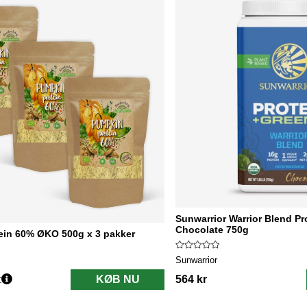
Sunwarrior Warrior Blend P
Chocolate 750g
ein 60% ØKO 500g x 3 pakker
Sunwarrior
r
KØB NU
564 kr