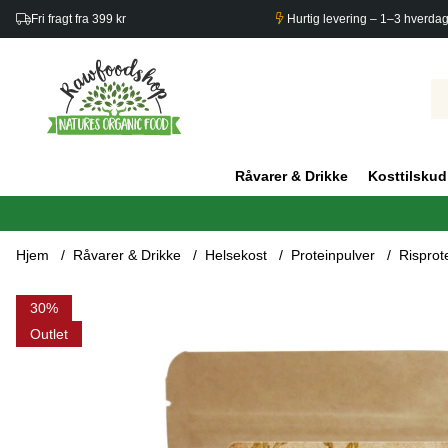
Fri fragt fra 399 kr
Hurtig levering – 1–3 hverda
Råvarer & Drikke
Kosttilskud
Hjem
Råvarer & Drikke
Helsekost
Proteinpulver
Risprot
Produktbilleder Risproteinpulver ØKO 1kg
30
Outlet