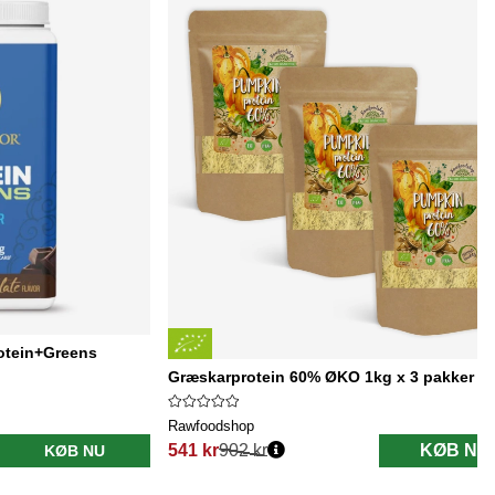
rotein+Greens
Græskarprotein 60% ØKO 1kg x 3 pakker
Rawfoodshop
541 kr
902 kr
KØB NU
KØB NU
Normalpris: