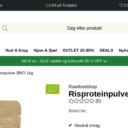
ge
3,9/5 på Trustpilot
2,
Hud & Krop
Hjem & Sjæl
OUTLET 20-80%
DEALS
Nyh
Slå til nu – ALLE nødder og kokosolie 50 % OFF 🥜
einpulver ØKO 1kg
Rawfoodshop
Risproteinpulv
Gennemsnitlig vurdering 0 ud 
(
0
)
Bedst før:
✔
Neutral smag