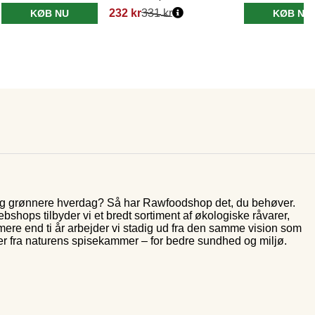
232 kr
331 kr
KØB NU
KØB NU
 og grønnere hverdag? Så har Rawfoodshop det, du behøver.
shops tilbyder vi et bredt sortiment af økologiske råvarer,
 mere end ti år arbejder vi stadig ud fra den samme vision som
er fra naturens spisekammer – for bedre sundhed og miljø.