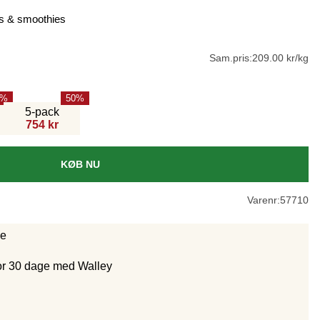
ts & smoothies
Sam.pris:
209.00 kr/kg
50
5-pack
754 kr
KØB NU
Varenr:
57710
ge
for 30 dage med Walley