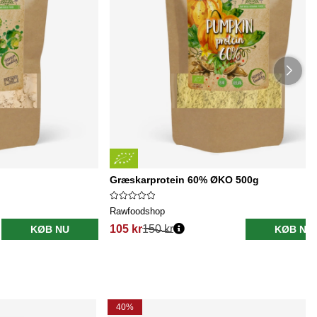
Græskarprotein 60% ØKO 500g
Rawfoodshop
105 kr
150 kr
KØB NU
KØB NU
40%