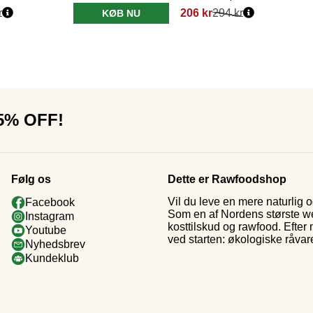
r
206 kr
294 kr
KØB NU
15% OFF!
Følg os
Dette er Rawfoodshop
Vil du leve en mere naturlig
Facebook
Som en af Nordens største web
Instagram
kosttilskud og rawfood. Efter
Youtube
ved starten: økologiske råvar
Nyhedsbrev
Kundeklub