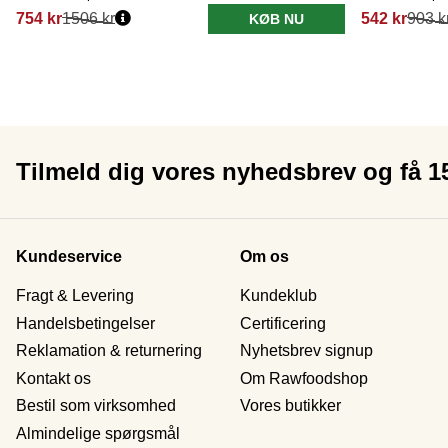
754 kr
1506 kr
542 kr
903 k
KØB NU
Tilmeld dig vores nyhedsbrev og få 
Kundeservice
Om os
Fragt & Levering
Kundeklub
Handelsbetingelser
Certificering
Reklamation & returnering
Nyhetsbrev signup
Kontakt os
Om Rawfoodshop
Bestil som virksomhed
Vores butikker
Almindelige spørgsmål