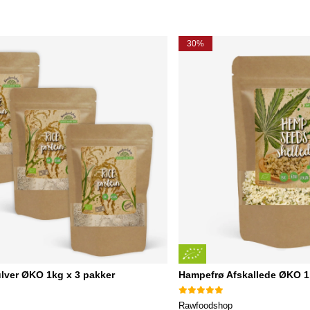
30%
lver ØKO 1kg x 3 pakker
Hampefrø Afskallede ØKO 
Rawfoodshop