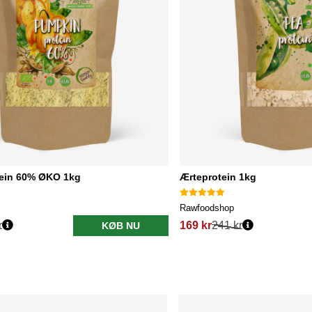
ein 60% ØKO 1kg
Ærteprotein 1kg
Rawfoodshop
r
169 kr
241 kr
KØB NU