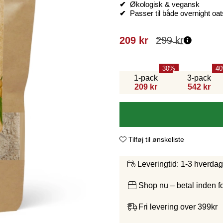
✔
Økologisk & vegansk
✔
Passer til både overnight oa
209
kr
299
kr
30
40
1-pack
3-pack
209 kr
542 kr
Tilføj til ønskeliste
1-3 hverda
Leveringtid:
Shop nu – betal inden 
Fri levering over 399kr