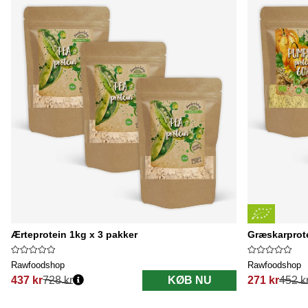
Ærteprotein 1kg x 3 pakker
Græskarprot
Rawfoodshop
Rawfoodshop
437 kr
728 kr
KØB NU
271 kr
452 k
Normalpris:
Normalpris: