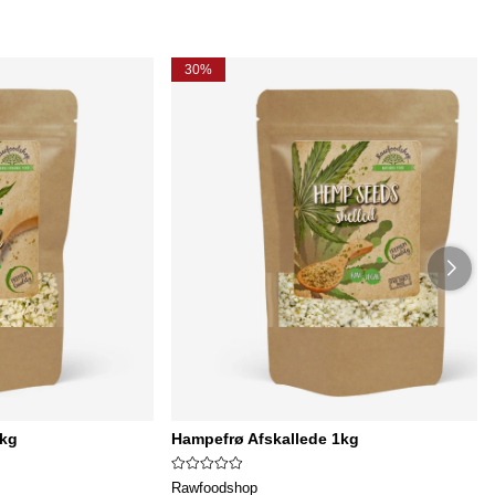
30%
1kg
Hampefrø Afskallede 1kg
Rawfoodshop