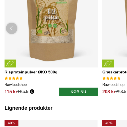
Risproteinpulver ØKO 500g
Græskarprot
Rawfoodshop
Rawfoodshop
115 kr
165 kr
208 kr
298 k
KØB NU
Lignende produkter
40%
40%