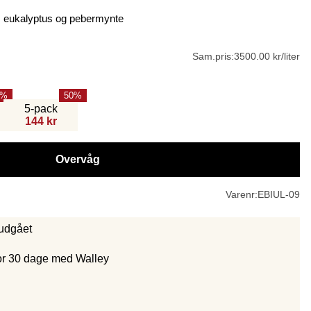
n, eukalyptus og pebermynte
Sam.pris:
3500.00 kr/liter
50
5-pack
144 kr
Overvåg
Varenr:
EBIUL-09
 udgået
for 30 dage med Walley