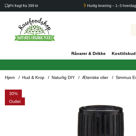
Fri fragt fra 399 kr
Hurtig levering – 1–3 hverda
Råvarer & Drikke
Kosttilskud
Hjem
Hud & Krop
Naturlig DIY
Æteriske olier
Simmus Es
Produktbilleder Simmus Essential Oil Blend 10ml
30
Outlet