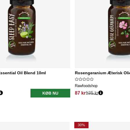
ssential Oil Blend 10ml
Rosengeranium Æterisk Oli
Rawfoodshop
87 kr
125 kr
KØB NU
30%