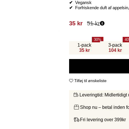
✔
Vegansk
✔
Forfriskende duft af appelsi
35
kr
51
kr
30
40
1-pack
3-pack
35 kr
104 kr
Tilføj til ønskeliste
Midlertidigt
Leveringtid:
Shop nu – betal inden 
Fri levering over 399kr