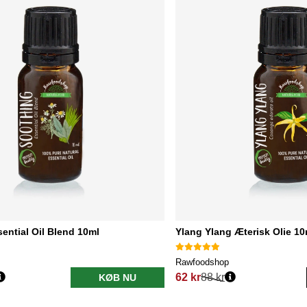
ential Oil Blend 10ml
Ylang Ylang Æterisk Olie 10
Rawfoodshop
62 kr
88 kr
KØB NU
Normalpris: