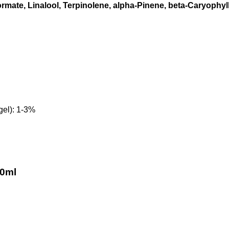
formate, Linalool, Terpinolene, alpha-Pinene, beta-Caryophyl
el): 1-3%
10ml