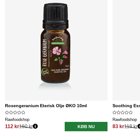
Rosengeranium Eterisk Olje ØKO 10ml
Soothing Ess
Rawfoodshop
Rawfoodshop
112 kr
160 kr
83 kr
118 kr
KØB NU
Normalpris:
Normalpris: