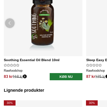
Soothing Essential Oil Blend 10ml
Sleep Easy E
Rawfoodshop
Rawfoodshop
83 kr
118 kr
87 kr
125 kr
KØB NU
Lignende produkter
30%
30%