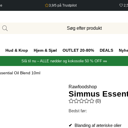
ge
3,9/5 på Trustpilot
2,
Hud & Krop
Hjem & Sjæl
OUTLET 20-80%
DEALS
Nyh
Slå til nu – ALLE nødder og kokosolie 50 % OFF 🥜
sential Oil Blend 10ml
Rawfoodshop
Simmus Essenti
Gennemsnitlig vurdering 0 ud 
(
0
)
Bedst før:
✔
Blanding af æteriske olier