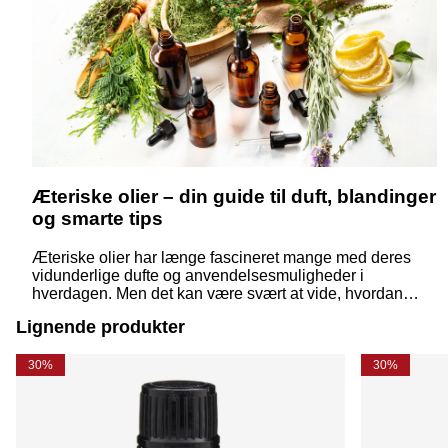
Æteriske olier – din guide til duft, blandinger
og smarte tips
Æteriske olier har længe fascineret mange med deres
vidunderlige dufte og anvendelsesmuligheder i
hverdagen. Men det kan være svært at vide, hvordan
man bruger dem korrekt – eller hvad forskellen egentlig
Lignende produkter
er på de forskellige typer. Her får du svar på de mest
almindelige spørgsmål – præsenteret på en enkel og
inspirerende måde.
30%
30%