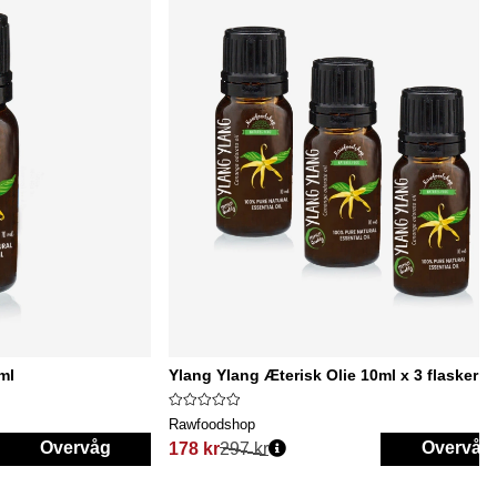
ml
Ylang Ylang Æterisk Olie 10ml x 3 flasker
Rawfoodshop
Overvåg
Overvåg
178 kr
297 kr
Normalpris: