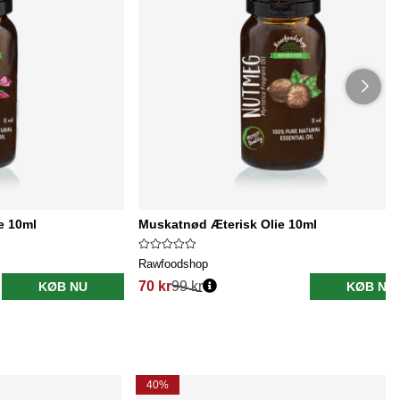
e 10ml
Muskatnød Æterisk Olie 10ml
Rawfoodshop
70 kr
99 kr
KØB NU
KØB NU
40%