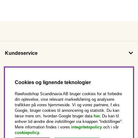
Kundeservice
Om os
Cookies og lignende teknologier
Følg os
Rawfoodshop Scandinavia AB bruger cookies for at forbedre
din oplevelse, vise relevant markedsføring og analysere
trafikken på vores hjemmeside. Vi og vores partnere, f.eks.
Dette er Rawfoodshop
Google, bruger cookies til annoncering og statistik. Du kan
læse mere om, hvordan Google bruger data
her
.
Du kan til
enhver tid ændre dine indstillinger via knappen “Indstillinger”.
Danmark
Mere information findes i vores
integritetspolicy
och i vår
cookiepolicy
.