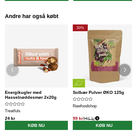
Andre har også købt
30%
Energikugler med
Solbær Pulver ØKO 125g
Hasselnøddesmør 2x20g
Rawfoodshop
Treatfuls
24 kr
99 kr
141 kr
KØB NU
KØB NU