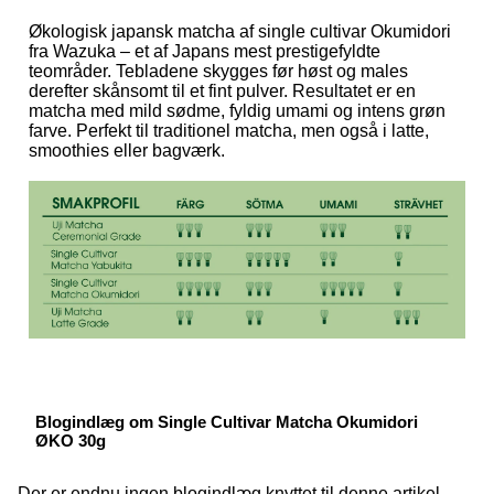
Økologisk japansk matcha af single cultivar Okumidori
fra Wazuka – et af Japans mest prestigefyldte
teområder. Tebladene skygges før høst og males
derefter skånsomt til et fint pulver. Resultatet er en
matcha med mild sødme, fyldig umami og intens grøn
farve. Perfekt til traditionel matcha, men også i latte,
smoothies eller bagværk.
Blogindlæg om Single Cultivar Matcha Okumidori
ØKO 30g
Der er endnu ingen blogindlæg knyttet til denne artikel.