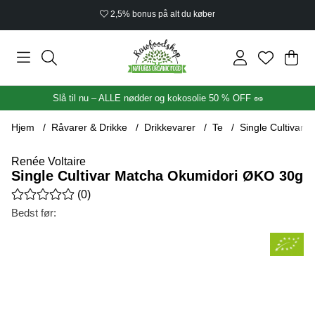
2,5% bonus på alt du køber
Ind
Anta
.
Slå til nu – ALLE nødder og kokosolie 50 % OFF 🥜
Hjem
Råvarer & Drikke
Drikkevarer
Te
Single Cultivar
Renée Voltaire
Single Cultivar Matcha Okumidori ØKO 30g
Gennemsnitlig vurdering 0 ud af 5 Antal vurderinger 0
(
0
)
Bedst før:
Produktbilleder Single Cultivar Matcha Okumidori ØKO 30g