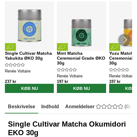
Single Cultivar Matcha
Mint Matcha
Yuzu Matcha
Yabukita ØKO 30g
Ceremonial Grade ØKO
Ceremonial 
30g
30g
Renée Voltaire
Renée Voltaire
Renée Voltaire
237 kr
197 kr
197 kr
KØB NU
KØB NU
KØB 
Beskrivelse
Indhold
Anmeldelser
(
0
)
Single Cultivar Matcha Okumidori
EKO 30g