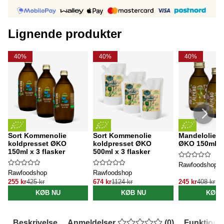
Lignende produkter
40%
40%
40%
Sort Kommenolie
Sort Kommenolie
Mandelolie k
koldpresset ØKO
koldpresset ØKO
ØKO 150ml x 
150ml x 3 flasker
500ml x 3 flasker
Rawfoodshop
Rawfoodshop
Rawfoodshop
255 kr
425 kr
674 kr
1124 kr
245 kr
408 kr
KØB NU
KØB NU
KØB 
Beskrivelse
Anmeldelser
(
0
)
Funktione