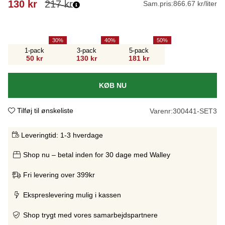
130
kr
217
kr
Sam.pris:
866.67 kr/liter
30
40
50
1-pack
3-pack
5-pack
50 kr
130 kr
181 kr
KØB NU
Tilføj til ønskeliste
Varenr:
300441-SET3
Leveringtid:
1-3 hverdage
Shop nu – betal inden for 30 dage med Walley
Fri levering over 399kr
Ekspreslevering mulig i kassen
Shop trygt med vores samarbejdspartnere