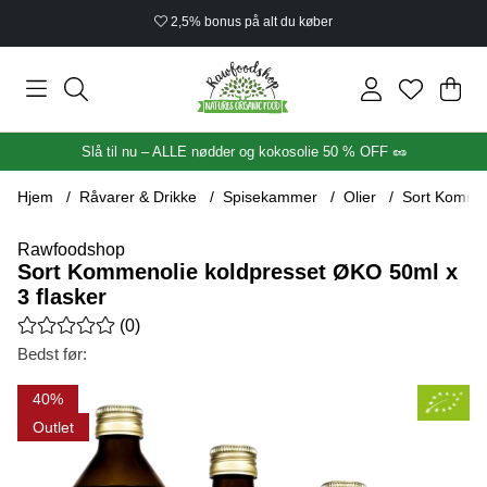
2,5% bonus på alt du køber
Ind
Anta
.
Slå til nu – ALLE nødder og kokosolie 50 % OFF 🥜
Hjem
Råvarer & Drikke
Spisekammer
Olier
Sort Kommen
Rawfoodshop
Sort Kommenolie koldpresset ØKO 50ml x
3 flasker
Gennemsnitlig vurdering 0 ud af 5 Antal vurderinger 0
(
0
)
Bedst før:
Produktbilleder Sort Kommenolie koldpresset ØKO 50ml x 3 fla
40
Outlet