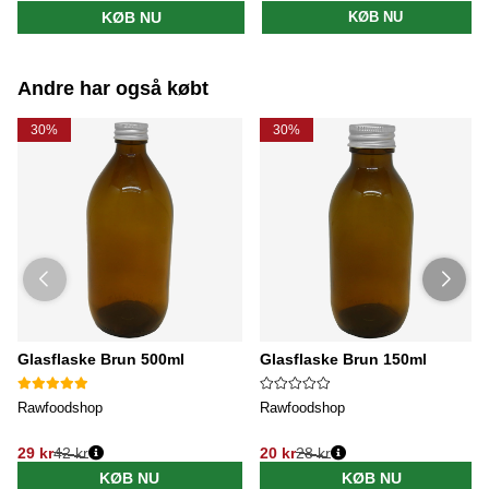
Normalpris:
Normalpris:
KØB NU
KØB NU
Andre har også købt
30%
30%
Glasflaske Brun 500ml
Glasflaske Brun 150ml
Rawfoodshop
Rawfoodshop
29 kr
42 kr
20 kr
28 kr
KØB NU
KØB NU