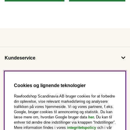
Kundeservice
Om os
Cookies og lignende teknologier
Følg os
Rawfoodshop Scandinavia AB bruger cookies for at forbedre
din oplevelse, vise relevant markedsføring og analysere
trafikken på vores hjemmeside. Vi og vores partnere, f.eks.
Dette er Rawfoodshop
Google, bruger cookies til annoncering og statistik. Du kan
læse mere om, hvordan Google bruger data
her
.
Du kan til
enhver tid ændre dine indstillinger via knappen “Indstillinger”.
Danmark
Mere information findes i vores
integritetspolicy
och i vår