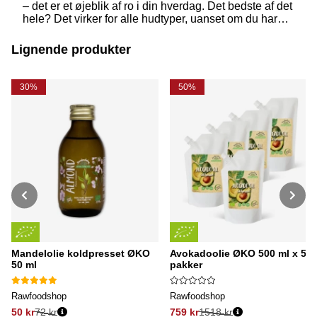
– det er et øjeblik af ro i din hverdag. Det bedste af det
hele? Det virker for alle hudtyper, uanset om du har
tør, fedtet eller sensitiv hud. Med naturlige olier kan du
nænsomt opløse dagens snavs, makeup og
Lignende produkter
urenheder, mens du plejer din hud på en kærlig måde.
30%
50%
Mandelolie koldpresset ØKO
Avokadoolie ØKO 500 ml x 5
50 ml
pakker
Rawfoodshop
Rawfoodshop
50 kr
72 kr
759 kr
1518 kr