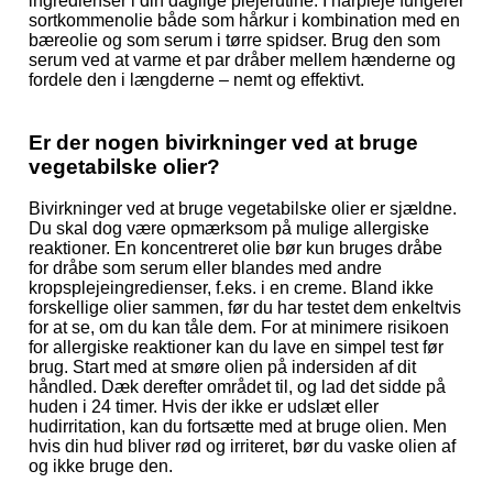
ingredienser i din daglige plejerutine. I hårpleje fungerer
sortkommenolie både som hårkur i kombination med en
bæreolie og som serum i tørre spidser. Brug den som
serum ved at varme et par dråber mellem hænderne og
fordele den i længderne – nemt og effektivt.
Er der nogen bivirkninger ved at bruge
vegetabilske olier?
Bivirkninger ved at bruge vegetabilske olier er sjældne.
Du skal dog være opmærksom på mulige allergiske
reaktioner. En koncentreret olie bør kun bruges dråbe
for dråbe som serum eller blandes med andre
kropsplejeingredienser, f.eks. i en creme. Bland ikke
forskellige olier sammen, før du har testet dem enkeltvis
for at se, om du kan tåle dem. For at minimere risikoen
for allergiske reaktioner kan du lave en simpel test før
brug. Start med at smøre olien på indersiden af dit
håndled. Dæk derefter området til, og lad det sidde på
huden i 24 timer. Hvis der ikke er udslæt eller
hudirritation, kan du fortsætte med at bruge olien. Men
hvis din hud bliver rød og irriteret, bør du vaske olien af
og ikke bruge den.