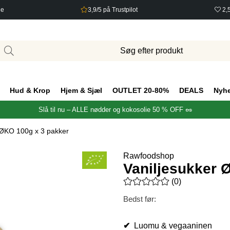
ge
3,9/5 på Trustpilot
2,
Hud & Krop
Hjem & Sjæl
OUTLET 20-80%
DEALS
Nyh
Slå til nu – ALLE nødder og kokosolie 50 % OFF 🥜
 ØKO 100g x 3 pakker
Rawfoodshop
Vaniljesukker 
Gennemsnitlig vurdering 0 ud 
(
0
)
Bedst før:
✔
Luomu & vegaaninen