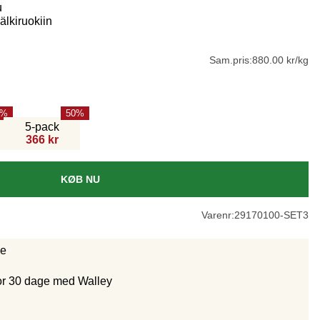
u
älkiruokiin
Sam.pris:
880.00 kr/kg
50
5-pack
366 kr
KØB NU
Varenr:
29170100-SET3
ge
for 30 dage med Walley