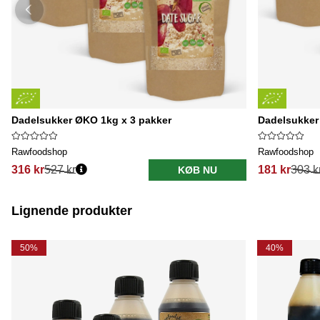
Dadelsukker ØKO 1kg x 3 pakker
Dadelsukker
Rawfoodshop
Rawfoodshop
316 kr
527 kr
181 kr
303 k
KØB NU
Lignende produkter
50%
40%