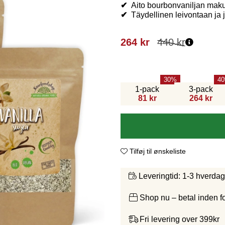
✔
Aito bourbonvaniljan mak
✔
Täydellinen leivontaan ja j
264
kr
440
kr
30
40
1-pack
3-pack
81 kr
264 kr
Tilføj til ønskeliste
1-3 hverda
Leveringtid:
Shop nu – betal inden 
Fri levering over 399kr