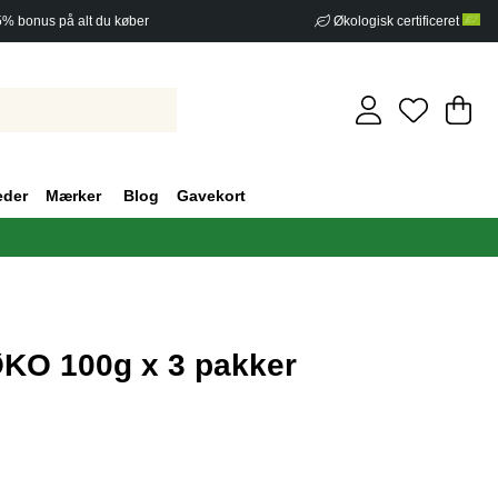
5% bonus på alt du køber
Økologisk certificeret
In
An
.
eder
Mærker
Blog
Gavekort
ØKO 100g x 3 pakker
af 5 Antal vurderinger 0