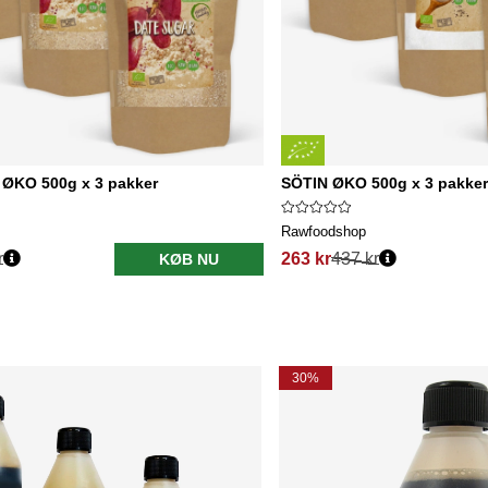
 ØKO 500g x 3 pakker
SÖTIN ØKO 500g x 3 pakker
Rawfoodshop
r
263 kr
437 kr
KØB NU
30%