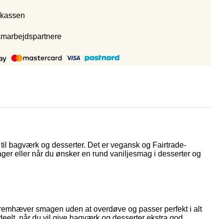
 kassen
amarbejdspartnere
 til bagværk og desserter. Det er vegansk og Fairtrade-
ekager eller når du ønsker en rund vaniljesmag i desserter og
e fremhæver smagen uden at overdøve og passer perfekt i alt
eelt, når du vil give bagværk og desserter ekstra god