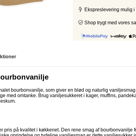
Ekspreslevering mulig i
Shop trygt med vores s
ktioner
bourbonvanilje
tmalet bourbonvanilje, som giver en blød og naturlig vaniljesmag
vil bage med omtanke. Brug vaniljesukkeret i kager, muffins, pand
ødeskum.
tter pris på kvalitet i køkkenet. Den rene smag af bourbonvanilj
ske oprindelse og tydelige vaniljesmag er dette vaniljesukker id