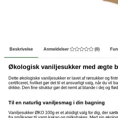
Beskrivelse
Anmeldelser
(
0
)
Fun
Økologisk vaniljesukker med ægte 
Dette økologiske vaniljesukker er lavet af rørsukker og fin
certificeret, hvilket gør det til et ansvarligt valg, når du 
drikke. Den fine struktur gør det nemt at blande i dej og fl
Til en naturlig vaniljesmag i din bagning
Vaniljesukker ØKO 100g er et alsidigt valg for dig, der sæ
fra småkager til varm kakao og milkshakes. Med sin økologi