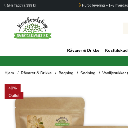
Fri fragt fra 399 kr
Hurtig levering – 1–3 hverda
Råvarer & Drikke
Kosttilskud
Hjem
Råvarer & Drikke
Bagning
Sødning
Vaniljesukker
Produktbilleder Vaniljesukker ØKO 100g x 3 pakker
40
Outlet