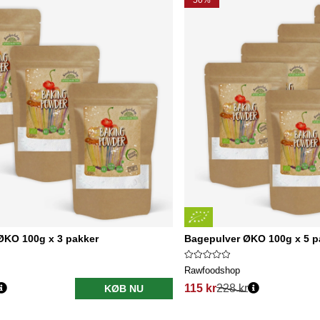
50%
ØKO 100g x 3 pakker
Bagepulver ØKO 100g x 5 p
Rawfoodshop
115 kr
228 kr
KØB NU