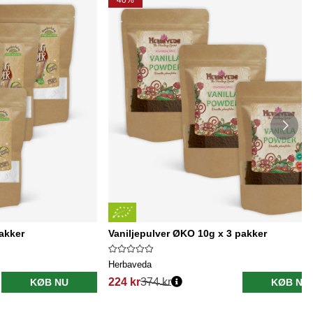
40%
akker
Vaniljepulver ØKO 10g x 3 pakker
Herbaveda
224 kr
374 kr
KØB NU
KØB NU