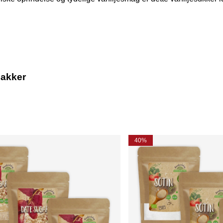
pakker
40%