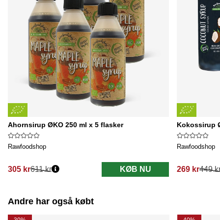
Ahornsirup ØKO 250 ml x 5 flasker
Kokossirup Ø
Rawfoodshop
Rawfoodshop
305 kr
611 kr
KØB NU
269 kr
449 k
Normalpris:
Normalpris:
Andre har også købt