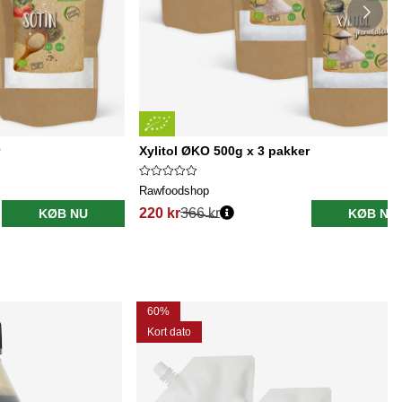
Xylitol ØKO 500g x 3 pakker
Rawfoodshop
220 kr
366 kr
KØB NU
KØB NU
60%
Kort dato