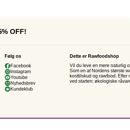
15% OFF!
Følg os
Dette er Rawfoodshop
Vil du leve en mere naturlig
Facebook
Som en af Nordens største web
Instagram
kosttilskud og rawfood. Efter
Youtube
ved starten: økologiske råvar
Nyhedsbrev
Kundeklub