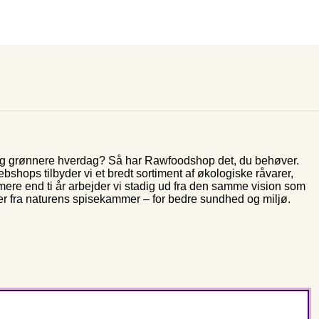
 og grønnere hverdag? Så har Rawfoodshop det, du behøver.
shops tilbyder vi et bredt sortiment af økologiske råvarer,
 mere end ti år arbejder vi stadig ud fra den samme vision som
er fra naturens spisekammer – for bedre sundhed og miljø.