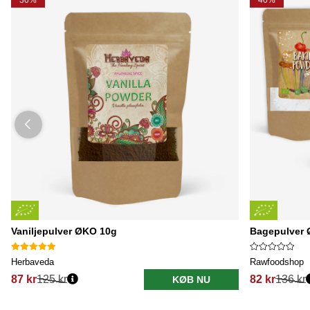
30%
40%
Vaniljepulver ØKO 10g
Bagepulver 
Herbaveda
Rawfoodshop
87 kr
125 kr
82 kr
136 kr
KØB NU