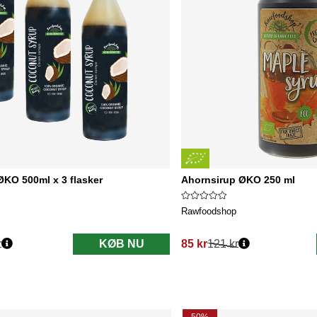
KO 500ml x 3 flasker
Ahornsirup ØKO 250 ml
Rawfoodshop
r
KØB NU
85 kr
121 kr
Normalpris: