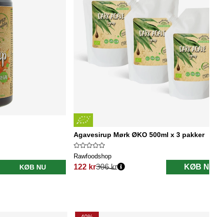
Agavesirup Mørk ØKO 500ml x 3 pakker
Rawfoodshop
122 kr
306 kr
KØB NU
KØB NU
Normalpris: