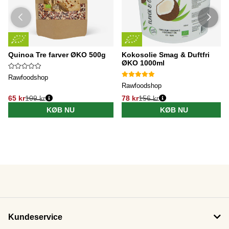
Quinoa Tre farver ØKO 500g
Kokosolie Smag & Duftfri
ØKO 1000ml
Rawfoodshop
Rawfoodshop
65 kr
109 kr
78 kr
156 kr
KØB NU
KØB NU
Kundeservice