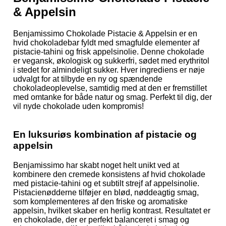
& Appelsin
Benjamissimo Chokolade Pistacie & Appelsin er en
hvid chokoladebar fyldt med smagfulde elementer af
pistacie-tahini og frisk appelsinolie. Denne chokolade
er vegansk, økologisk og sukkerfri, sødet med erythritol
i stedet for almindeligt sukker. Hver ingrediens er nøje
udvalgt for at tilbyde en ny og spændende
chokoladeoplevelse, samtidig med at den er fremstillet
med omtanke for både natur og smag. Perfekt til dig, der
vil nyde chokolade uden kompromis!
En luksuriøs kombination af pistacie og
appelsin
Benjamissimo har skabt noget helt unikt ved at
kombinere den cremede konsistens af hvid chokolade
med pistacie-tahini og et subtilt strejf af appelsinolie.
Pistacienødderne tilføjer en blød, nøddeagtig smag,
som komplementeres af den friske og aromatiske
appelsin, hvilket skaber en herlig kontrast. Resultatet er
en chokolade, der er perfekt balanceret i smag og