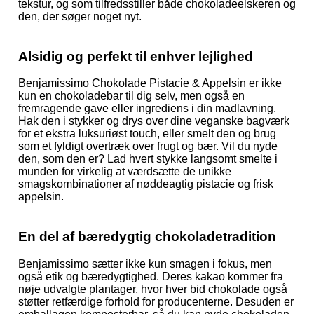
tekstur, og som tilfredsstiller både chokoladeelskeren og
den, der søger noget nyt.
Alsidig og perfekt til enhver lejlighed
Benjamissimo Chokolade Pistacie & Appelsin er ikke
kun en chokoladebar til dig selv, men også en
fremragende gave eller ingrediens i din madlavning.
Hak den i stykker og drys over dine veganske bagværk
for et ekstra luksuriøst touch, eller smelt den og brug
som et fyldigt overtræk over frugt og bær. Vil du nyde
den, som den er? Lad hvert stykke langsomt smelte i
munden for virkelig at værdsætte de unikke
smagskombinationer af nøddeagtig pistacie og frisk
appelsin.
En del af bæredygtig chokoladetradition
Benjamissimo sætter ikke kun smagen i fokus, men
også etik og bæredygtighed. Deres kakao kommer fra
nøje udvalgte plantager, hvor hver bid chokolade også
støtter retfærdige forhold for producenterne. Desuden er