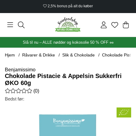
2,5% bonus på alt du køber
Ind
Anta
.
Slå til nu – ALLE nødder og kokosolie 50 % OFF 🥜
Hjem
Råvarer & Drikke
Slik & Chokolade
Chokolade Pistac
Benjamissimo
Chokolade Pistacie & Appelsin Sukkerfri
ØKO 60g
Gennemsnitlig vurdering 0 ud af 5 Antal vurderinger 0
(
0
)
Bedst før:
Produktbilleder Chokolade Pistacie & Appelsin Sukkerfri ØKO 