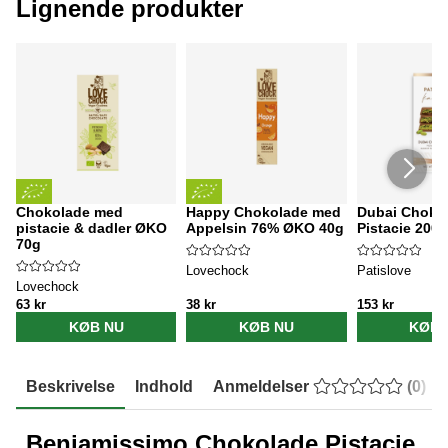
Lignende produkter
Chokolade med
Happy Chokolade med
Dubai Choko
pistacie & dadler ØKO
Appelsin 76% ØKO 40g
Pistacie 200g
70g
Lovechock
Patislove
Lovechock
63 kr
38 kr
153 kr
KØB NU
KØB NU
KØB 
Beskrivelse
Indhold
Anmeldelser
(
0
)
Benjamissimo Chokolade Pistacie