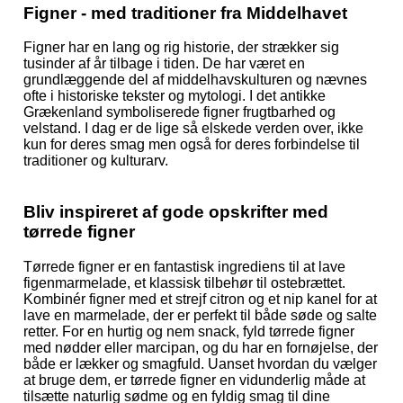
Figner - med traditioner fra Middelhavet
Figner har en lang og rig historie, der strækker sig
tusinder af år tilbage i tiden. De har været en
grundlæggende del af middelhavskulturen og nævnes
ofte i historiske tekster og mytologi. I det antikke
Grækenland symboliserede figner frugtbarhed og
velstand. I dag er de lige så elskede verden over, ikke
kun for deres smag men også for deres forbindelse til
traditioner og kulturarv.
Bliv inspireret af gode opskrifter med
tørrede figner
Tørrede figner er en fantastisk ingrediens til at lave
figenmarmelade, et klassisk tilbehør til ostebrættet.
Kombinér figner med et strejf citron og et nip kanel for at
lave en marmelade, der er perfekt til både søde og salte
retter. For en hurtig og nem snack, fyld tørrede figner
med nødder eller marcipan, og du har en fornøjelse, der
både er lækker og smagfuld. Uanset hvordan du vælger
at bruge dem, er tørrede figner en vidunderlig måde at
tilsætte naturlig sødme og en fyldig smag til dine