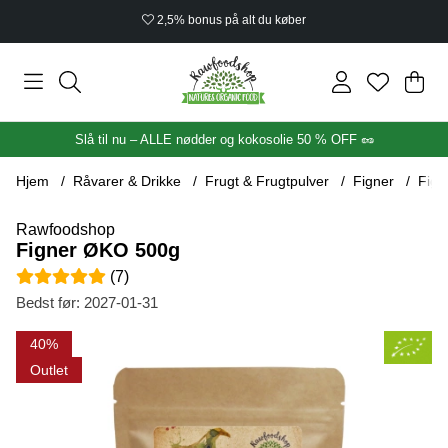
2,5% bonus på alt du køber
Ind
Anta
.
Slå til nu – ALLE nødder og kokosolie 50 % OFF 🥜
Hjem
Råvarer & Drikke
Frugt & Frugtpulver
Figner
Fign
Rawfoodshop
Figner ØKO 500g
Gennemsnitlig vurdering 5 ud af 5 Antal vurderinger 7
(
7
)
Bedst før:
2027-01-31
Produktbilleder Figner ØKO 500g
40
Outlet