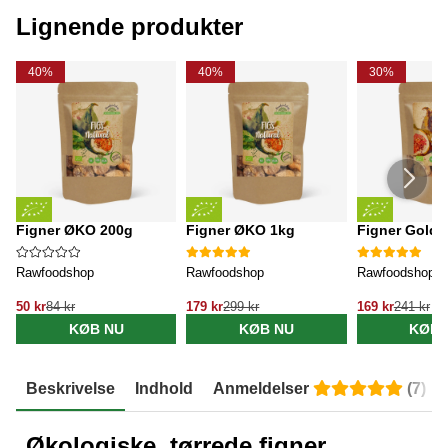
Lignende produkter
40%
40%
30%
Figner ØKO 200g
Figner ØKO 1kg
Figner Gold
Rawfoodshop
Rawfoodshop
Rawfoodshop
50 kr
84 kr
179 kr
299 kr
169 kr
241 kr
KØB NU
KØB NU
KØB 
Beskrivelse
Indhold
Anmeldelser
(
7
)
Økologiske, tørrede figner