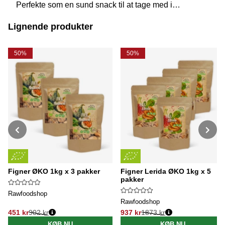
Perfekte som en sund snack til at tage med i
sommervarmen!
Lignende produkter
50%
50%
Figner ØKO 1kg x 3 pakker
Figner Lerida ØKO 1kg x 5
pakker
Rawfoodshop
Rawfoodshop
451 kr
902 kr
937 kr
1873 kr
Normalpris:
Normalpris:
KØB NU
KØB NU