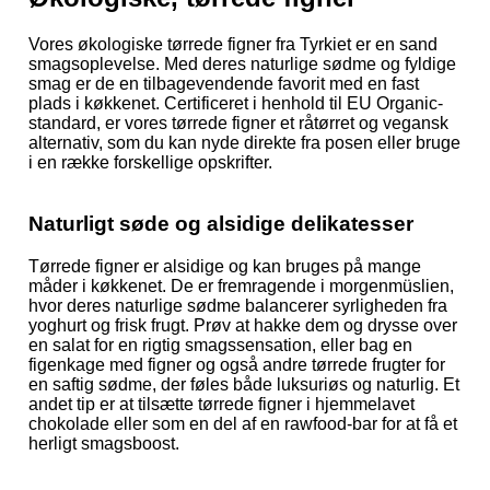
Vores økologiske tørrede figner fra Tyrkiet er en sand
smagsoplevelse. Med deres naturlige sødme og fyldige
smag er de en tilbagevendende favorit med en fast
plads i køkkenet. Certificeret i henhold til EU Organic-
standard, er vores tørrede figner et råtørret og vegansk
alternativ, som du kan nyde direkte fra posen eller bruge
i en række forskellige opskrifter.
Naturligt søde og alsidige delikatesser
Tørrede figner er alsidige og kan bruges på mange
måder i køkkenet. De er fremragende i morgenmüslien,
hvor deres naturlige sødme balancerer syrligheden fra
yoghurt og frisk frugt. Prøv at hakke dem og drysse over
en salat for en rigtig smagssensation, eller bag en
figenkage med figner og også andre tørrede frugter for
en saftig sødme, der føles både luksuriøs og naturlig. Et
andet tip er at tilsætte tørrede figner i hjemmelavet
chokolade eller som en del af en rawfood-bar for at få et
herligt smagsboost.