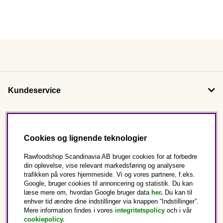
Kundeservice
Om os
Cookies og lignende teknologier
Følg os
Rawfoodshop Scandinavia AB bruger cookies for at forbedre
din oplevelse, vise relevant markedsføring og analysere
trafikken på vores hjemmeside. Vi og vores partnere, f.eks.
Dette er Rawfoodshop
Google, bruger cookies til annoncering og statistik. Du kan
læse mere om, hvordan Google bruger data
her
.
Du kan til
enhver tid ændre dine indstillinger via knappen “Indstillinger”.
Danmark
Mere information findes i vores
integritetspolicy
och i vår
cookiepolicy
.