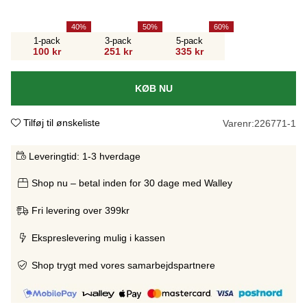
40
50
60
1-pack
3-pack
5-pack
100 kr
251 kr
335 kr
KØB NU
Tilføj til ønskeliste
Varenr:
226771-1
Leveringtid:
1-3 hverdage
Shop nu – betal inden for 30 dage med Walley
Fri levering over 399kr
Ekspreslevering mulig i kassen
Shop trygt med vores samarbejdspartnere