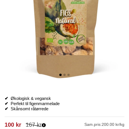
✔
Økologisk & vegansk
✔
Perfekt til figenmarmelade
✔
Skånsomt råtørrede
100
kr
167
kr
Sam.pris:
200.00 kr/kg