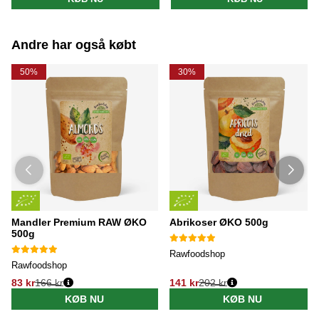
Andre har også købt
50%
30%
Mandler Premium RAW ØKO
Abrikoser ØKO 500g
500g
Rawfoodshop
Rawfoodshop
83 kr
166 kr
141 kr
202 kr
KØB NU
KØB NU