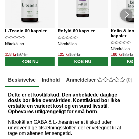
L-Teanin 60 kapsler
Rofyld 60 kapsler
Kolin & Inosi
kapsler
Närokällan
Närokällan
Närokällan
158 kr
197 kr
125 kr
157 kr
100 kr
125 kr
KØB NU
KØB NU
KØB 
Beskrivelse
Indhold
Anmeldelser
(
0
)
Dette er et kosttilskud. Den anbefalede daglige
dosis bør ikke overskrides. Kosttilskud bør ikke
erstatte en varieret kost og en sund livsstil.
Opbevares utilgængeligt for små børn.
Närokällan GABA & L-theanin er et tilskud uden
unødvendige tilsætningsstoffer, der er velegnet til at
tage om aftenen før sengetid.