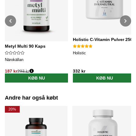
Holistic C-Vitamin Pulver 250g
Metyl Multi 90 Kaps
Holistic
Närokällan
187 kr
233 kr
332 kr
Normalpris:
KØB NU
KØB NU
Andre har også købt
20%