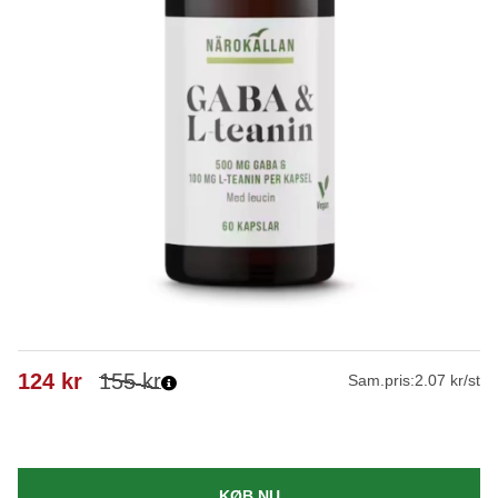
124
kr
155
kr
Sam.pris:
2.07 kr/st
KØB NU