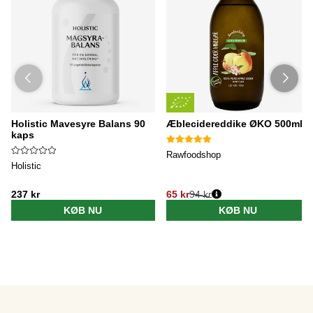
Holistic Mavesyre Balans 90
Æblecidereddike ØKO 500ml
kaps
Rawfoodshop
Holistic
237 kr
65 kr
94 kr
KØB NU
KØB NU