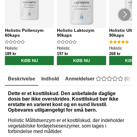
Holistic Pollenzym
Holistic Laktozym
Holistic Ultr
60kaps
90kaps
90kaps
Holistic
Holistic
Holistic
189 kr
197 kr
268 kr
KØB NU
KØB NU
KØB 
Beskrivelse
Indhold
Anmeldelser
(
0
)
Dette er et kosttilskud. Den anbefalede daglige
dosis bør ikke overskrides. Kosttilskud bør ikke
erstatte en varieret kost og en sund livsstil.
Opbevares utilgængeligt for små børn.
Holistic Måltidsenzym er et kosttilskud, der indeholder
vegetabilske fordøjelsesenzymer, som tages i
forbindelse med måltider.