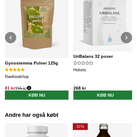
UriBalans 32 poser
Gynostemma Pulver 125g
Holistic
Rawfoodshop
81 kr
115 kr
268 kr
Normalpris:
KØB NU
KØB NU
Andre har også købt
31%