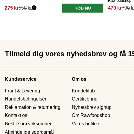
Rawfoodshop
275 kr
550 kr
479 kr
799 k
KØB NU
Tilmeld dig vores nyhedsbrev og få 
Kundeservice
Om os
Fragt & Levering
Kundeklub
Handelsbetingelser
Certificering
Reklamation & returnering
Nyhetsbrev signup
Kontakt os
Om Rawfoodshop
Bestil som virksomhed
Vores butikker
Almindelige spørgsmål