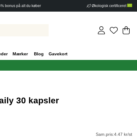
5% bonus på alt du køber
Økologisk certificeret
In
An
.
eder
Mærker
Blog
Gavekort
aily 30 kapsler
af 5 Antal vurderinger 0
Sam.pris:
4.47 kr/st