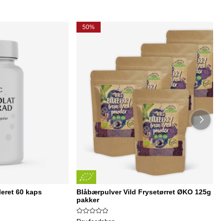
50%
leret 60 kaps
Blåbærpulver Vild Frysetørret ØKO 125g x 
pakker