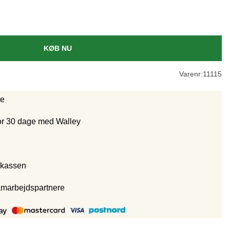
KØB NU
Varenr:
11115
ge
for 30 dage med Walley
 kassen
amarbejdspartnere