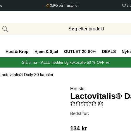
ge
3,9/5 på Trustpilot
2,
Hud & Krop
Hjem & Sjæl
OUTLET 20-80%
DEALS
Nyh
Slå til nu – ALLE nødder og kokosolie 50 % OFF 🥜
Lactovitalis® Daily 30 kapsler
Holistic
Lactovitalis® D
Gennemsnitlig vurdering 0 ud 
(
0
)
Bedst før:
134
kr