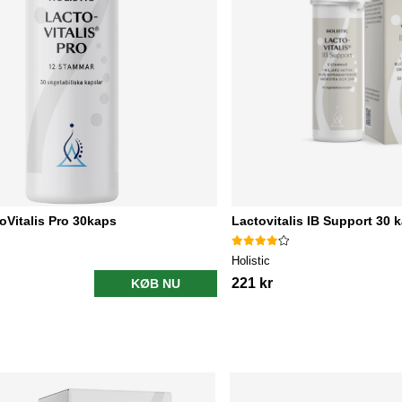
toVitalis Pro 30kaps
Lactovitalis IB Support 30 
Holistic
221 kr
KØB NU