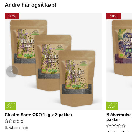
Andre har også købt
50%
40%
Chiafrø Sorte ØKO 1kg x 3 pakker
Blåbærpulver
pakker
Rawfoodshop