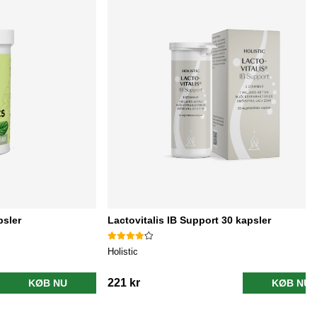
psler
Lactovitalis IB Support 30 kapsler
Holistic
221 kr
KØB NU
KØB NU