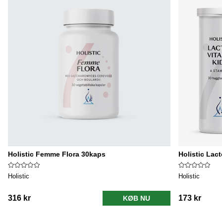
Holistic Femme Flora 30kaps
Holistic Lact
Holistic
Holistic
316 kr
173 kr
KØB NU