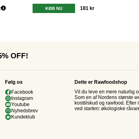
r
181 kr
KØB NU
15% OFF!
Følg os
Dette er Rawfoodshop
Vil du leve en mere naturlig
Facebook
Som en af Nordens største web
Instagram
kosttilskud og rawfood. Efter
Youtube
ved starten: økologiske råvar
Nyhedsbrev
Kundeklub