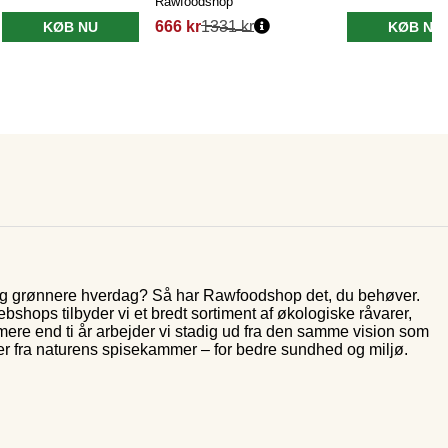
Rawfoodshop
666 kr
1331 kr
KØB NU
KØB NU
 og grønnere hverdag? Så har Rawfoodshop det, du behøver.
shops tilbyder vi et bredt sortiment af økologiske råvarer,
 mere end ti år arbejder vi stadig ud fra den samme vision som
er fra naturens spisekammer – for bedre sundhed og miljø.