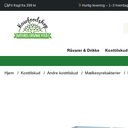
Fri fragt fra 399 kr
Hurtig levering – 1–3 hverda
Råvarer & Drikke
Kosttilskud
Hjem
Kosttilskud
Andre kosttilskud
Mælkesyrebakterier
Produktbilleder Lactovitalis® Daily 30 kapsler