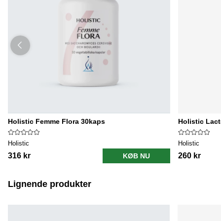
Holistic Femme Flora 30kaps
Holistic Lac
Holistic
Holistic
316 kr
260 kr
KØB NU
Lignende produkter