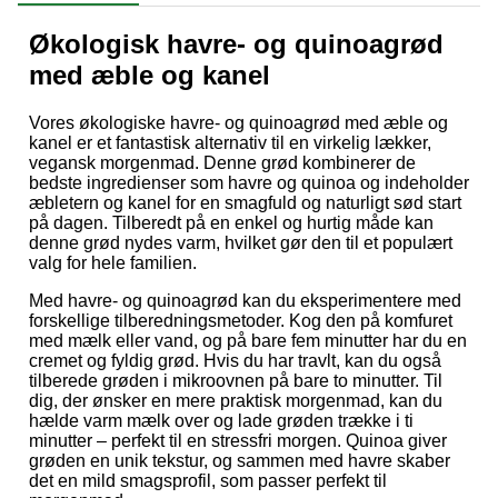
Økologisk havre- og quinoagrød
med æble og kanel
Vores økologiske havre- og quinoagrød med æble og
kanel er et fantastisk alternativ til en virkelig lækker,
vegansk morgenmad. Denne grød kombinerer de
bedste ingredienser som havre og quinoa og indeholder
æbletern og kanel for en smagfuld og naturligt sød start
på dagen. Tilberedt på en enkel og hurtig måde kan
denne grød nydes varm, hvilket gør den til et populært
valg for hele familien.
Med havre- og quinoagrød kan du eksperimentere med
forskellige tilberedningsmetoder. Kog den på komfuret
med mælk eller vand, og på bare fem minutter har du en
cremet og fyldig grød. Hvis du har travlt, kan du også
tilberede grøden i mikroovnen på bare to minutter. Til
dig, der ønsker en mere praktisk morgenmad, kan du
hælde varm mælk over og lade grøden trække i ti
minutter – perfekt til en stressfri morgen. Quinoa giver
grøden en unik tekstur, og sammen med havre skaber
det en mild smagsprofil, som passer perfekt til