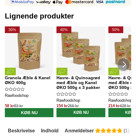
Lignende produkter
30%
40%
50%
Granola Æble & Kanel
Havre- & Quinoagrød
Havre- & Qui
ØKO 400g
med Æble og Kanel
med Æble og
ØKO 500g x 3 pakker
ØKO 500g x 5
Rawfoodshop
Rawfoodshop
Rawfoodshop
58 kr
83 kr
154 kr
256 kr
214 kr
428 kr
KØB NU
KØB NU
KØB 
Beskrivelse
Indhold
Anmeldelser
(
1
)