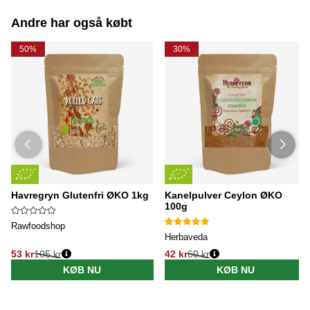
Andre har også købt
50%
30%
Havregryn Glutenfri ØKO 1kg
Kanelpulver Ceylon ØKO
100g
Rawfoodshop
Herbaveda
53 kr
105 kr
42 kr
60 kr
KØB NU
KØB NU