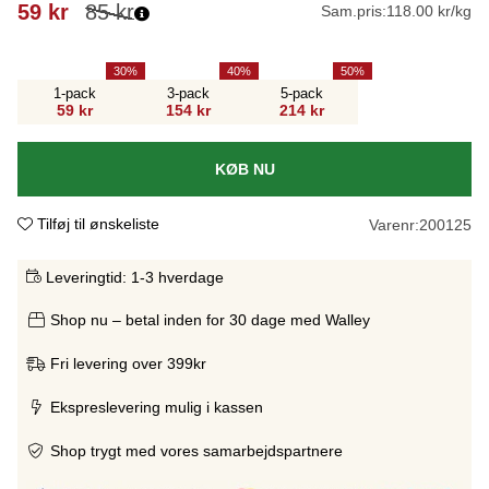
59
kr
85
kr
Sam.pris:
118.00 kr/kg
30
40
50
1-pack
3-pack
5-pack
59 kr
154 kr
214 kr
KØB NU
Tilføj til ønskeliste
Varenr:
200125
Leveringtid:
1-3 hverdage
Shop nu – betal inden for 30 dage med Walley
Fri levering over 399kr
Ekspreslevering mulig i kassen
Shop trygt med vores samarbejdspartnere