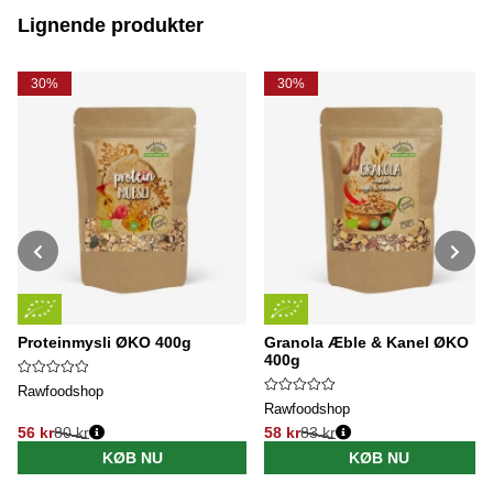
Lignende produkter
30%
30%
Proteinmysli ØKO 400g
Granola Æble & Kanel ØKO
400g
Rawfoodshop
Rawfoodshop
56 kr
80 kr
58 kr
83 kr
Normalpris:
Normalpris:
KØB NU
KØB NU