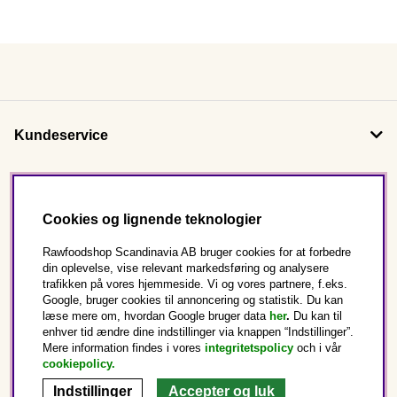
Kundeservice
Om os
Cookies og lignende teknologier
Følg os
Rawfoodshop Scandinavia AB bruger cookies for at forbedre
din oplevelse, vise relevant markedsføring og analysere
trafikken på vores hjemmeside. Vi og vores partnere, f.eks.
Dette er Rawfoodshop
Google, bruger cookies til annoncering og statistik. Du kan
læse mere om, hvordan Google bruger data
her
.
Du kan til
enhver tid ændre dine indstillinger via knappen “Indstillinger”.
Danmark
Mere information findes i vores
integritetspolicy
och i vår
cookiepolicy
.
Indstillinger
Accepter og luk