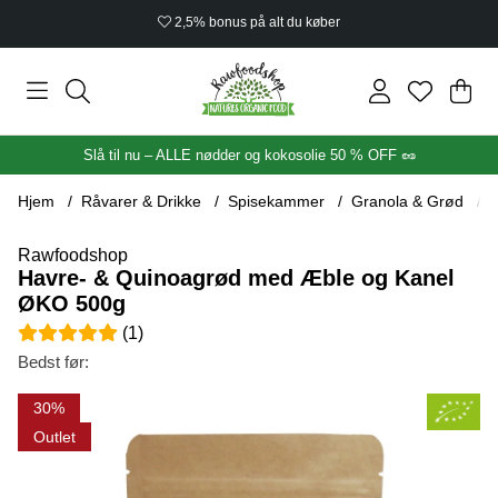
2,5% bonus på alt du køber
Ind
Anta
.
Slå til nu – ALLE nødder og kokosolie 50 % OFF 🥜
Hjem
Råvarer & Drikke
Spisekammer
Granola & Grød
Rawfoodshop
Havre- & Quinoagrød med Æble og Kanel
ØKO 500g
Gennemsnitlig vurdering 5 ud af 5 Antal vurderinger 1
(
1
)
Bedst før:
Produktbilleder Havre- & Quinoagrød med Æble og Kanel ØK
30
Outlet