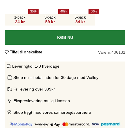
30
40
50
1-pack
3-pack
5-pack
24 kr
59 kr
84 kr
KØB NU
Tilføj til ønskeliste
Varenr:
406131
Leveringtid:
1-3 hverdage
Shop nu – betal inden for 30 dage med Walley
Fri levering over 399kr
Ekspreslevering mulig i kassen
Shop trygt med vores samarbejdspartnere