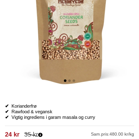
✔
Korianderfrø
✔
Rawfood & vegansk
✔
Vigtig ingrediens i garam masala og curry
24
kr
35
kr
Sam.pris:
480.00 kr/kg