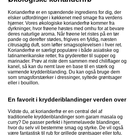
Korianderfrø er en spændende ingrediens for dig, der
elsker udfordringer i køkkenet med smage fra verdens
hjørner. Vores økologiske korianderfrø kommer fra
dyrkninger, hvor frøene høstes med omhu for at bevare
deres naturlige aroma. Når frøene let ristes på en tør
pande og derefter stødes, frigives en fyldig, næsten
citrusagtig duft, som løfter smagsoplevelsen i hver ret.
Korianderfrø er særligt populære i både asiatiske og
latinamerikanske retter, fra gryderetter til supper og
marinader. Prøv at riste dem sammen med chiliflager og
kanel, så kan du nemt lave en base til en stærk og
varmende krydderiblanding. Du kan også bruge dem
som smagsforstærker i dressinger, syltede grøntsager
eller i bouillon.
En favorit i krydderiblandinger verden over
Vidste du, at korianderfrø er en central del af
traditionelle krydderiblandinger som garam masala og
curry? De passer perfekt i hjemmelavede blandinger,
hvor du selv vil bestemme smag og styrke. De vil også
være fantastisk til rub for grillede grøntsager eller tofu.