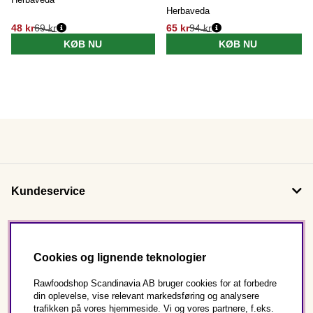
Herbaveda
48 kr
69 kr
65 kr
94 kr
KØB NU
KØB NU
Kundeservice
Om os
Cookies og lignende teknologier
Følg os
Rawfoodshop Scandinavia AB bruger cookies for at forbedre
din oplevelse, vise relevant markedsføring og analysere
trafikken på vores hjemmeside. Vi og vores partnere, f.eks.