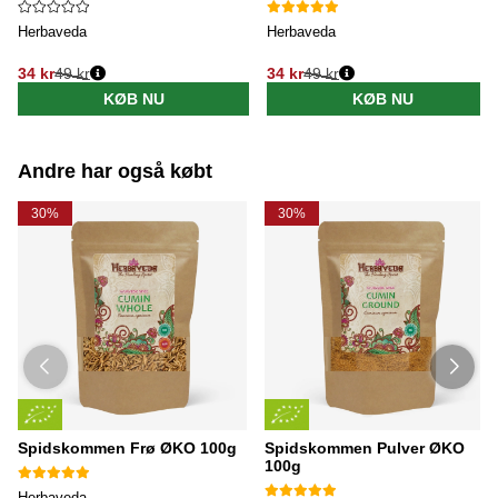
Herbaveda
Herbaveda
34 kr
49 kr
34 kr
49 kr
Normalpris:
Normalpris:
KØB NU
KØB NU
Andre har også købt
30%
30%
Spidskommen Frø ØKO 100g
Spidskommen Pulver ØKO
100g
Herbaveda