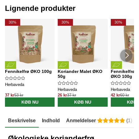
Lignende produkter
30%
30%
30%
Fennikelfrø ØKO 100g
Koriander Malet ØKO
Fennikelfrø 
50g
ØKO 100g
Herbaveda
Herbaveda
Herbaveda
37 kr
53 kr
26 kr
37 kr
42 kr
60 kr
KØB NU
KØB NU
KØB 
Beskrivelse
Indhold
Anmeldelser
(
1
)
Økologiske korianderfrø