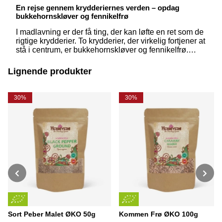
En rejse gennem krydderiernes verden – opdag
bukkehornskløver og fennikelfrø
I madlavning er der få ting, der kan løfte en ret som de
rigtige krydderier. To krydderier, der virkelig fortjener at
stå i centrum, er bukkehornskløver og fennikelfrø.
Disse små, men smagfulde ingredienser har en lang
tradition i det indiske køkken. Her deler vi deres
Lignende produkter
unikke karakter og en vidunderlig opskrift på aloo
gobi, hvor disse krydderier får lov at skinne.
30%
30%
Sort Peber Malet ØKO 50g
Kommen Frø ØKO 100g