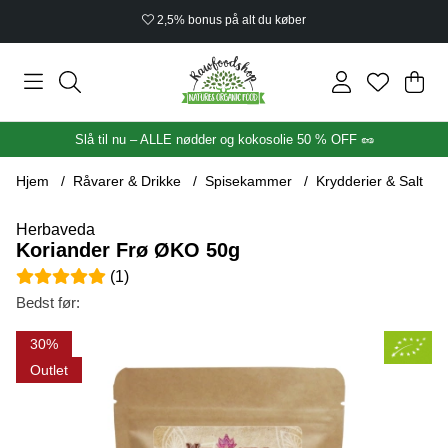
2,5% bonus på alt du køber
Ind
Anta
.
Slå til nu – ALLE nødder og kokosolie 50 % OFF 🥜
Hjem
Råvarer & Drikke
Spisekammer
Krydderier & Salt
Herbaveda
Koriander Frø ØKO 50g
Gennemsnitlig vurdering 5 ud af 5 Antal vurderinger 1
(
1
)
Bedst før:
Produktbilleder Koriander Frø ØKO 50g
30
Outlet