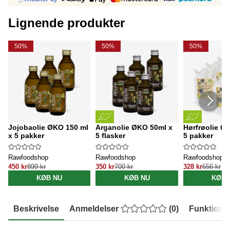
Lignende produkter
50%
50%
50%
Jojobaolie ØKO 150 ml
Arganolie ØKO 50ml x
Hørfrøolie Ø
x 5 pakker
5 flasker
5 pakker
Rawfoodshop
Rawfoodshop
Rawfoodshop
450 kr
899 kr
350 kr
700 kr
328 kr
656 kr
KØB NU
KØB NU
KØB 
Beskrivelse
Anmeldelser
(
0
)
Funktione