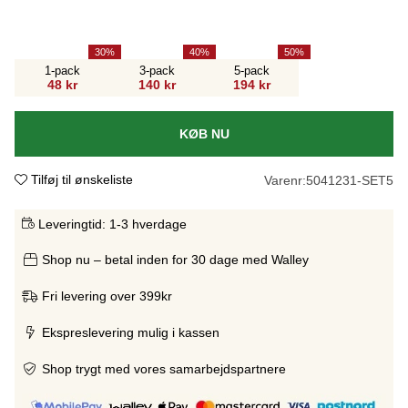
30
40
50
1-pack
3-pack
5-pack
48 kr
140 kr
194 kr
KØB NU
Tilføj til ønskeliste
Varenr:
5041231-SET5
Leveringtid:
1-3 hverdage
Shop nu – betal inden for 30 dage med Walley
Fri levering over 399kr
Ekspreslevering mulig i kassen
Shop trygt med vores samarbejdspartnere