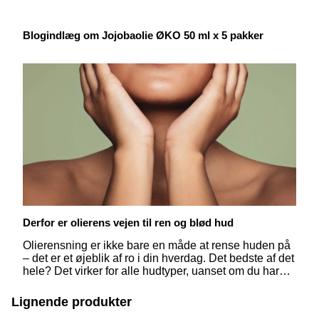
Blogindlæg om Jojobaolie ØKO 50 ml x 5 pakker
Derfor er olierens vejen til ren og blød hud
Olierensning er ikke bare en måde at rense huden på
– det er et øjeblik af ro i din hverdag. Det bedste af det
hele? Det virker for alle hudtyper, uanset om du har
tør, fedtet eller sensitiv hud. Med naturlige olier kan du
nænsomt opløse dagens snavs, makeup og
Lignende produkter
urenheder, mens du plejer din hud på en kærlig måde.