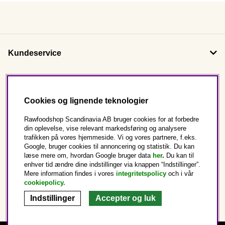
Kundeservice
Om os
Cookies og lignende teknologier
Følg os
Rawfoodshop Scandinavia AB bruger cookies for at forbedre
din oplevelse, vise relevant markedsføring og analysere
trafikken på vores hjemmeside. Vi og vores partnere, f.eks.
Dette er Rawfoodshop
Google, bruger cookies til annoncering og statistik. Du kan
læse mere om, hvordan Google bruger data
her
.
Du kan til
enhver tid ændre dine indstillinger via knappen “Indstillinger”.
Danmark
Mere information findes i vores
integritetspolicy
och i vår
cookiepolicy
.
Indstillinger
Accepter og luk
Copyright © 2025 Rawfoodshop Scandinavia AB