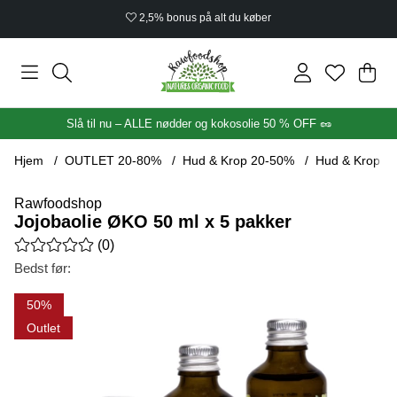
2,5% bonus på alt du køber
Ind
Anta
.
Slå til nu – ALLE nødder og kokosolie 50 % OFF 🥜
Hjem
OUTLET 20-80%
Hud & Krop 20-50%
Hud & Krop 5
Rawfoodshop
Jojobaolie ØKO 50 ml x 5 pakker
Gennemsnitlig vurdering 0 ud af 5 Antal vurderinger 0
(
0
)
Bedst før:
Produktbilleder Jojobaolie ØKO 50 ml x 5 pakker
50
Outlet