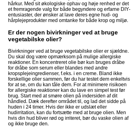
hårkur. Med sit økologiske ophav og høje renhed er det
et fremragende valg for både begyndere og erfarne DIY-
entusiaster, der ønsker at lave deres egne hud- og
hårplejeprodukter med omtanke for både krop og miljø.
Er der nogen bivirkninger ved at bruge
vegetabilske olier?
Bivirkninger ved at bruge vegetabilske olier er sjældne.
Du skal dog være opmærksom på mulige allergiske
reaktioner. En koncentreret olie bør kun bruges dråbe
for dråbe som serum eller blandes med andre
kropsplejeingredienser, f.eks. i en creme. Bland ikke
forskellige olier sammen, før du har testet dem enkeltvis
for at se, om du kan tåle dem. For at minimere risikoen
for allergiske reaktioner kan du lave en simpel test før
brug. Start med at smøre olien på indersiden af dit
håndled. Dæk derefter området til, og lad det sidde på
huden i 24 timer. Hvis der ikke er udslæt eller
hudirritation, kan du fortsætte med at bruge olien. Men
hvis din hud bliver rød og irriteret, bør du vaske olien af
og ikke bruge den.