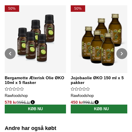
50%
50%
Bergamotte Æterisk Olie ØKO
Jojobaolie ØKO 150 ml x 5
10ml x 5 flasker
pakker
Rawfoodshop
Rawfoodshop
578 kr
1156 kr
450 kr
899 kr
Normalpris:
Normalpris:
KØB NU
KØB NU
Andre har også købt