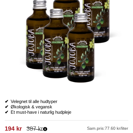
✔
Velegnet til alle hudtyper
✔
Økologisk & vegansk
✔
Et must-have i naturlig hudpleje
194
kr
387
kr
Sam.pris:
77.60 kr/liter