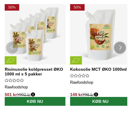
50%
50%
Ricinusolie koldpresset ØKO
Kokosolie MCT ØKO 1000ml
1000 ml x 5 pakker
Rawfoodshop
Rawfoodshop
501 kr
1002 kr
149 kr
298 kr
KØB NU
KØB NU