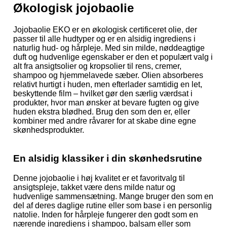
Økologisk jojobaolie
Jojobaolie EKO er en økologisk certificeret olie, der
passer til alle hudtyper og er en alsidig ingrediens i
naturlig hud- og hårpleje. Med sin milde, nøddeagtige
duft og hudvenlige egenskaber er den et populært valg i
alt fra ansigtsolier og kropsolier til rens, cremer,
shampoo og hjemmelavede sæber. Olien absorberes
relativt hurtigt i huden, men efterlader samtidig en let,
beskyttende film – hvilket gør den særlig værdsat i
produkter, hvor man ønsker at bevare fugten og give
huden ekstra blødhed. Brug den som den er, eller
kombiner med andre råvarer for at skabe dine egne
skønhedsprodukter.
En alsidig klassiker i din skønhedsrutine
Denne jojobaolie i høj kvalitet er et favoritvalg til
ansigtspleje, takket være dens milde natur og
hudvenlige sammensætning. Mange bruger den som en
del af deres daglige rutine eller som base i en personlig
natolie. Inden for hårpleje fungerer den godt som en
nærende ingrediens i shampoo, balsam eller som