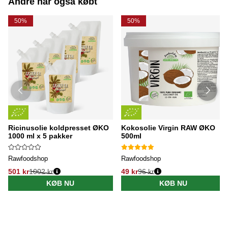
Andre har også købt
50%
50%
Ricinusolie koldpresset ØKO
Kokosolie Virgin RAW ØKO
1000 ml x 5 pakker
500ml
Rawfoodshop
Rawfoodshop
501 kr
1002 kr
49 kr
96 kr
KØB NU
KØB NU