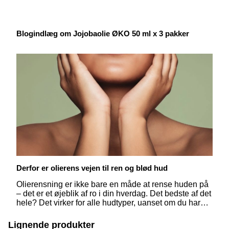
Blogindlæg om Jojobaolie ØKO 50 ml x 3 pakker
Derfor er olierens vejen til ren og blød hud
Olierensning er ikke bare en måde at rense huden på
– det er et øjeblik af ro i din hverdag. Det bedste af det
hele? Det virker for alle hudtyper, uanset om du har
tør, fedtet eller sensitiv hud. Med naturlige olier kan du
nænsomt opløse dagens snavs, makeup og
Lignende produkter