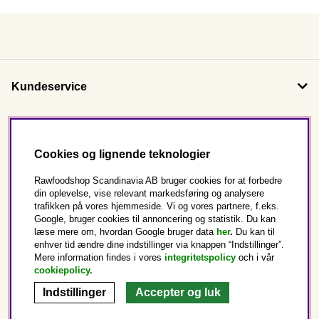
Kundeservice
Om os
Cookies og lignende teknologier
Følg os
Rawfoodshop Scandinavia AB bruger cookies for at forbedre
din oplevelse, vise relevant markedsføring og analysere
trafikken på vores hjemmeside. Vi og vores partnere, f.eks.
Dette er Rawfoodshop
Google, bruger cookies til annoncering og statistik. Du kan
læse mere om, hvordan Google bruger data
her
.
Du kan til
enhver tid ændre dine indstillinger via knappen “Indstillinger”.
Danmark
Mere information findes i vores
integritetspolicy
och i vår
cookiepolicy
.
Indstillinger
Accepter og luk
Copyright © 2025 Rawfoodshop Scandinavia AB