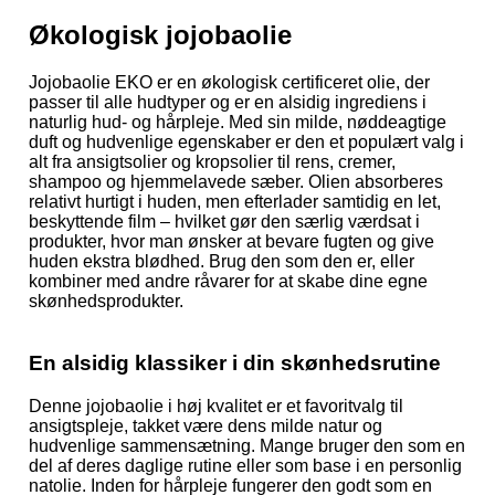
Økologisk jojobaolie
Jojobaolie EKO er en økologisk certificeret olie, der
passer til alle hudtyper og er en alsidig ingrediens i
naturlig hud- og hårpleje. Med sin milde, nøddeagtige
duft og hudvenlige egenskaber er den et populært valg i
alt fra ansigtsolier og kropsolier til rens, cremer,
shampoo og hjemmelavede sæber. Olien absorberes
relativt hurtigt i huden, men efterlader samtidig en let,
beskyttende film – hvilket gør den særlig værdsat i
produkter, hvor man ønsker at bevare fugten og give
huden ekstra blødhed. Brug den som den er, eller
kombiner med andre råvarer for at skabe dine egne
skønhedsprodukter.
En alsidig klassiker i din skønhedsrutine
Denne jojobaolie i høj kvalitet er et favoritvalg til
ansigtspleje, takket være dens milde natur og
hudvenlige sammensætning. Mange bruger den som en
del af deres daglige rutine eller som base i en personlig
natolie. Inden for hårpleje fungerer den godt som en