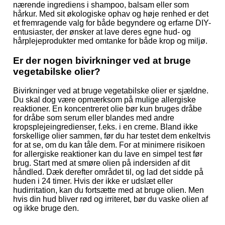
nærende ingrediens i shampoo, balsam eller som
hårkur. Med sit økologiske ophav og høje renhed er det
et fremragende valg for både begyndere og erfarne DIY-
entusiaster, der ønsker at lave deres egne hud- og
hårplejeprodukter med omtanke for både krop og miljø.
Er der nogen bivirkninger ved at bruge
vegetabilske olier?
Bivirkninger ved at bruge vegetabilske olier er sjældne.
Du skal dog være opmærksom på mulige allergiske
reaktioner. En koncentreret olie bør kun bruges dråbe
for dråbe som serum eller blandes med andre
kropsplejeingredienser, f.eks. i en creme. Bland ikke
forskellige olier sammen, før du har testet dem enkeltvis
for at se, om du kan tåle dem. For at minimere risikoen
for allergiske reaktioner kan du lave en simpel test før
brug. Start med at smøre olien på indersiden af dit
håndled. Dæk derefter området til, og lad det sidde på
huden i 24 timer. Hvis der ikke er udslæt eller
hudirritation, kan du fortsætte med at bruge olien. Men
hvis din hud bliver rød og irriteret, bør du vaske olien af
og ikke bruge den.