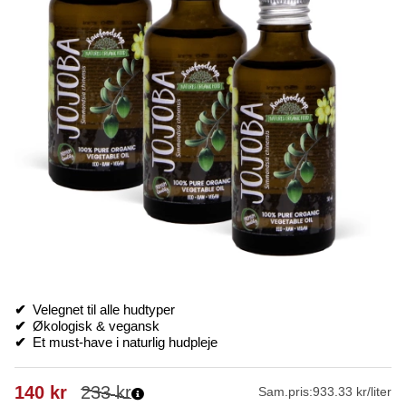
✔
Velegnet til alle hudtyper
✔
Økologisk & vegansk
✔
Et must-have i naturlig hudpleje
140
kr
233
kr
Sam.pris:
933.33 kr/liter