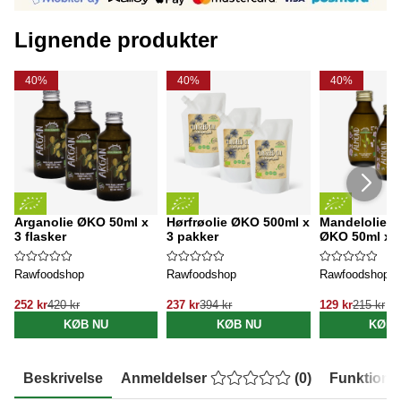
Lignende produkter
40%
40%
40%
Arganolie ØKO 50ml x
Hørfrøolie ØKO 500ml x
Mandelolie k
3 flasker
3 pakker
ØKO 50ml x 3
Rawfoodshop
Rawfoodshop
Rawfoodshop
252 kr
420 kr
237 kr
394 kr
129 kr
215 kr
KØB NU
KØB NU
KØB 
Beskrivelse
Anmeldelser
(
0
)
Funktione