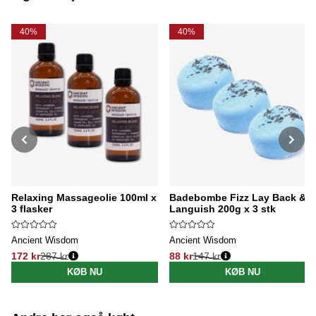
urenheder, mens du plejer din hud på en kærlig måde.
40%
40%
Relaxing Massageolie 100ml x
Badebombe Fizz Lay Back &
3 flasker
Languish 200g x 3 stk
Ancient Wisdom
Ancient Wisdom
172 kr
287 kr
88 kr
147 kr
Normalpris:
Normalpris:
KØB NU
KØB NU