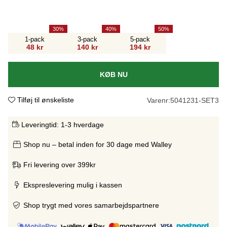
30
40
50
1-pack
3-pack
5-pack
48 kr
140 kr
194 kr
KØB NU
Tilføj til ønskeliste
Varenr:
5041231-SET3
Leveringtid:
1-3 hverdage
Shop nu – betal inden for 30 dage med Walley
Fri levering over 399kr
Ekspreslevering mulig i kassen
Shop trygt med vores samarbejdspartnere