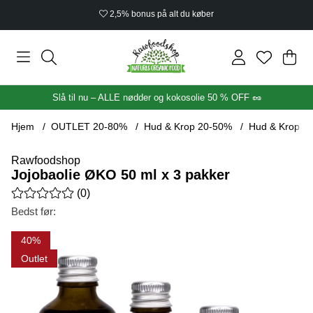
2,5% bonus på alt du køber
Ind
Anta
.
Slå til nu – ALLE nødder og kokosolie 50 % OFF 🥜
Hjem
OUTLET 20-80%
Hud & Krop 20-50%
Hud & Krop 4
Rawfoodshop
Jojobaolie ØKO 50 ml x 3 pakker
Gennemsnitlig vurdering 0 ud af 5 Antal vurderinger 0
(
0
)
Bedst før:
Produktbilleder Jojobaolie ØKO 50 ml x 3 pakker
40
Outlet