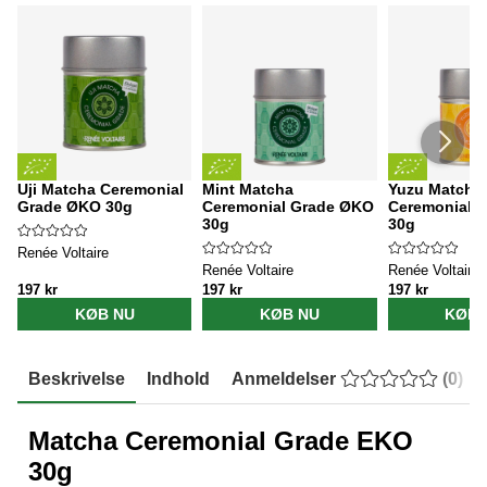
Uji Matcha Ceremonial
Mint Matcha
Yuzu Matcha
Grade ØKO 30g
Ceremonial Grade ØKO
Ceremonial 
30g
30g
Renée Voltaire
Renée Voltaire
Renée Voltaire
197 kr
197 kr
197 kr
KØB NU
KØB NU
KØB 
Beskrivelse
Indhold
Anmeldelser
(
0
)
Matcha Ceremonial Grade EKO
30g