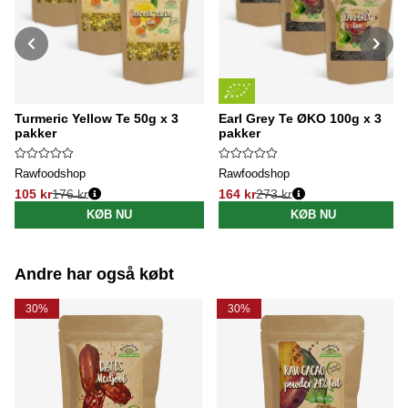
Turmeric Yellow Te 50g x 3
Earl Grey Te ØKO 100g x 3
pakker
pakker
Rawfoodshop
Rawfoodshop
105 kr
176 kr
164 kr
273 kr
Normalpris:
Normalpris:
KØB NU
KØB NU
Andre har også købt
30%
30%