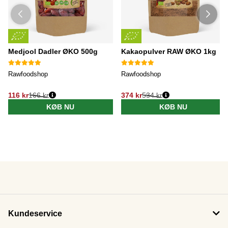
Medjool Dadler ØKO 500g
Kakaopulver RAW ØKO 1kg
Rawfoodshop
Rawfoodshop
116 kr
166 kr
374 kr
534 kr
KØB NU
KØB NU
Kundeservice