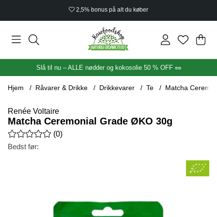
2,5% bonus på alt du køber
Ind
Anta
.
Slå til nu – ALLE nødder og kokosolie 50 % OFF 🥜
Hjem
Råvarer & Drikke
Drikkevarer
Te
Matcha Ceremon
Renée Voltaire
Matcha Ceremonial Grade ØKO 30g
Gennemsnitlig vurdering 0 ud af 5 Antal vurderinger 0
(
0
)
Bedst før:
Produktbilleder Matcha Ceremonial Grade ØKO 30g