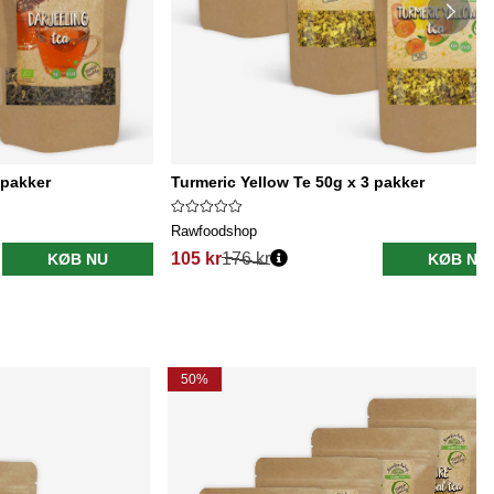
 pakker
Turmeric Yellow Te 50g x 3 pakker
Rawfoodshop
105 kr
176 kr
KØB NU
KØB NU
50%