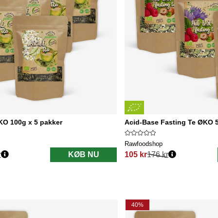
KO 100g x 5 pakker
Acid-Base Fasting Te ØKO 5
Rawfoodshop
r
KØB NU
105 kr
176 kr
Normalpris:
40%