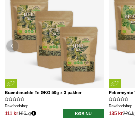
Brændenælde Te ØKO 50g x 3 pakker
Pebermynte 
Rawfoodshop
Rawfoodshop
111 kr
186 kr
135 kr
226 k
KØB NU