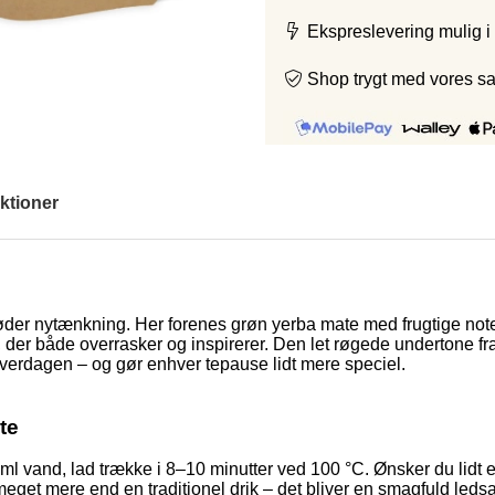
Ekspreslevering mulig i
Shop trygt med vores s
ktioner
der nytænkning. Her forenes grøn yerba mate med frugtige noter
er både overrasker og inspirerer. Den let røgede undertone fra 
i hverdagen – og gør enhver tepause lidt mere speciel.
te
ml vand, lad trække i 8–10 minutter ved 100 °C. Ønsker du lidt ek
e meget mere end en traditionel drik – det bliver en smagfuld led