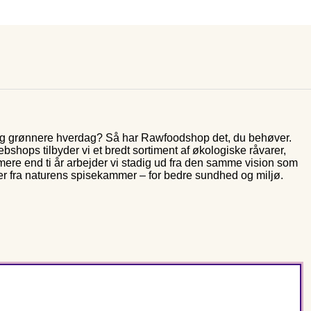
 og grønnere hverdag? Så har Rawfoodshop det, du behøver.
shops tilbyder vi et bredt sortiment af økologiske råvarer,
 mere end ti år arbejder vi stadig ud fra den samme vision som
er fra naturens spisekammer – for bedre sundhed og miljø.