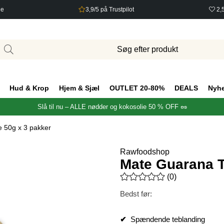
ge
3,9/5 på Trustpilot
2,
Hud & Krop
Hjem & Sjæl
OUTLET 20-80%
DEALS
Nyh
Slå til nu – ALLE nødder og kokosolie 50 % OFF 🥜
 50g x 3 pakker
Rawfoodshop
Mate Guarana T
Gennemsnitlig vurdering 0 ud 
(
0
)
Bedst før:
✔
Spændende teblanding