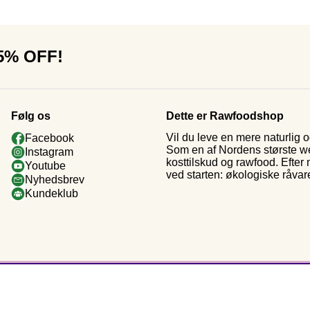
15% OFF!
Følg os
Dette er Rawfoodshop
Vil du leve en mere naturlig
Facebook
Som en af Nordens største web
Instagram
kosttilskud og rawfood. Efter
Youtube
ved starten: økologiske råvar
Nyhedsbrev
Kundeklub