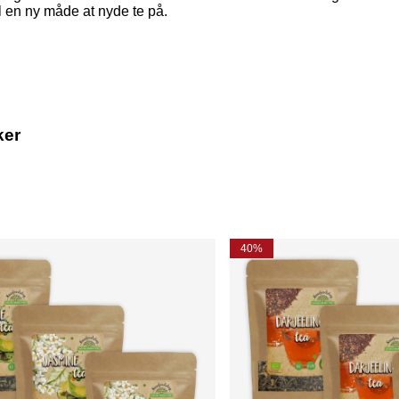
il en ny måde at nyde te på.
ker
40%