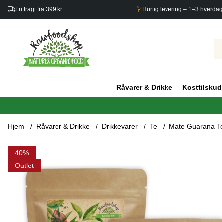
Fri fragt fra 399 kr
Hurtig levering – 1–3 hverda
Råvarer & Drikke
Kosttilskud
Hjem
Råvarer & Drikke
Drikkevarer
Te
Mate Guarana Te
Produktbilleder Mate Guarana Te 50g x 3 pakker
40
Outlet