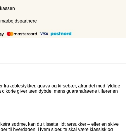
 kassen
amarbejdspartnere
 fra æblestykker, guava og kirsebær, afrundet med fyldige
cikorie giver teen dybde, mens guaranafrøene tilfører en
stra sødme, kan du tilsætte lidt rørsukker – eller en skive
sager til hverdagen. Hvem siger, te skal være klassisk og