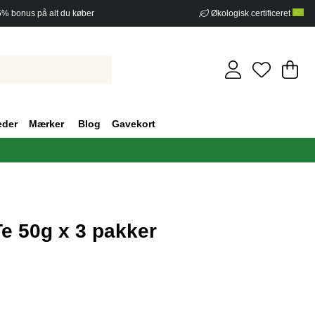
5% bonus på alt du køber
Økologisk certificeret
In
An
.
eder
Mærker
Blog
Gavekort
e 50g x 3 pakker
af 5 Antal vurderinger 0