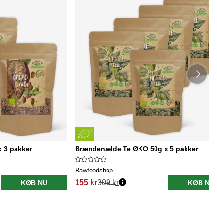
 3 pakker
Brændenælde Te ØKO 50g x 5 pakker
Rawfoodshop
155 kr
309 kr
KØB NU
KØB NU