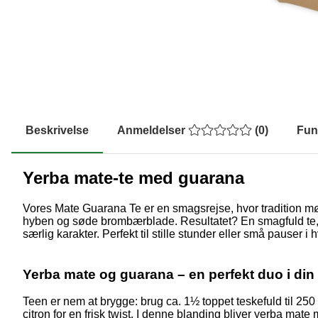
Beskrivelse
Anmeldelser
(
0
)
Fun
Yerba mate-te med guarana
Vores Mate Guarana Te er en smagsrejse, hvor tradition mø
hyben og søde brombærblade. Resultatet? En smagfuld te, d
særlig karakter. Perfekt til stille stunder eller små pauser 
Yerba mate og guarana – en perfekt duo i din 
Teen er nem at brygge: brug ca. 1½ toppet teskefuld til 250 
citron for en frisk twist. I denne blanding bliver yerba mat