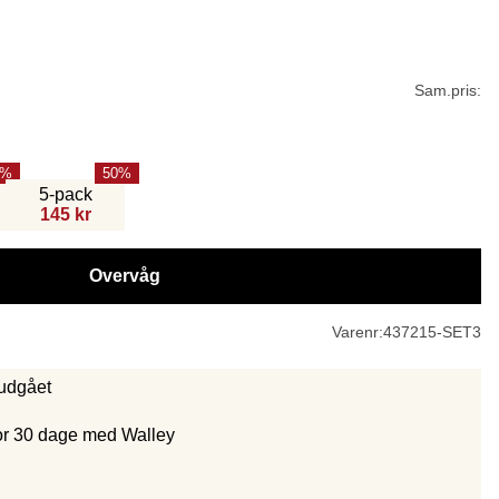
Sam.pris:
50
5-pack
145 kr
Overvåg
Varenr:
437215-SET3
 udgået
for 30 dage med Walley