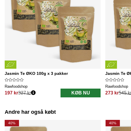
Jasmin Te ØKO 100g x 3 pakker
Jasmin Te Ø
Rawfoodshop
Rawfoodshop
197 kr
327 kr
KØB NU
273 kr
545 k
Normalpris:
Normalpris:
Andre har også købt
40%
40%