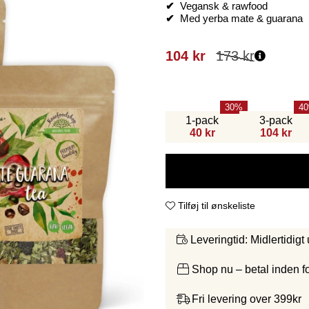
✔
Vegansk & rawfood
✔
Med yerba mate & guarana
104
kr
173
kr
30
40
1-pack
3-pack
40 kr
104 kr
Tilføj til ønskeliste
Midlertidigt
Leveringtid:
Shop nu – betal inden 
Fri levering over 399kr