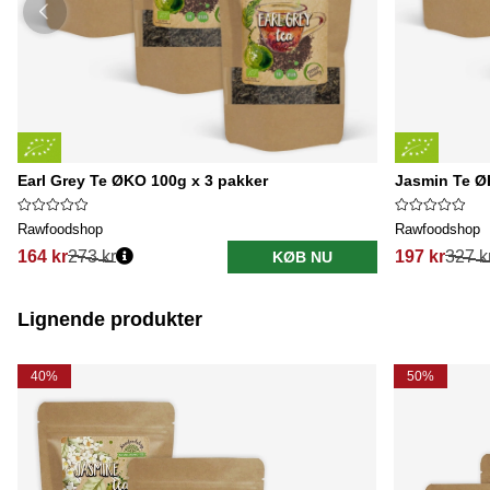
Earl Grey Te ØKO 100g x 3 pakker
Jasmin Te Ø
Rawfoodshop
Rawfoodshop
164 kr
273 kr
197 kr
327 k
KØB NU
Lignende produkter
40%
50%