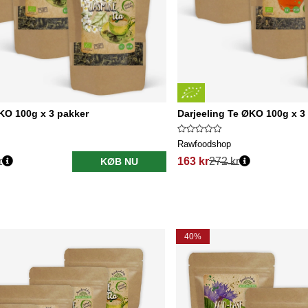
KO 100g x 3 pakker
Darjeeling Te ØKO 100g x 3
Rawfoodshop
r
163 kr
272 kr
KØB NU
40%