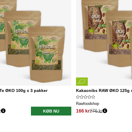
Te ØKO 100g x 3 pakker
Kakaonibs RAW ØKO 125g x
Rawfoodshop
r
166 kr
276 kr
KØB NU