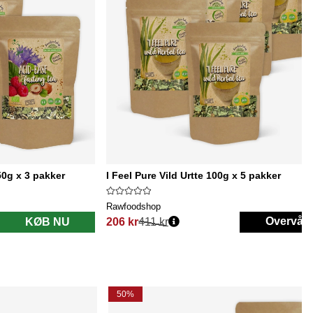
0g x 3 pakker
I Feel Pure Vild Urtte 100g x 5 pakker
Rawfoodshop
Overvåg
KØB NU
206 kr
411 kr
Normalpris:
50%