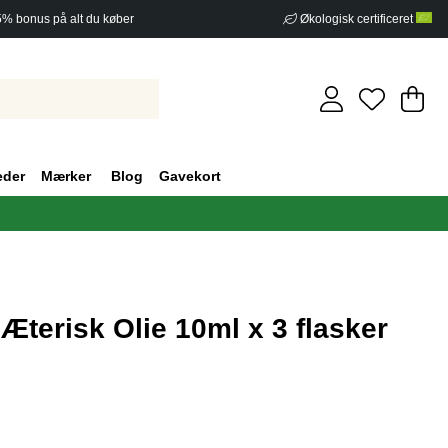
5% bonus på alt du køber
Økologisk certificeret
In
An
.
eder
Mærker
Blog
Gavekort
Æterisk Olie 10ml x 3 flasker
af 5 Antal vurderinger 0