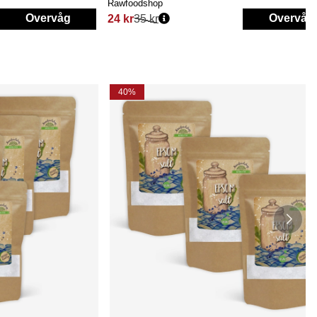
Rawfoodshop
Overvåg
Overvåg
24 kr
35 kr
Normalpris:
40%