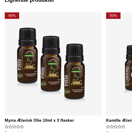
Lignende produkter
40%
50%
Myrra Æterisk Olie 10ml x 3 flasker
Kamille Æteri