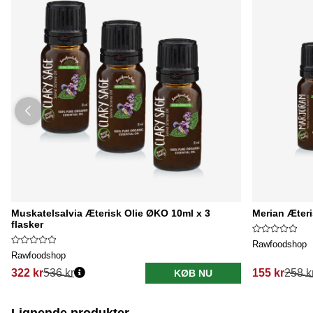
Muskatelsalvia Æterisk Olie ØKO 10ml x 3
Merian Æteri
flasker
Rawfoodshop
Rawfoodshop
322 kr
536 kr
155 kr
258 k
KØB NU