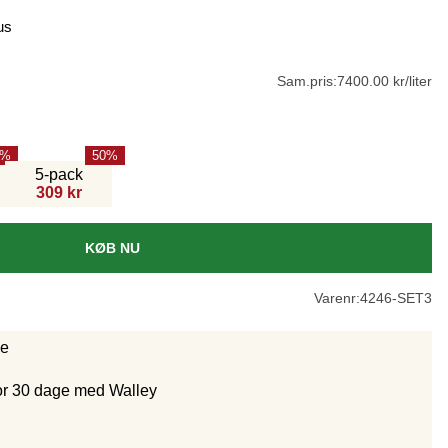
us
Sam.pris:
7400.00 kr/liter
50
5-pack
309 kr
KØB NU
Varenr:
4246-SET3
ge
for 30 dage med Walley