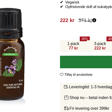
✔
Vegansk
✔
Opfriskende duft af eukalypt
222
kr
371
kr
30
40
1-pack
3-pack
77 kr
222 kr
Tilføj til ønskeliste
1-3 hverda
Leveringtid:
Shop nu – betal inden 
Fri levering over 399kr