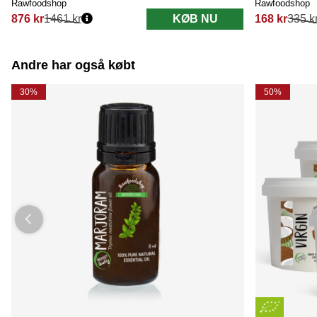
Rawfoodshop
Rawfoodshop
876 kr
1461 kr
KØB NU
168 kr
335 k
Normalpris:
Normalpris:
Andre har også købt
30%
50%