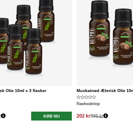
sk Olie 10ml x 3 flasker
Muskatnød Æterisk Olie 10ml
Rawfoodshop
r
202 kr
335 kr
KØB NU