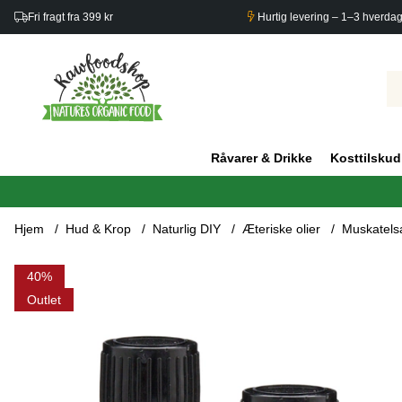
Fri fragt fra 399 kr
Hurtig levering – 1–3 hverda
Råvarer & Drikke
Kosttilskud
Hjem
Hud & Krop
Naturlig DIY
Æteriske olier
Muskatelsa
Produktbilleder Muskatelsalvia Æterisk Olie 10ml x 3 flasker
40
Outlet