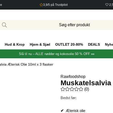
ge
3,9/5 på Trustpilot
2,
Hud & Krop
Hjem & Sjæl
OUTLET 20-80%
DEALS
Nyh
Slå til nu – ALLE nødder og kokosolie 50 % OFF 🥜
lvia Æterisk Olie 10ml x 3 flasker
Rawfoodshop
Muskatelsalvia 
Gennemsnitlig vurdering 0 ud 
(
0
)
Bedst før:
✔
Æterisk olie