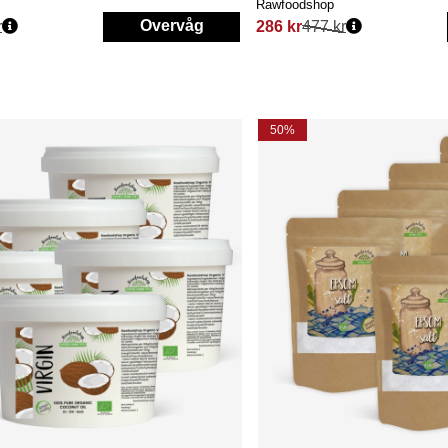
Rawfoodshop
Overvåg
r
286 kr
477 kr
Normalpris:
50%