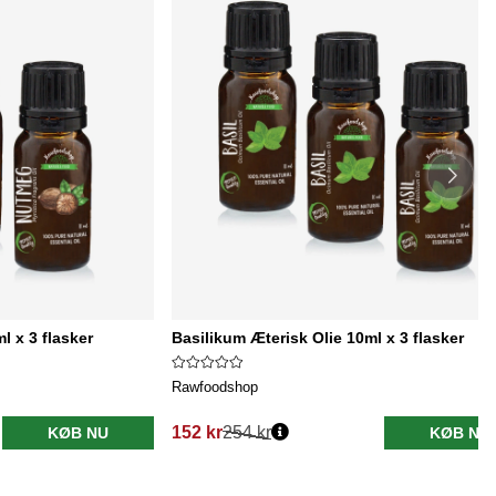
 x 3 flasker
Basilikum Æterisk Olie 10ml x 3 flasker
Rawfoodshop
152 kr
254 kr
KØB NU
KØB NU