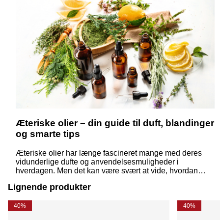
Æteriske olier – din guide til duft, blandinger
og smarte tips
Æteriske olier har længe fascineret mange med deres
vidunderlige dufte og anvendelsesmuligheder i
hverdagen. Men det kan være svært at vide, hvordan
man bruger dem korrekt – eller hvad forskellen egentlig
Lignende produkter
er på de forskellige typer. Her får du svar på de mest
almindelige spørgsmål – præsenteret på en enkel og
inspirerende måde.
40%
40%