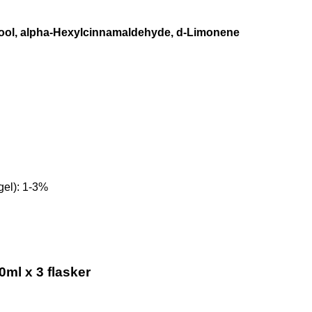
nalool, alpha-Hexylcinnamaldehyde, d-Limonene
el): 1-3%
ml x 3 flasker