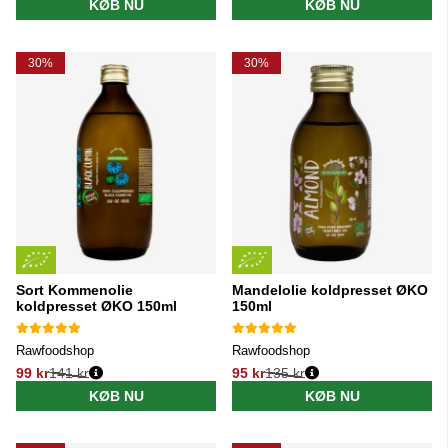
KØB NU
KØB NU
30%
30%
Sort Kommenolie
Mandelolie koldpresset ØKO
koldpresset ØKO 150ml
150ml
Rawfoodshop
Rawfoodshop
99 kr
141 kr
95 kr
135 kr
Normalpris:
Normalpris:
KØB NU
KØB NU