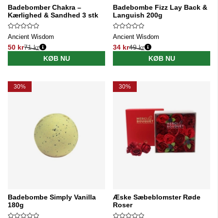
Badebomber Chakra –
Badebombe Fizz Lay Back &
Kærlighed & Sandhed 3 stk
Languish 200g
Ancient Wisdom
Ancient Wisdom
50 kr
71 kr
34 kr
49 kr
Normalpris:
Normalpris:
KØB NU
KØB NU
30%
30%
Badebombe Simply Vanilla
Æske Sæbeblomster Røde
180g
Roser