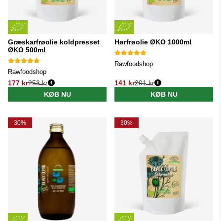
Græskarfrøolie koldpresset
Hørfrøolie ØKO 1000ml
ØKO 500ml
Rawfoodshop
Rawfoodshop
177 kr
253 kr
141 kr
201 kr
Normalpris:
Normalpris:
KØB NU
KØB NU
30%
30%