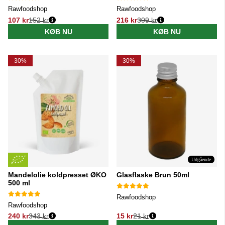
Rawfoodshop
Rawfoodshop
107 kr
152 kr
216 kr
309 kr
Normalpris:
Normalpris:
KØB NU
KØB NU
30%
30%
Udgående
Mandelolie koldpresset ØKO
Glasflaske Brun 50ml
500 ml
Rawfoodshop
Rawfoodshop
240 kr
343 kr
15 kr
21 kr
Normalpris:
Normalpris: