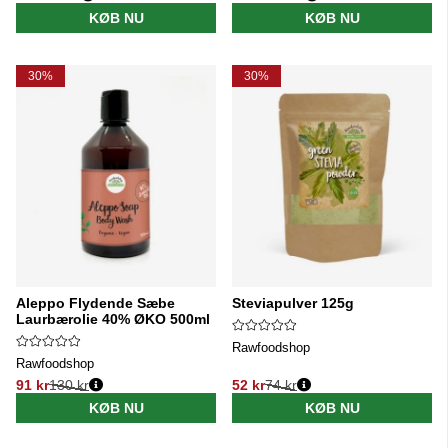
Normalpris:
Normalpris:
KØB NU
KØB NU
30%
30%
Aleppo Flydende Sæbe
Steviapulver 125g
Laurbærolie 40% ØKO 500ml
Rawfoodshop
Rawfoodshop
91 kr
130 kr
52 kr
74 kr
Normalpris:
Normalpris:
KØB NU
KØB NU