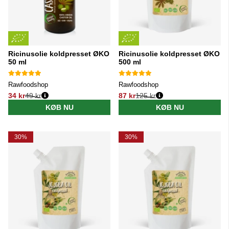
Ricinusolie koldpresset ØKO
Ricinusolie koldpresset ØKO
50 ml
500 ml
Rawfoodshop
Rawfoodshop
34 kr
49 kr
87 kr
125 kr
Normalpris:
Normalpris:
KØB NU
KØB NU
30%
30%