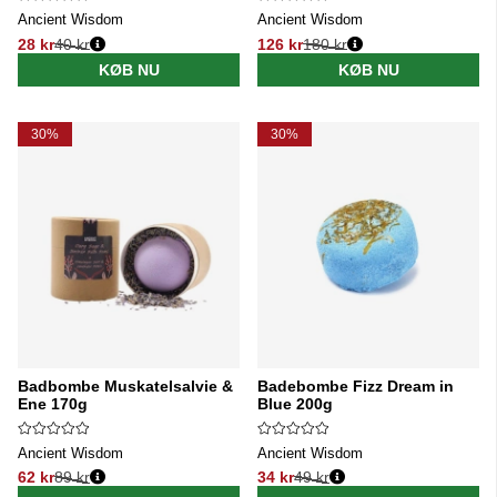
Ancient Wisdom
Ancient Wisdom
28 kr
40 kr
126 kr
180 kr
Normalpris:
Normalpris:
KØB NU
KØB NU
30%
30%
Badbombe Muskatelsalvie &
Badebombe Fizz Dream in
Ene 170g
Blue 200g
Ancient Wisdom
Ancient Wisdom
62 kr
89 kr
34 kr
49 kr
Normalpris:
Normalpris: