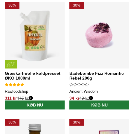
30%
30%
Græskarfrøolie koldpresset
Badebombe Fizz Romantic
ØKO 1000ml
Rebel 200g
Rawfoodshop
Ancient Wisdom
311 kr
445 kr
34 kr
49 kr
Normalpris:
Normalpris:
KØB NU
KØB NU
30%
30%