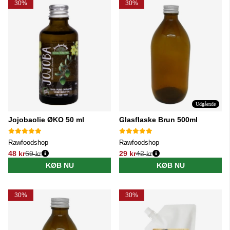
30%
30%
Udgående
Jojobaolie ØKO 50 ml
Glasflaske Brun 500ml
Rawfoodshop
Rawfoodshop
48 kr
69 kr
29 kr
42 kr
Normalpris:
Normalpris:
KØB NU
KØB NU
30%
30%