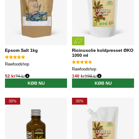
Epsom Salt 1kg
Ricinusolie koldpresset ØKO
1000 ml
Rawfoodshop
Rawfoodshop
52 kr
74 kr
140 kr
199 kr
Normalpris:
Normalpris:
KØB NU
KØB NU
30%
30%