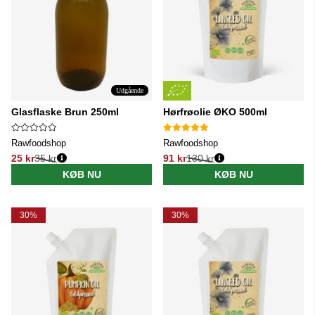
Udgående
Glasflaske Brun 250ml
Hørfrøolie ØKO 500ml
Rawfoodshop
Rawfoodshop
25 kr
35 kr
91 kr
130 kr
Normalpris:
Normalpris:
KØB NU
KØB NU
30%
30%