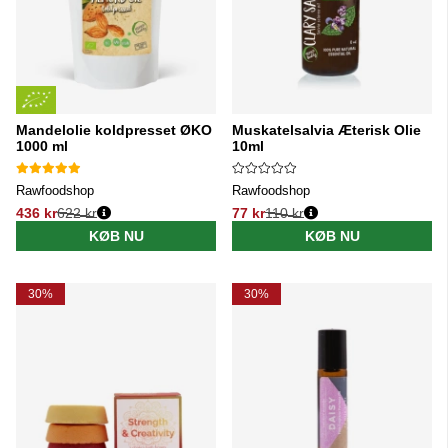
Mandelolie koldpresset ØKO
Muskatelsalvia Æterisk Olie
1000 ml
10ml
Rawfoodshop
Rawfoodshop
436 kr
622 kr
77 kr
110 kr
Normalpris:
Normalpris:
KØB NU
KØB NU
30%
30%