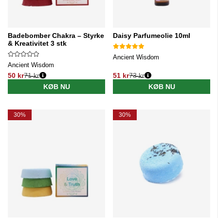
Badebomber Chakra – Styrke
Daisy Parfumeolie 10ml
& Kreativitet 3 stk
Ancient Wisdom
Ancient Wisdom
50 kr
71 kr
51 kr
73 kr
Normalpris:
Normalpris:
KØB NU
KØB NU
30%
30%