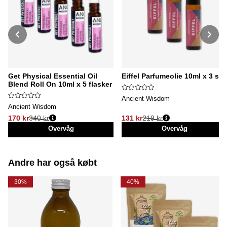
Get Physical Essential Oil
Eiffel Parfumeolie 10ml x 3 stk
Blend Roll On 10ml x 5 flasker
Ancient Wisdom
Ancient Wisdom
170 kr
340 kr
131 kr
219 kr
Normalpris:
Normalpris:
Overvåg
Overvåg
Andre har også købt
30%
40%