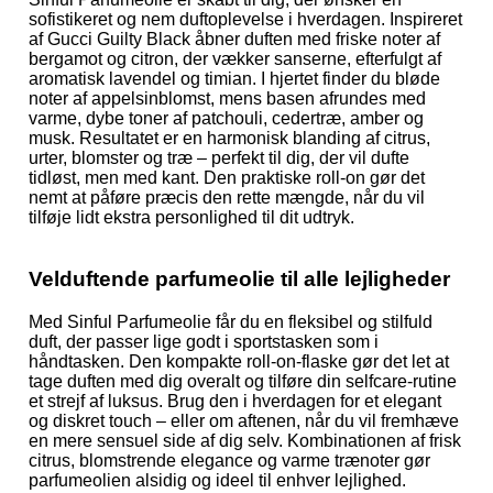
sofistikeret og nem duftoplevelse i hverdagen. Inspireret
af Gucci Guilty Black åbner duften med friske noter af
bergamot og citron, der vækker sanserne, efterfulgt af
aromatisk lavendel og timian. I hjertet finder du bløde
noter af appelsinblomst, mens basen afrundes med
varme, dybe toner af patchouli, cedertræ, amber og
musk. Resultatet er en harmonisk blanding af citrus,
urter, blomster og træ – perfekt til dig, der vil dufte
tidløst, men med kant. Den praktiske roll-on gør det
nemt at påføre præcis den rette mængde, når du vil
tilføje lidt ekstra personlighed til dit udtryk.
Velduftende parfumeolie til alle lejligheder
Med Sinful Parfumeolie får du en fleksibel og stilfuld
duft, der passer lige godt i sportstasken som i
håndtasken. Den kompakte roll-on-flaske gør det let at
tage duften med dig overalt og tilføre din selfcare-rutine
et strejf af luksus. Brug den i hverdagen for et elegant
og diskret touch – eller om aftenen, når du vil fremhæve
en mere sensuel side af dig selv. Kombinationen af frisk
citrus, blomstrende elegance og varme trænoter gør
parfumeolien alsidig og ideel til enhver lejlighed.