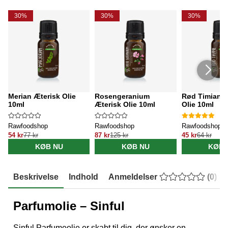
30%
30%
30%
Merian Æterisk Olie
Rosengeranium
Rød Timian Æ
10ml
Æterisk Olie 10ml
Olie 10ml
Rawfoodshop
Rawfoodshop
Rawfoodshop
54 kr
77 kr
87 kr
125 kr
45 kr
64 kr
KØB NU
KØB NU
KØB 
Beskrivelse
Indhold
Anmeldelser
(
0
)
Parfumolie – Sinful
Sinful Parfumeolie er skabt til dig, der ønsker en