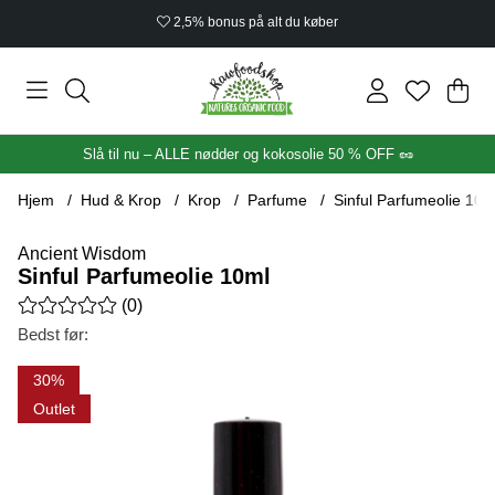
2,5% bonus på alt du køber
Ind
Anta
.
Slå til nu – ALLE nødder og kokosolie 50 % OFF 🥜
Hjem
Hud & Krop
Krop
Parfume
Sinful Parfumeolie 10m
Ancient Wisdom
Sinful Parfumeolie 10ml
Gennemsnitlig vurdering 0 ud af 5 Antal vurderinger 0
(
0
)
Bedst før:
Produktbilleder Sinful Parfumeolie 10ml
30
Outlet