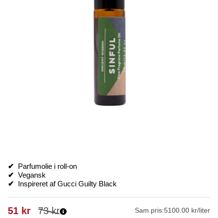
✔
Parfumolie i roll-on
✔
Vegansk
✔
Inspireret af Gucci Guilty Black
51
kr
73
kr
Sam.pris:
5100.00 kr/liter