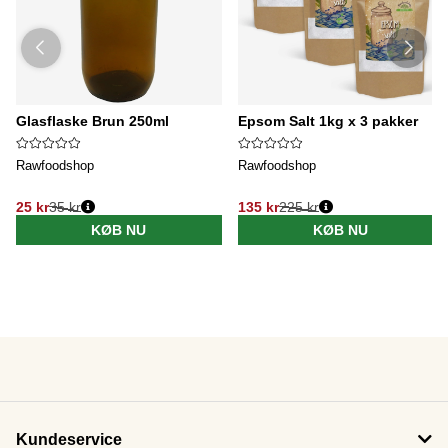
Glasflaske Brun 250ml
Epsom Salt 1kg x 3 pakker
Rawfoodshop
Rawfoodshop
25 kr
35 kr
135 kr
225 kr
KØB NU
KØB NU
Kundeservice