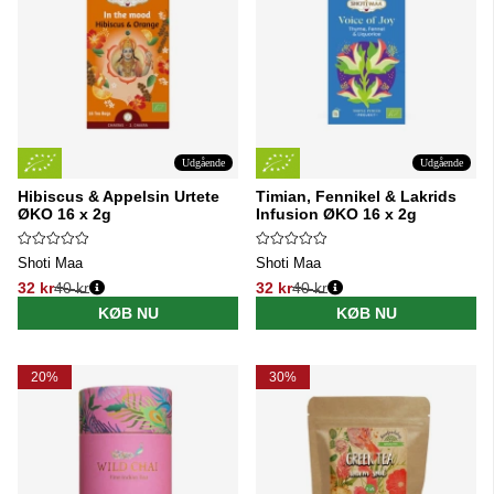
Udgående
Udgående
Hibiscus & Appelsin Urtete
Timian, Fennikel & Lakrids
ØKO 16 x 2g
Infusion ØKO 16 x 2g
Shoti Maa
Shoti Maa
32 kr
40 kr
32 kr
40 kr
Normalpris:
Normalpris:
KØB NU
KØB NU
20%
30%