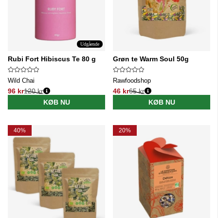
Udgående
Rubi Fort Hibiscus Te 80 g
Grøn te Warm Soul 50g
Wild Chai
Rawfoodshop
96 kr
120 kr
46 kr
65 kr
Normalpris:
Normalpris:
KØB NU
KØB NU
40%
20%