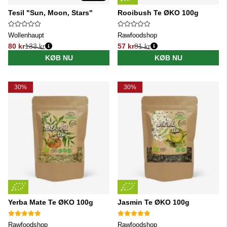
Tesil "Sun, Moon, Stars"
Rooibush Te ØKO 100g
Wollenhaupt
Rawfoodshop
80 kr
133 kr
57 kr
81 kr
Normalpris:
Normalpris:
KØB NU
KØB NU
30%
30%
Yerba Mate Te ØKO 100g
Jasmin Te ØKO 100g
Rawfoodshop
Rawfoodshop