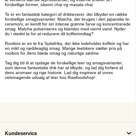
forskellige former, såsom chai og masala chai.
Te er en fantastisk kategori af drikkevarer, der tilbyder en række
forskellige smagsvarianter. Matcha, der bruges i den japanske te-
ceremoni, er kendt for sin intense grønne farve og koncentrerede
smag. Matcha pulveriseres og blandes med varmt vand. Nyder
du i stedet te for at reducere dit koffeinindtag?
Rooibos er en te fra Sydafrika, der ikke indeholder koffein og har
en mild og nøddeagtig smag. Mange teelskere sætter pris på
rooibos for dens bløde smag og naturlige sødme.
Tag dig tid til at opdage de forskellige teer og smagsvarianter,
som denne fantastiske drik har at tilbyde, og lad dig forføre af
dens aromaer og rige historie. Lad dig inspirere af vores
velsmagende udvalg af teer hos Rawfoodshop!
Kundeservice