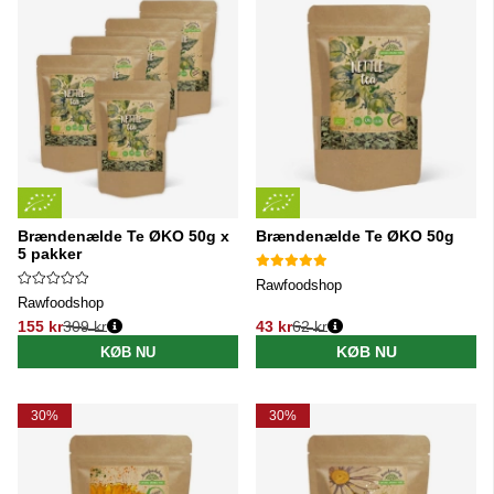
Brændenælde Te ØKO 50g x
Brændenælde Te ØKO 50g
5 pakker
Rawfoodshop
Rawfoodshop
155 kr
309 kr
43 kr
62 kr
Normalpris:
Normalpris:
KØB NU
KØB NU
30%
30%