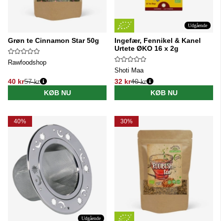
Udgående
Grøn te Cinnamon Star 50g
Ingefær, Fennikel & Kanel
Urtete ØKO 16 x 2g
Rawfoodshop
Shoti Maa
40 kr
57 kr
32 kr
40 kr
Normalpris:
Normalpris:
KØB NU
KØB NU
40%
30%
Udgående