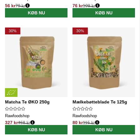
56 kr
79 kr
76 kr
109 kr
Normalpris:
Normalpris:
KØB NU
KØB NU
30%
30%
Matcha Te ØKO 250g
Mælkebøtteblade Te 125g
Rawfoodshop
Rawfoodshop
327 kr
468 kr
80 kr
115 kr
Normalpris:
Normalpris:
KØB NU
KØB NU