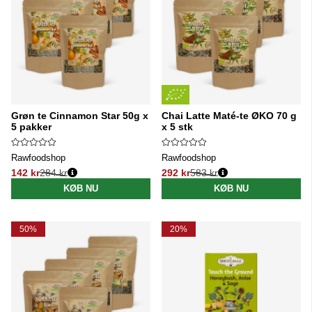
Grøn te Cinnamon Star 50g x
Chai Latte Maté-te ØKO 70 g
5 pakker
x 5 stk
Rawfoodshop
Rawfoodshop
142 kr
284 kr
292 kr
583 kr
Normalpris:
Normalpris:
KØB NU
KØB NU
50%
20%