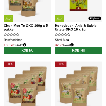
Udgående
Chun Mee Te ØKO 100g x 5
Honeybush, Anis & Salvie
pakker
Urtete ØKO 16 x 2g
Rawfoodshop
Shoti Maa
180 kr
360 kr
32 kr
40 kr
Normalpris:
Normalpris:
KØB NU
KØB NU
50%
50%