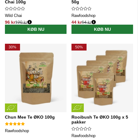
Chai 100g
50g
Wild Chai
Rawfoodshop
96 kr
120 kr
44 kr
64 kr
Normalpris:
Normalpris:
KØB NU
KØB NU
30%
50%
Chun Mee Te ØKO 100g
Rooibush Te ØKO 100g x 5
pakker
Rawfoodshop
Rawfoodshop