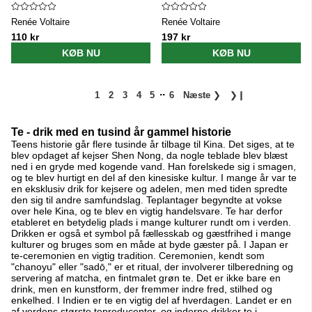
Renée Voltaire
Renée Voltaire
110 kr
197 kr
KØB NU
KØB NU
..
1
2
3
4
5
6
Næste
❯
❯❙
Te - drik med en tusind år gammel historie
Teens historie går flere tusinde år tilbage til Kina. Det siges, at te
blev opdaget af kejser Shen Nong, da nogle teblade blev blæst
ned i en gryde med kogende vand. Han forelskede sig i smagen,
og te blev hurtigt en del af den kinesiske kultur. I mange år var te
en eksklusiv drik for kejsere og adelen, men med tiden spredte
den sig til andre samfundslag. Teplantager begyndte at vokse
over hele Kina, og te blev en vigtig handelsvare. Te har derfor
etableret en betydelig plads i mange kulturer rundt om i verden.
Drikken er også et symbol på fællesskab og gæstfrihed i mange
kulturer og bruges som en måde at byde gæster på. I Japan er
te-ceremonien en vigtig tradition. Ceremonien, kendt som
"chanoyu" eller "sadō," er et ritual, der involverer tilberedning og
servering af matcha, en fintmalet grøn te. Det er ikke bare en
drink, men en kunstform, der fremmer indre fred, stilhed og
enkelhed. I Indien er te en vigtig del af hverdagen. Landet er en
af ​​verdens største teproducenter, og inderne drikker te i