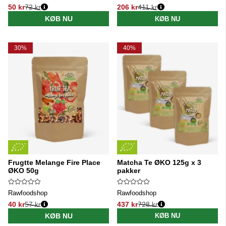
50 kr
72 kr
206 kr
411 kr
Normalpris:
Normalpris:
KØB NU
KØB NU
30%
40%
Frugtte Melange Fire Place
Matcha Te ØKO 125g x 3
ØKO 50g
pakker
Rawfoodshop
Rawfoodshop
40 kr
57 kr
437 kr
728 kr
Normalpris:
Normalpris:
KØB NU
KØB NU