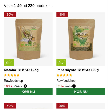
Viser
1-40
ud
220
produkter
Produkter
30%
30%
Matcha Te ØKO 125g
Pebermynte Te ØKO 100g
Rawfoodshop
Rawfoodshop
169 kr
241 kr
53 kr
75 kr
Normalpris:
Normalpris:
KØB NU
KØB NU
50%
30%