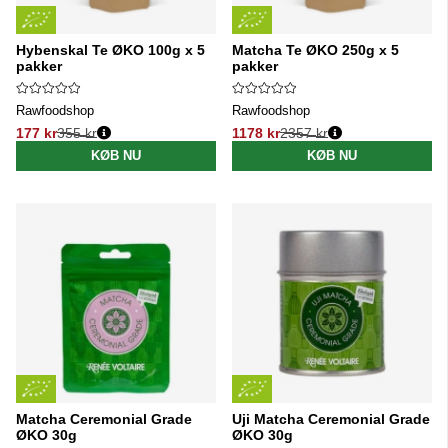
Hybenskal Te ØKO 100g x 5
Matcha Te ØKO 250g x 5
pakker
pakker
Rawfoodshop
Rawfoodshop
177 kr
355 kr
1178 kr
2357 kr
Normalpris:
Normalpris:
KØB NU
KØB NU
Matcha Ceremonial Grade
Uji Matcha Ceremonial Grade
ØKO 30g
ØKO 30g