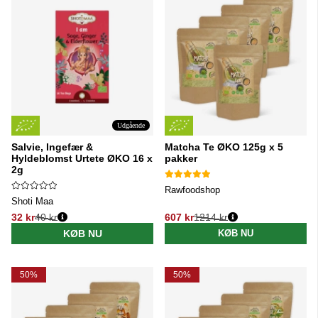
Udgående
Salvie, Ingefær &
Matcha Te ØKO 125g x 5
Hyldeblomst Urtete ØKO 16 x
pakker
2g
Rawfoodshop
Shoti Maa
32 kr
40 kr
607 kr
1214 kr
Normalpris:
Normalpris:
KØB NU
KØB NU
50%
50%