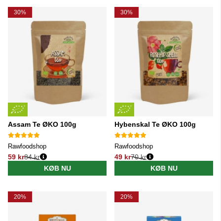
30%
30%
Assam Te ØKO 100g
Hybenskal Te ØKO 100g
Rawfoodshop
Rawfoodshop
59 kr
84 kr
49 kr
70 kr
Normalpris:
Normalpris:
KØB NU
KØB NU
20%
20%