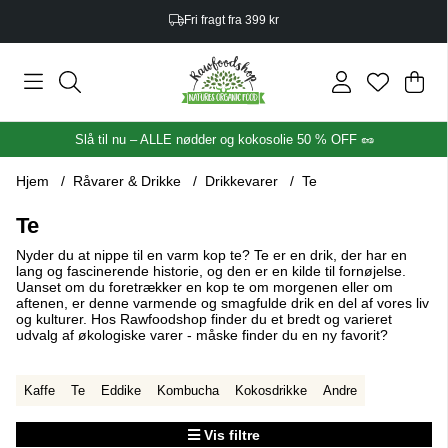
Hurtig levering – 1–3 hverdage
Ind
Anta
.
Slå til nu – ALLE nødder og kokosolie 50 % OFF 🥜
Hjem
Råvarer & Drikke
Drikkevarer
Te
Te
Nyder du at nippe til en varm kop te? Te er en drik, der har en
lang og fascinerende historie, og den er en kilde til fornøjelse.
Uanset om du foretrækker en kop te om morgenen eller om
aftenen, er denne varmende og smagfulde drik en del af vores liv
og kulturer. Hos Rawfoodshop finder du et bredt og varieret
udvalg af økologiske varer - måske finder du en ny favorit?
Kaffe
Te
Eddike
Kombucha
Kokosdrikke
Andre
Vis filtre