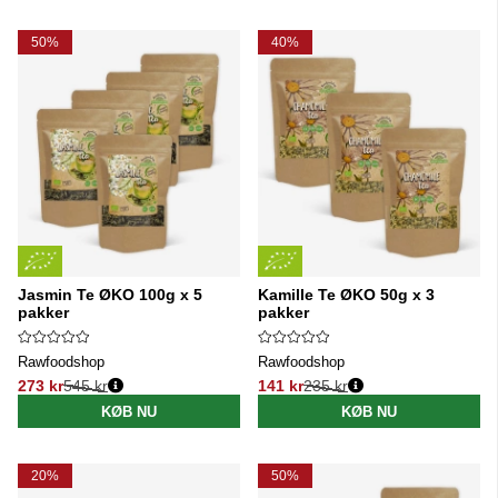
50%
40%
Jasmin Te ØKO 100g x 5
Kamille Te ØKO 50g x 3
pakker
pakker
Rawfoodshop
Rawfoodshop
273 kr
545 kr
141 kr
235 kr
Normalpris:
Normalpris:
KØB NU
KØB NU
20%
50%