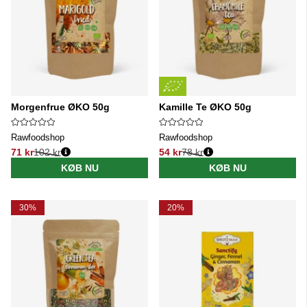
Morgenfrue ØKO 50g
Kamille Te ØKO 50g
Rawfoodshop
Rawfoodshop
71 kr
102 kr
54 kr
78 kr
Normalpris:
Normalpris:
KØB NU
KØB NU
30%
20%