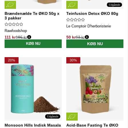
Udgående
Brændenælde Te ØKO 50g x
Teinfusion Detox ØKO 80g
3 pakker
Le Comptoir D'herboristerie
Rawfoodshop
111 kr
186 kr
50 kr
63 kr
Normalpris:
Normalpris:
KØB NU
KØB NU
20%
30%
Udgående
Monsoon Hills Indisk Masala
Acid-Base Fasting Te ØKO