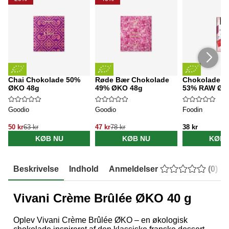
Chai Chokolade 50%
Røde Bær Chokolade
Chokolade J
ØKO 48g
49% ØKO 48g
53% RAW ØK
Goodio
Goodio
Foodin
50 kr
63 kr
47 kr
78 kr
38 kr
KØB NU
KØB NU
KØB 
Beskrivelse
Indhold
Anmeldelser
(
0
)
Vivani Crème Brûlée ØKO 40 g
Oplev Vivani Crème Brûlée ØKO – en økologisk