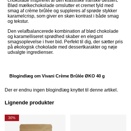
chokolade inspireret af den klassiske franske dessert.
Blød mælkechokolade omslutter et cremet fyld med
smag af crème brûlée og suppleres af sprøde stykker
karamelcrisp, som giver en skøn kontrast i både smag
og tekstur.
Den velafbalancerede kombination af blød chokolade
og karamelliseret sprødhed skaber en elegant
smagsoplevelse i hver bid. Perfekt til dig, der sætter pris
på økologisk chokolade med dessertkarakter og nøje
udvalgte ingredienser.
Blogindlæg om Vivani Crème Brûlée ØKO 40 g
Der er endnu ingen blogindlæg knyttet til denne artikel.
Lignende produkter
30%