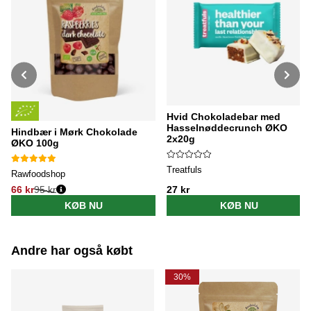
Hvid Chokoladebar med
Hasselnøddecrunch ØKO
Hindbær i Mørk Chokolade
2x20g
ØKO 100g
Treatfuls
Rawfoodshop
66 kr
95 kr
27 kr
Normalpris:
KØB NU
KØB NU
Andre har også købt
30%