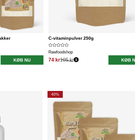
akker
C-vitaminpulver 250g
Rawfoodshop
74 kr
105 kr
KØB NU
KØB NU
40%