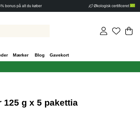
5% bonus på alt du køber
Økologisk certificeret
In
An
.
eder
Mærker
Blog
Gavekort
 125 g x 5 pakettia
af 5 Antal vurderinger 0