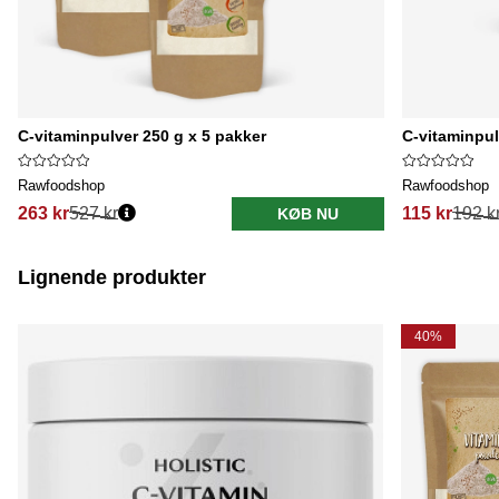
C-vitaminpulver 250 g x 5 pakker
C-vitaminpul
Rawfoodshop
Rawfoodshop
263 kr
527 kr
115 kr
192 k
KØB NU
Lignende produkter
40%