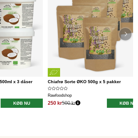
500ml x 3 dåser
Chiafrø Sorte ØKO 500g x 5 pakker
Rawfoodshop
250 kr
500 kr
KØB NU
KØB NU