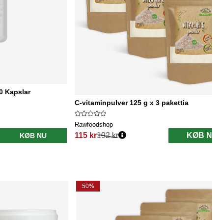
90 Kapslar
C-vitaminpulver 125 g x 3 pakettia
Rawfoodshop
115 kr
192 kr
KØB NU
KØB NU
Normalpris:
50%