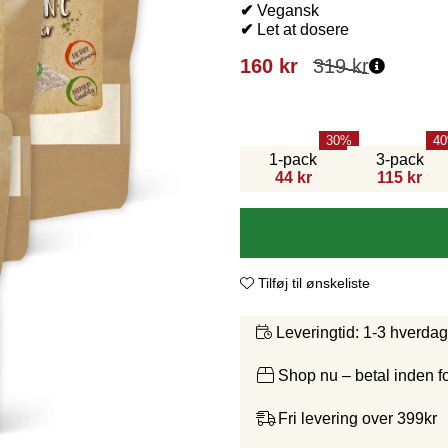
✔
Vegansk
✔
Let at dosere
160
kr
319
kr
30
40
1-pack
3-pack
44 kr
115 kr
Tilføj til ønskeliste
1-3 hverda
Leveringtid:
Shop nu – betal inden 
Fri levering over 399kr