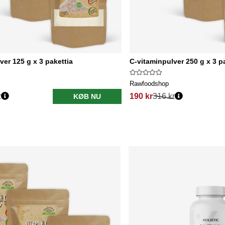
ver 125 g x 3 pakettia
C-vitaminpulver 250 g x 3 p
Rawfoodshop
r
190 kr
316 kr
KØB NU