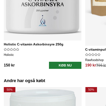
Holistic C-vitamin Askorbinsyre 250g
C-vitaminpul
Holistic
Rawfoodshop
150 kr
190 kr
316 k
KØB NU
Normalpris:
Andre har også købt
50%
50%