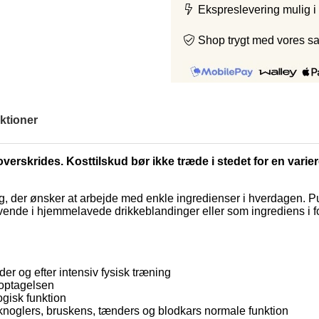
Ekspreslevering mulig i
Shop trygt med vores s
ktioner
overskrides. Kosttilskud bør ikke træde i stedet for en varie
ig, der ønsker at arbejde med enkle ingredienser i hverdagen. Pul
ende i hjemmelavede drikkeblandinger eller som ingrediens i for
r og efter intensiv fysisk træning
noptagelsen
gisk funktion
 knoglers, bruskens, tænders og blodkars normale funktion