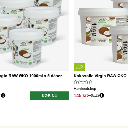
irgin RAW ØKO 1000ml x 5 dåser
Kokosolie Virgin RAW ØKO 
Rawfoodshop
r
145 kr
289 kr
KØB NU