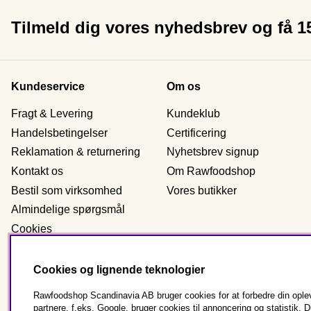
Tilmeld dig vores nyhedsbrev og få 
Kundeservice
Om os
Fragt & Levering
Kundeklub
Handelsbetingelser
Certificering
Reklamation & returnering
Nyhetsbrev signup
Kontakt os
Om Rawfoodshop
Bestil som virksomhed
Vores butikker
Almindelige spørgsmål
Cookies
Personlig data
Cookies og lignende teknologier
Rawfoodshop Scandinavia AB bruger cookies for at forbedre din oplev
Danmark
partnere, f.eks. Google, bruger cookies til annoncering og statisti