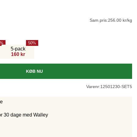
Sam.pris:
256.00 kr/kg
50
5-pack
160 kr
KØB NU
Varenr:
12501230-SET5
ge
for 30 dage med Walley