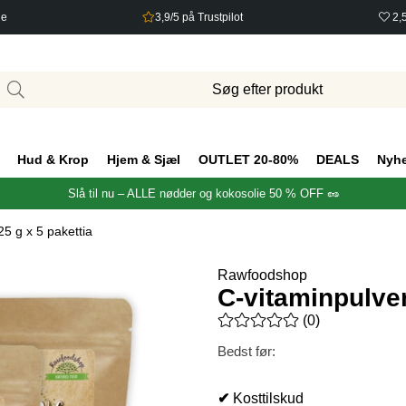
ge
3,9/5 på Trustpilot
2,
Hud & Krop
Hjem & Sjæl
OUTLET 20-80%
DEALS
Nyh
Slå til nu – ALLE nødder og kokosolie 50 % OFF 🥜
25 g x 5 pakettia
Rawfoodshop
C-vitaminpulver
Gennemsnitlig vurdering 0 ud 
(
0
)
Bedst før:
✔
Kosttilskud