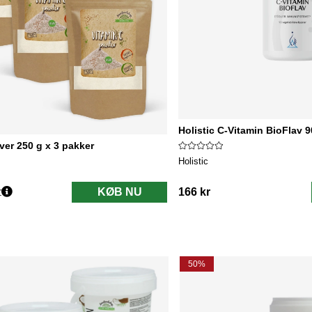
Holistic C-Vitamin BioFlav 
ver 250 g x 3 pakker
Holistic
r
KØB NU
166 kr
50%