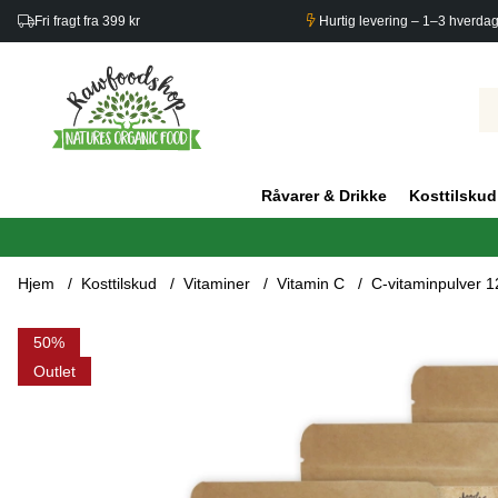
Fri fragt fra 399 kr
Hurtig levering – 1–3 hverda
Råvarer & Drikke
Kosttilskud
Hjem
Kosttilskud
Vitaminer
Vitamin C
C-vitaminpulver 1
Produktbilleder C-vitaminpulver 125 g x 5 pakettia
50
Outlet