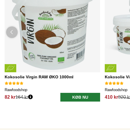
Kokosolie Virgin RAW ØKO 1000ml
Kokosolie V
Rawfoodshop
Rawfoodshop
82 kr
164 kr
410 kr
820 k
KØB NU