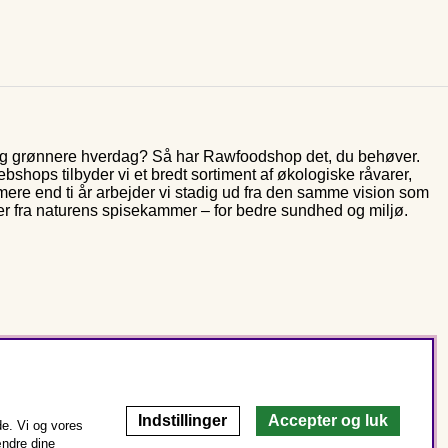
 og grønnere hverdag? Så har Rawfoodshop det, du behøver.
shops tilbyder vi et bredt sortiment af økologiske råvarer,
 mere end ti år arbejder vi stadig ud fra den samme vision som
er fra naturens spisekammer – for bedre sundhed og miljø.
Indstillinger
Accepter og luk
e. Vi og vores
ændre dine