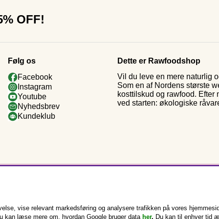
15% OFF!
Følg os
Dette er Rawfoodshop
Vil du leve en mere naturlig
Facebook
Som en af Nordens største web
Instagram
kosttilskud og rawfood. Efter
Youtube
ved starten: økologiske råvar
Nyhedsbrev
Kundeklub
else, vise relevant markedsføring og analysere trafikken på vores hjemmesid
k. Du kan læse mere om, hvordan Google bruger data
her
.
Du kan til enhver tid 