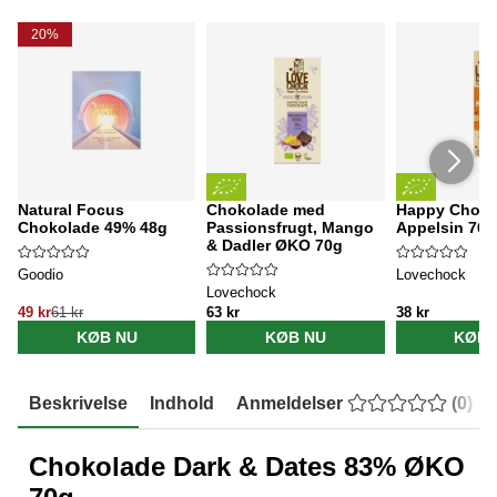
20%
Natural Focus
Chokolade med
Happy Choko
Chokolade 49% 48g
Passionsfrugt, Mango
Appelsin 76
& Dadler ØKO 70g
Goodio
Lovechock
Lovechock
49 kr
61 kr
63 kr
38 kr
KØB NU
KØB NU
KØB 
Beskrivelse
Indhold
Anmeldelser
(
0
)
Chokolade Dark & Dates 83% ØKO