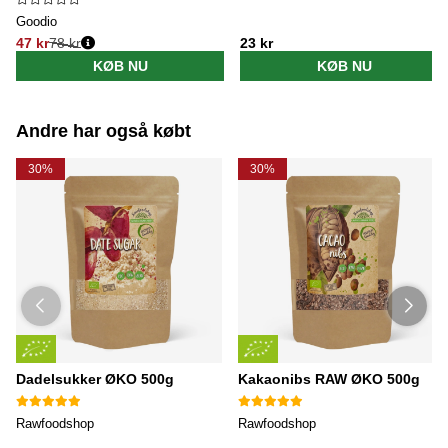
Goodio
47 kr
78 kr
23 kr
Normalpris:
KØB NU
KØB NU
Andre har også købt
30%
30%
Dadelsukker ØKO 500g
Kakaonibs RAW ØKO 500g
Rawfoodshop
Rawfoodshop