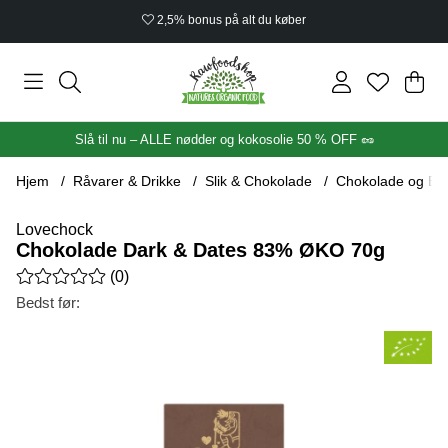
2,5% bonus på alt du køber
Ind
Anta
.
Slå til nu – ALLE nødder og kokosolie 50 % OFF 🥜
Hjem
Råvarer & Drikke
Slik & Chokolade
Chokolade og Ba
Lovechock
Chokolade Dark & Dates 83% ØKO 70g
Gennemsnitlig vurdering 0 ud af 5 Antal vurderinger 0
(
0
)
Bedst før:
Produktbilleder Chokolade Dark & Dates 83% ØKO 70g