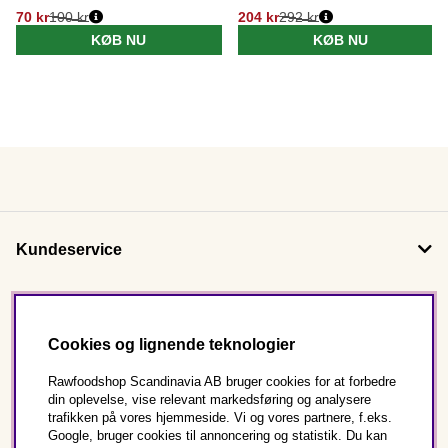
70 kr
100 kr
204 kr
292 kr
KØB NU
KØB NU
Kundeservice
Om os
Cookies og lignende teknologier
Følg os
Rawfoodshop Scandinavia AB bruger cookies for at forbedre
din oplevelse, vise relevant markedsføring og analysere
trafikken på vores hjemmeside. Vi og vores partnere, f.eks.
Dette er Rawfoodshop
Google, bruger cookies til annoncering og statistik. Du kan