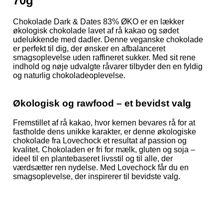
70g
Chokolade Dark & Dates 83% ØKO er en lækker
økologisk chokolade lavet af rå kakao og sødet
udelukkende med dadler. Denne veganske chokolade
er perfekt til dig, der ønsker en afbalanceret
smagsoplevelse uden raffineret sukker. Med sit rene
indhold og nøje udvalgte råvarer tilbyder den en fyldig
og naturlig chokoladeoplevelse.
Økologisk og rawfood – et bevidst valg
Fremstillet af rå kakao, hvor kernen bevares rå for at
fastholde dens unikke karakter, er denne økologiske
chokolade fra Lovechock et resultat af passion og
kvalitet. Chokoladen er fri for mælk, gluten og soja –
ideel til en plantebaseret livsstil og til alle, der
værdsætter ren nydelse. Med Lovechock får du en
smagsoplevelse, der inspirerer til bevidste valg.