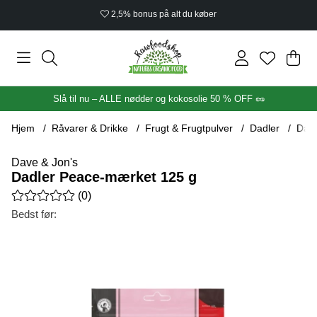
2,5% bonus på alt du køber
Ind
Anta
.
Slå til nu – ALLE nødder og kokosolie 50 % OFF 🥜
Hjem
Råvarer & Drikke
Frugt & Frugtpulver
Dadler
Dadl
Dave & Jon's
Dadler Peace-mærket 125 g
Gennemsnitlig vurdering 0 ud af 5 Antal vurderinger 0
(
0
)
Bedst før:
Produktbilleder Dadler Peace-mærket 125 g