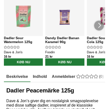
Dadler Sour
Dandy Dadler Banan
Dadler Sour 
Watermelon 125g
Karamel 90g
Cola 125g
Dave & Jon's
Foodin
Dave & Jon's
16 kr
21 kr
16 kr
KØB NU
KØB NU
KØB 
Beskrivelse
Indhold
Anmeldelser
(
0
)
Dadler Peacemärke 125g
Dave & Jon’s giver dig en nostalgisk smagsoplevelse
med disse saftige dadler, inspireret af de klassiske