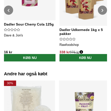
Dadler Sour Cherry Cola 125g
Dadler Udkernede 1kg x 5
pakker
Dave & Jon's
Rawfoodshop
16 kr
338 kr
676 kr
Normalpris:
KØB NU
KØB NU
Andre har også købt
30%