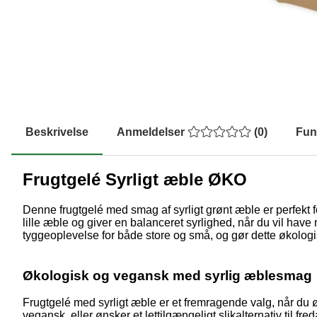
Beskrivelse
Anmeldelser
(
0
)
Fun
Frugtgelé Syrligt æble ØKO
Denne frugtgelé med smag af syrligt grønt æble er perfekt f
lille æble og giver en balanceret syrlighed, når du vil have 
tyggeoplevelse for både store og små, og gør dette økologisk
Økologisk og vegansk med syrlig æblesmag
Frugtgelé med syrligt æble er et fremragende valg, når du øn
vegansk, eller ønsker et lettilgængeligt slikalternativ til 