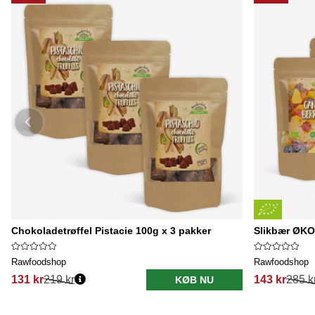
Chokoladetrøffel Pistacie 100g x 3 pakker
Slikbær ØKO
Rawfoodshop
Rawfoodshop
131 kr
219 kr
143 kr
285 k
KØB NU