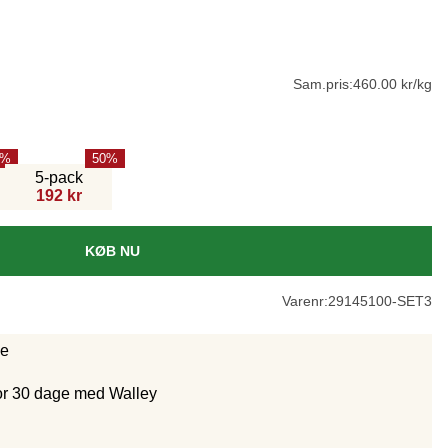
Sam.pris:
460.00 kr/kg
50
5-pack
192 kr
KØB NU
Varenr:
29145100-SET3
ge
for 30 dage med Walley