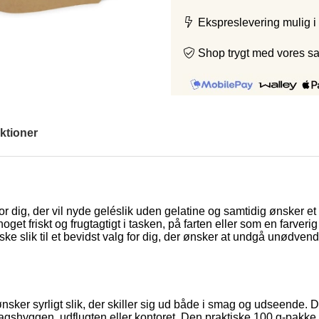
Ekspreslevering mulig i
Shop trygt med vores s
ktioner
or dig, der vil nyde geléslik uden gelatine og samtidig ønsker et
noget friskt og frugtagtigt i tasken, på farten eller som en farve
e slik til et bevidst valg for dig, der ønsker at undgå unødvendi
sker syrligt slik, der skiller sig ud både i smag og udseende. Da 
fredagshyggen, udflugten eller kontoret. Den praktiske 100 g-pak