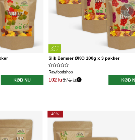
kker
Slik Bamser ØKO 100g x 3 pakker
Rawfoodshop
102 kr
171 kr
KØB NU
KØB NU
40%