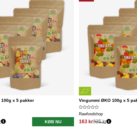
 100g x 5 pakker
Vingummi ØKO 100g x 5 pa
Rawfoodshop
r
163 kr
325 kr
KØB NU