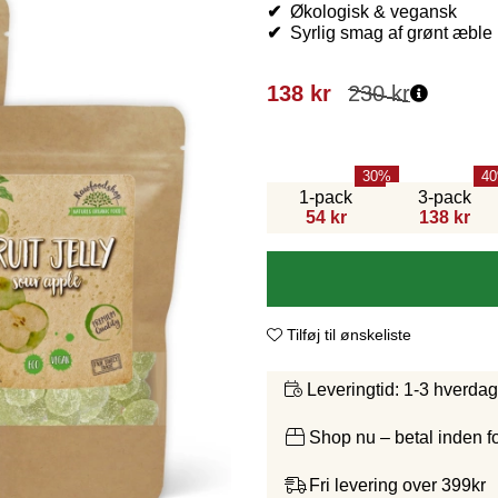
✔
Økologisk & vegansk
✔
Syrlig smag af grønt æble
138
kr
230
kr
30
40
1-pack
3-pack
54 kr
138 kr
Tilføj til ønskeliste
1-3 hverda
Leveringtid:
Shop nu – betal inden 
Fri levering over 399kr