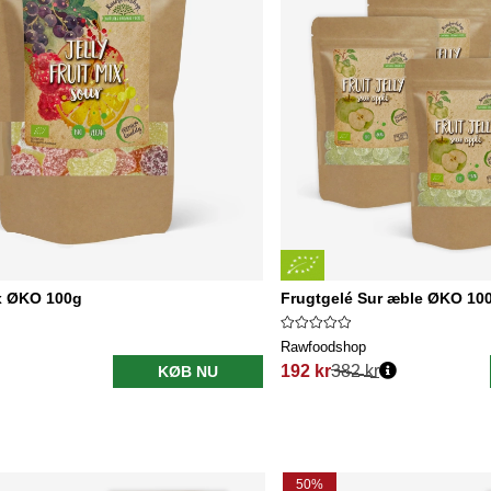
ix ØKO 100g
Frugtgelé Sur æble ØKO 100
Rawfoodshop
192 kr
382 kr
KØB NU
Normalpris:
50%