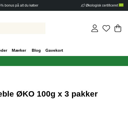
5% bonus på alt du køber
Økologisk certificeret
In
An
.
eder
Mærker
Blog
Gavekort
æble ØKO 100g x 3 pakker
af 5 Antal vurderinger 0