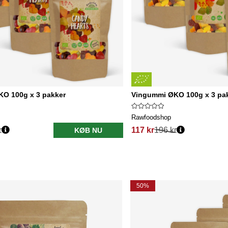
ØKO 100g x 3 pakker
Vingummi ØKO 100g x 3 pa
Rawfoodshop
r
117 kr
196 kr
KØB NU
50%