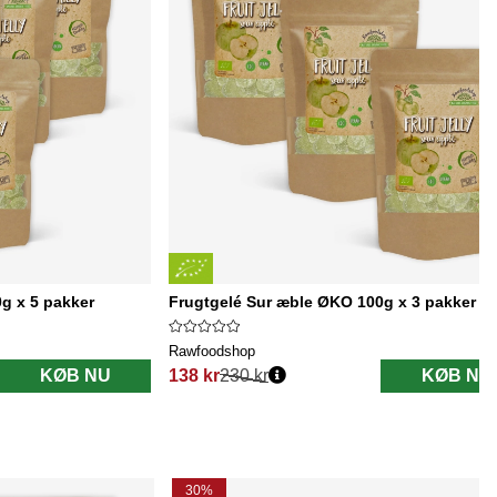
g x 5 pakker
Frugtgelé Sur æble ØKO 100g x 3 pakker
Rawfoodshop
KØB NU
138 kr
230 kr
KØB NU
Normalpris:
30%