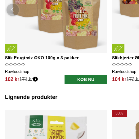
Slik Frugtmix ØKO 100g x 3 pakker
Slikhjerter 
Rawfoodshop
Rawfoodshop
102 kr
171 kr
104 kr
173 k
KØB NU
Lignende produkter
30%