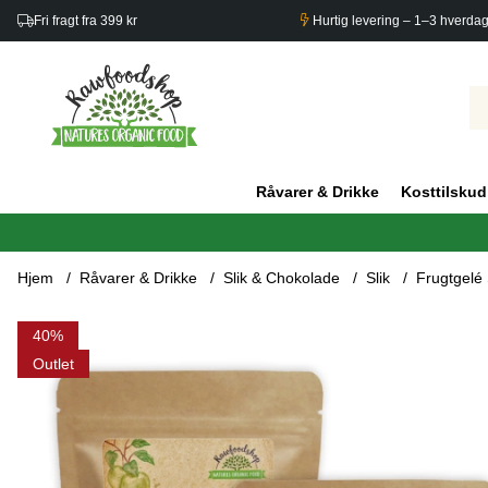
Fri fragt fra 399 kr
Hurtig levering – 1–3 hverda
Råvarer & Drikke
Kosttilskud
Hjem
Råvarer & Drikke
Slik & Chokolade
Slik
Frugtgelé
Produktbilleder Frugtgelé Sur æble ØKO 100g x 3 pakker
40
Outlet