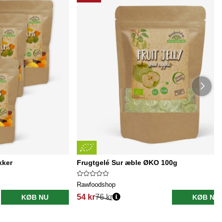
kker
Frugtgelé Sur æble ØKO 100g
Rawfoodshop
54 kr
76 kr
KØB NU
KØB NU