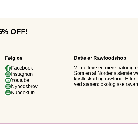
15% OFF!
Følg os
Dette er Rawfoodshop
Vil du leve en mere naturlig
Facebook
Som en af Nordens største web
Instagram
kosttilskud og rawfood. Efter
Youtube
ved starten: økologiske råvar
Nyhedsbrev
Kundeklub