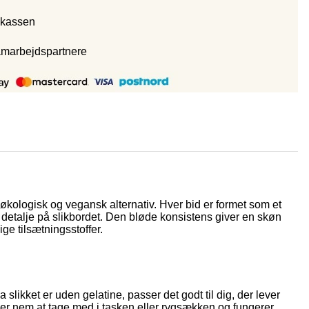
 kassen
amarbejdspartnere
 økologisk og vegansk alternativ. Hver bid er formet som et
rig detalje på slikbordet. Den bløde konsistens giver en skøn
ge tilsætningsstoffer.
slikket er uden gelatine, passer det godt til dig, der lever
ke er nem at tage med i tasken eller rygsækken og fungerer