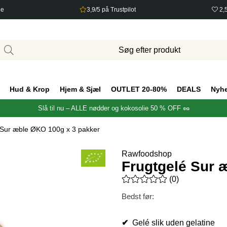
ge
3,9/5 på Trustpilot
2,
Hud & Krop
Hjem & Sjæl
OUTLET 20-80%
DEALS
Nyh
Slå til nu – ALLE nødder og kokosolie 50 % OFF 🥜
 Sur æble ØKO 100g x 3 pakker
Rawfoodshop
Frugtgelé Sur 
Gennemsnitlig vurdering 0 ud 
(
0
)
Bedst før:
✔
Gelé slik uden gelatine