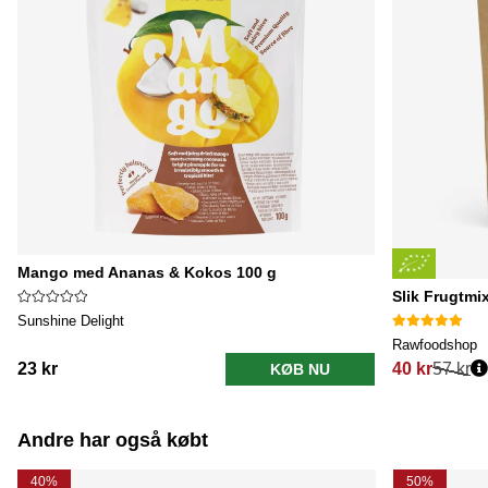
Mango med Ananas & Kokos 100 g
Slik Frugtm
Sunshine Delight
Rawfoodshop
23 kr
40 kr
57 kr
KØB NU
Normalpris:
Andre har også købt
40%
50%