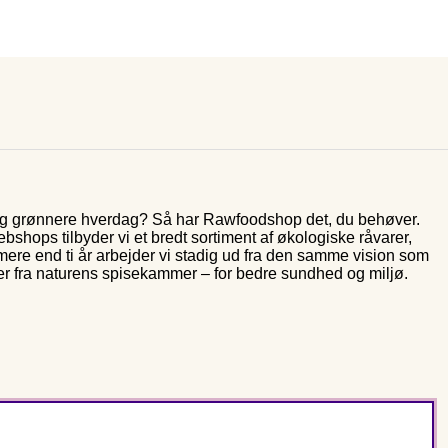
 og grønnere hverdag? Så har Rawfoodshop det, du behøver.
shops tilbyder vi et bredt sortiment af økologiske råvarer,
 mere end ti år arbejder vi stadig ud fra den samme vision som
er fra naturens spisekammer – for bedre sundhed og miljø.