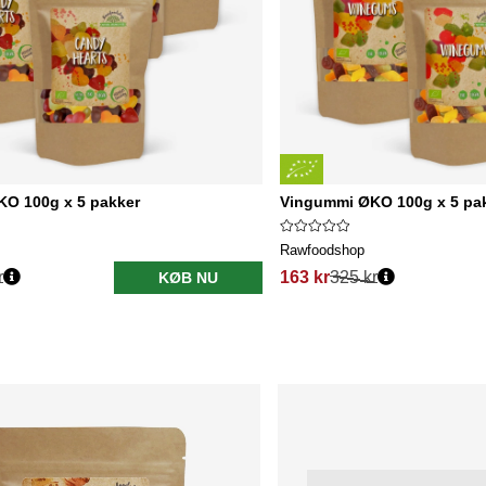
ØKO 100g x 5 pakker
Vingummi ØKO 100g x 5 pa
Rawfoodshop
r
163 kr
325 kr
KØB NU