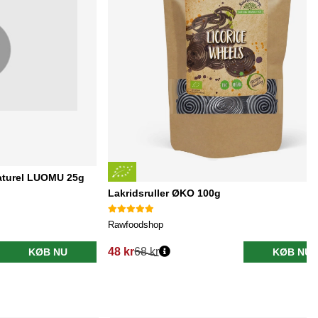
 Naturel LUOMU 25g
Lakridsruller ØKO 100g
Rawfoodshop
48 kr
68 kr
KØB NU
KØB NU
Normalpris: