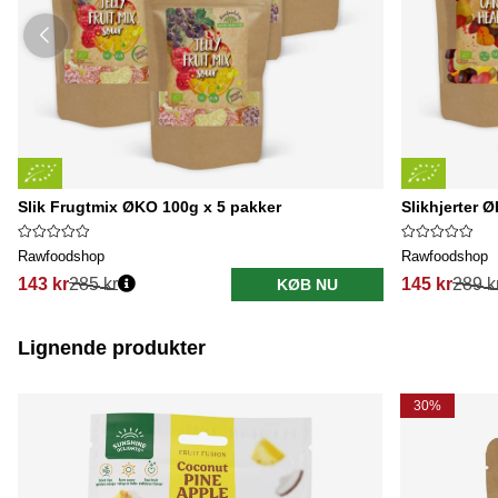
Slik Frugtmix ØKO 100g x 5 pakker
Slikhjerter 
Rawfoodshop
Rawfoodshop
143 kr
285 kr
145 kr
289 k
KØB NU
Lignende produkter
30%