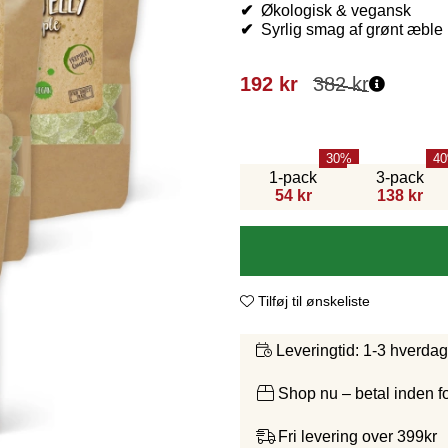
✔
Økologisk & vegansk
✔
Syrlig smag af grønt æble
192
kr
382
kr
30
40
1-pack
3-pack
54 kr
138 kr
Tilføj til ønskeliste
1-3 hverda
Leveringtid:
Shop nu – betal inden 
Fri levering over 399kr