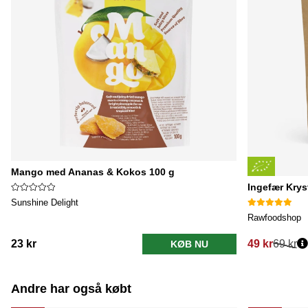
Mango med Ananas & Kokos 100 g
Ingefær Krys
Sunshine Delight
Rawfoodshop
23 kr
49 kr
69 kr
KØB NU
Normalpris:
Andre har også købt