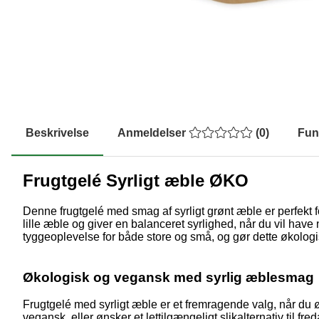
Beskrivelse
Anmeldelser
(
0
)
Fun
Frugtgelé Syrligt æble ØKO
Denne frugtgelé med smag af syrligt grønt æble er perfekt f
lille æble og giver en balanceret syrlighed, når du vil have 
tyggeoplevelse for både store og små, og gør dette økologisk
Økologisk og vegansk med syrlig æblesmag
Frugtgelé med syrligt æble er et fremragende valg, når du øn
vegansk, eller ønsker et lettilgængeligt slikalternativ til 