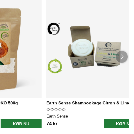
ØKO 500g
Earth Sense Shampookage Citron & Lime 
Earth Sense
74 kr
KØB NU
KØB NU