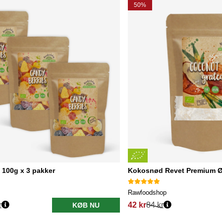
50%
 100g x 3 pakker
Kokosnød Revet Premium 
Rawfoodshop
r
42 kr
84 kr
KØB NU