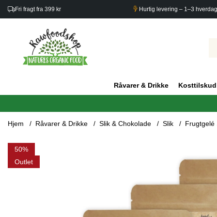
Fri fragt fra 399 kr
Hurtig levering – 1–3 hverda
Råvarer & Drikke
Kosttilskud
Hjem
Råvarer & Drikke
Slik & Chokolade
Slik
Frugtgelé
Produktbilleder Frugtgelé Sur æble ØKO 100g x 5 pakker
50
Outlet