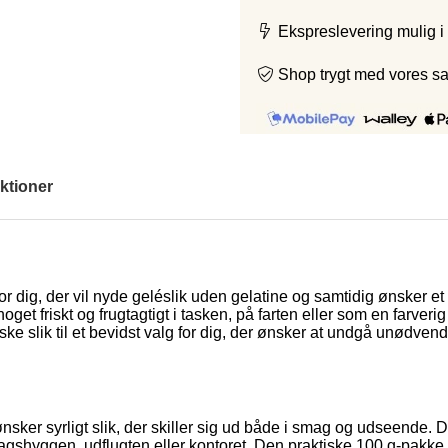
Ekspreslevering mulig i
Shop trygt med vores s
ktioner
or dig, der vil nyde geléslik uden gelatine og samtidig ønsker et
noget friskt og frugtagtigt i tasken, på farten eller som en farve
e slik til et bevidst valg for dig, der ønsker at undgå unødvendi
sker syrligt slik, der skiller sig ud både i smag og udseende. Da 
fredagshyggen, udflugten eller kontoret. Den praktiske 100 g-pak