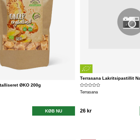
Terrasana Lakritsipastillit
talliseret ØKO 200g
Terrasana
26 kr
KØB NU