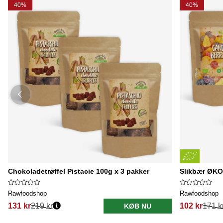
40%
40%
Chokoladetrøffel Pistacie 100g x 3 pakker
Slikbær ØKO
Rawfoodshop
Rawfoodshop
131 kr
219 kr
102 kr
171 k
KØB NU