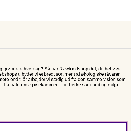
 og grønnere hverdag? Så har Rawfoodshop det, du behøver.
shops tilbyder vi et bredt sortiment af økologiske råvarer,
 mere end ti år arbejder vi stadig ud fra den samme vision som
er fra naturens spisekammer – for bedre sundhed og miljø.