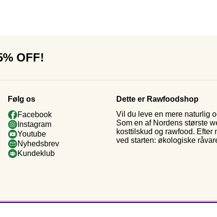
15% OFF!
Følg os
Dette er Rawfoodshop
Vil du leve en mere naturlig
Facebook
Som en af Nordens største web
Instagram
kosttilskud og rawfood. Efter
Youtube
ved starten: økologiske råvar
Nyhedsbrev
Kundeklub