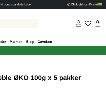
5% bonus på alt du køber
Økologisk certificeret
In
An
.
eder
Mærker
Blog
Gavekort
æble ØKO 100g x 5 pakker
af 5 Antal vurderinger 0