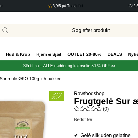
ge
3,9/5 på Trustpilot
2,
Hud & Krop
Hjem & Sjæl
OUTLET 20-80%
DEALS
Nyh
Slå til nu – ALLE nødder og kokosolie 50 % OFF 🥜
 Sur æble ØKO 100g x 5 pakker
Rawfoodshop
Frugtgelé Sur 
Gennemsnitlig vurdering 0 ud 
(
0
)
Bedst før:
✔
Gelé slik uden gelatine