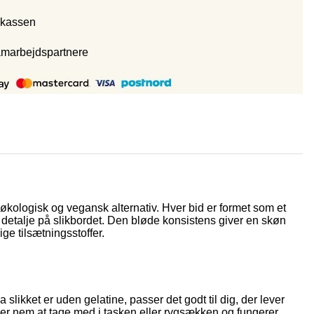
 kassen
amarbejdspartnere
 økologisk og vegansk alternativ. Hver bid er formet som et
rig detalje på slikbordet. Den bløde konsistens giver en skøn
ge tilsætningsstoffer.
slikket er uden gelatine, passer det godt til dig, der lever
ke er nem at tage med i tasken eller rygsækken og fungerer