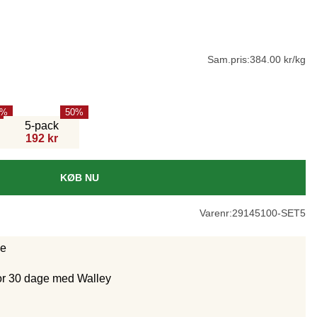
Sam.pris:
384.00 kr/kg
50
5-pack
192 kr
KØB NU
Varenr:
29145100-SET5
ge
for 30 dage med Walley