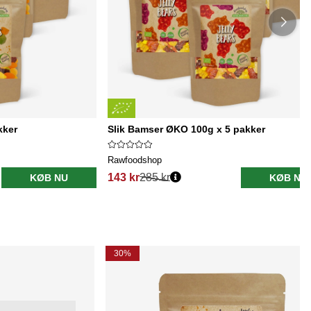
kker
Slik Bamser ØKO 100g x 5 pakker
Rawfoodshop
143 kr
285 kr
KØB NU
KØB NU
30%