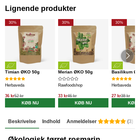
Lignende produkter
30%
30%
30%
Timian ØKO 50g
Merian ØKO 50g
Basilikum Ø
Herbaveda
Rawfoodshop
Herbaveda
36 kr
52 kr
33 kr
46 kr
27 kr
38 kr
KØB NU
KØB NU
KØB 
Beskrivelse
Indhold
Anmeldelser
(
3
)
Økologisk tørret rosmarin