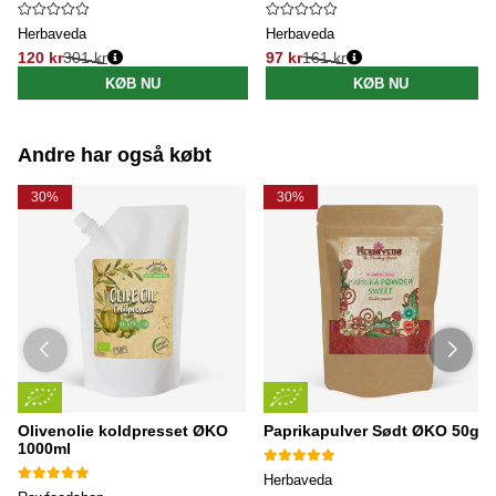
Herbaveda
Herbaveda
120 kr
301 kr
97 kr
161 kr
Normalpris:
Normalpris:
KØB NU
KØB NU
Andre har også købt
30%
30%
Olivenolie koldpresset ØKO
Paprikapulver Sødt ØKO 50g
1000ml
Herbaveda