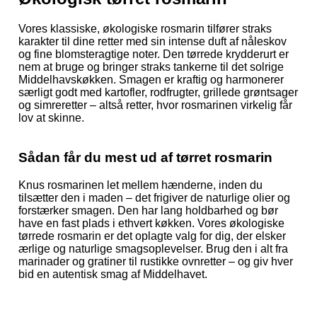
Vores klassiske, økologiske rosmarin tilfører straks
karakter til dine retter med sin intense duft af nåleskov
og fine blomsteragtige noter. Den tørrede krydderurt er
nem at bruge og bringer straks tankerne til det solrige
Middelhavskøkken. Smagen er kraftig og harmonerer
særligt godt med kartofler, rodfrugter, grillede grøntsager
og simreretter – altså retter, hvor rosmarinen virkelig får
lov at skinne.
Sådan får du mest ud af tørret rosmarin
Knus rosmarinen let mellem hænderne, inden du
tilsætter den i maden – det frigiver de naturlige olier og
forstærker smagen. Den har lang holdbarhed og bør
have en fast plads i ethvert køkken. Vores økologiske
tørrede rosmarin er det oplagte valg for dig, der elsker
ærlige og naturlige smagsoplevelser. Brug den i alt fra
marinader og gratiner til rustikke ovnretter – og giv hver
bid en autentisk smag af Middelhavet.