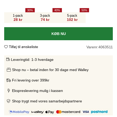
30
40
50
1-pack
3-pack
5-pack
28 kr
74 kr
102 kr
KØB NU
Tilføj til ønskeliste
Varenr:
4063511
Leveringtid:
1-3 hverdage
Shop nu – betal inden for 30 dage med Walley
Fri levering over 399kr
Ekspreslevering mulig i kassen
Shop trygt med vores samarbejdspartnere