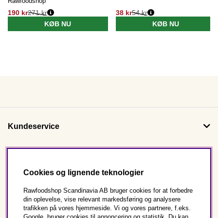
Rawfoodshop
190 kr
271 kr
38 kr
54 kr
KØB NU
KØB NU
Kundeservice
Om os
Cookies og lignende teknologier
Følg os
Rawfoodshop Scandinavia AB bruger cookies for at forbedre
din oplevelse, vise relevant markedsføring og analysere
trafikken på vores hjemmeside. Vi og vores partnere, f.eks.
Dette er Rawfoodshop
Google, bruger cookies til annoncering og statistik. Du kan