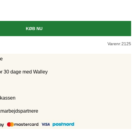
KØB NU
Varenr:
2125
ge
for 30 dage med Walley
 kassen
amarbejdspartnere