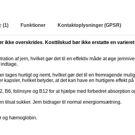
(
1
)
Funktioner
Kontaktoplysninger (GPSR)
r ikke overskrides. Kosttilskud bør ikke erstatte en varieret
tion af jern, hvilket gør det til en effektiv måde at øge jernniv
 indtage.
an tages hurtigt og nemt, hvilket gør det til en fremragende muligh
r kapsler, hvilket betyder, at det kan have en hurtigere effekt p
6, folinsyre og B12 for at hjælpe med forbedret absorption og 
en tilsat sukker. Jern bidrager til normal energiomsætning.
er og hæmoglobin.