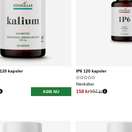
 120 kapsler
IP6 120 kapsler
Närokällan
158 kr
197 kr
KØB NU