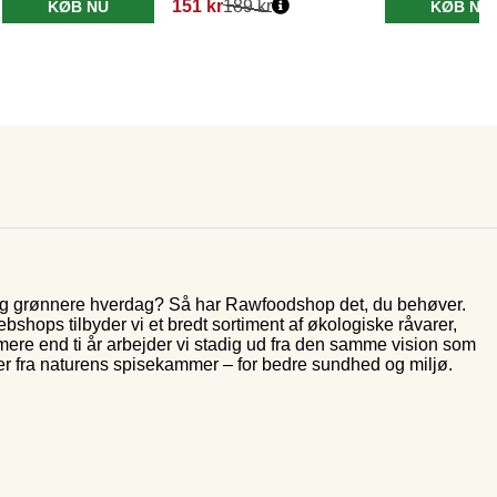
151 kr
189 kr
KØB NU
KØB NU
 og grønnere hverdag? Så har Rawfoodshop det, du behøver.
shops tilbyder vi et bredt sortiment af økologiske råvarer,
 mere end ti år arbejder vi stadig ud fra den samme vision som
er fra naturens spisekammer – for bedre sundhed og miljø.