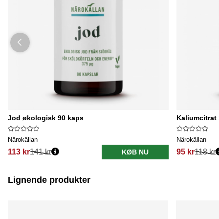
Jod økologisk 90 kaps
Kaliumcitrat
Närokällan
Närokällan
113 kr
141 kr
95 kr
118 kr
KØB NU
Lignende produkter