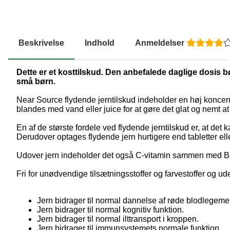
Beskrivelse
Indhold
Anmeldelser
Dette er et kosttilskud. Den anbefalede daglige dosis bø
små børn.
Near Source flydende jerntilskud indeholder en høj koncentra
blandes med vand eller juice for at gøre det glat og nemt at
En af de største fordele ved flydende jerntilskud er, at det k
Derudover optages flydende jern hurtigere end tabletter elle
Udover jern indeholder det også C-vitamin sammen med B2, B
Fri for unødvendige tilsætningsstoffer og farvestoffer og ud
Jern bidrager til normal dannelse af røde blodlegem
Jern bidrager til normal kognitiv funktion.
Jern bidrager til normal ilttransport i kroppen.
Jern bidrager til immunsystemets normale funktion.