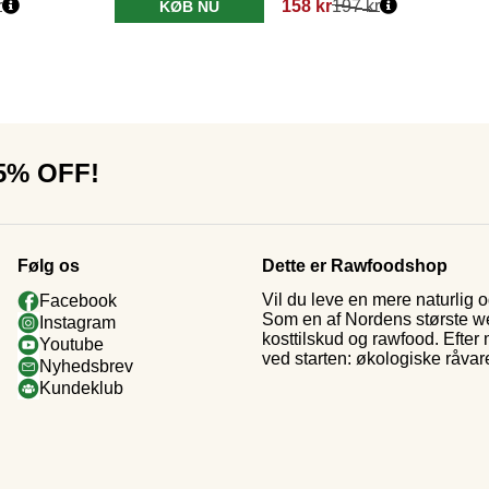
r
158 kr
197 kr
KØB NU
15% OFF!
Følg os
Dette er Rawfoodshop
Vil du leve en mere naturlig
Facebook
Som en af Nordens største web
Instagram
kosttilskud og rawfood. Efter
Youtube
ved starten: økologiske råvar
Nyhedsbrev
Kundeklub