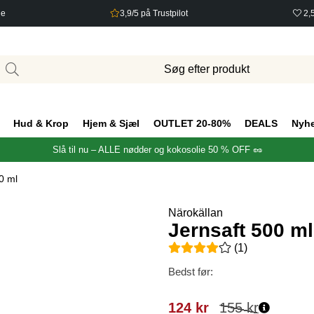
ge
3,9/5 på Trustpilot
2,
Hud & Krop
Hjem & Sjæl
OUTLET 20-80%
DEALS
Nyh
Slå til nu – ALLE nødder og kokosolie 50 % OFF 🥜
0 ml
Närokällan
Jernsaft 500 ml
Gennemsnitlig vurdering 4 ud 
(
1
)
Bedst før:
124
kr
155
kr