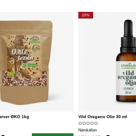
20%
farver ØKO 1kg
Vild Oregano Olie 30 ml
Närokällan