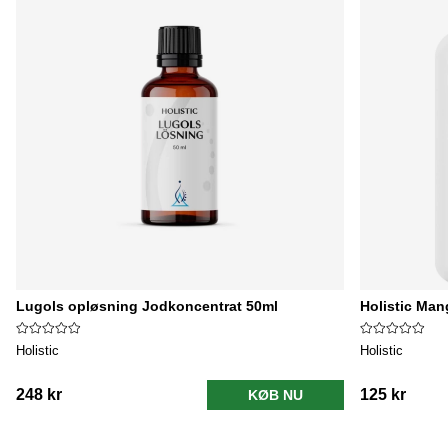
Lugols opløsning Jodkoncentrat 50ml
Holistic Man
Holistic
Holistic
248 kr
125 kr
KØB NU