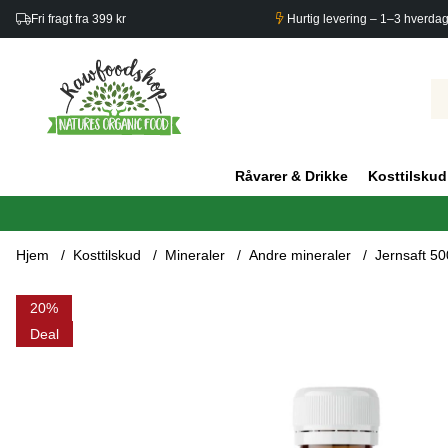
Fri fragt fra 399 kr
Hurtig levering – 1–3 hverda
Råvarer & Drikke
Kosttilskud
Hjem
Kosttilskud
Mineraler
Andre mineraler
Jernsaft 50
Produktbilleder Jernsaft 500 ml
20
Deal