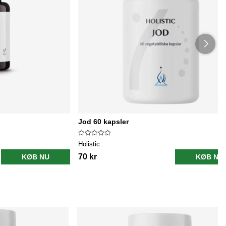
Jod 60 kapsler
Holistic
70 kr
KØB NU
KØB NU