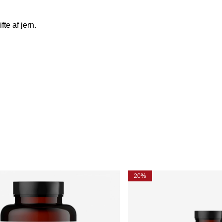
fte af jern.
20%