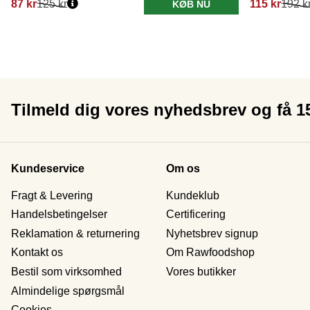
87 kr
125 kr
115 kr
192 k
KØB NU
Tilmeld dig vores nyhedsbrev og få 
Kundeservice
Om os
Fragt & Levering
Kundeklub
Handelsbetingelser
Certificering
Reklamation & returnering
Nyhetsbrev signup
Kontakt os
Om Rawfoodshop
Bestil som virksomhed
Vores butikker
Almindelige spørgsmål
Cookies