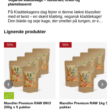
plantebaseret
På Kladdekagens dag fejrer vi denne lækre klassiker
med et twist – en skønt klæbrig, vegansk kladdekage!
Den bløde og seje kage, der smelter på tungen, er en
favorit for mange. Med enkle, plantebaserede
ingredienser kan du lave en mindst lige så god variant
Lignende produkter
uden mejeriprodukter eller æg.
50%
50%
Mandler Premium RAW ØKO
Mandler Premium RAW 1kg 5
200g x 5 pakker
pakker