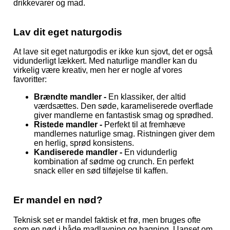
drikkevarer og mad.
Lav dit eget naturgodis
At lave sit eget naturgodis er ikke kun sjovt, det er også
vidunderligt lækkert. Med naturlige mandler kan du
virkelig være kreativ, men her er nogle af vores
favoritter:
Brændte mandler -
En klassiker, der altid
værdsættes. Den søde, karameliserede overflade
giver mandlerne en fantastisk smag og sprødhed.
Ristede mandler -
Perfekt til at fremhæve
mandlernes naturlige smag. Ristningen giver dem
en herlig, sprød konsistens.
Kandiserede mandler -
En vidunderlig
kombination af sødme og crunch. En perfekt
snack eller en sød tilføjelse til kaffen.
Er mandel en nød?
Teknisk set er mandel faktisk et frø, men bruges ofte
som en nød i både madlavning og bagning. Uanset om