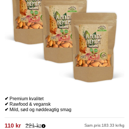
✔
Premium kvalitet
✔
Rawfood & vegansk
✔
Mild, sød og nøddeagtig smag
110
kr
221
kr
Sam.pris:
183.33 kr/kg