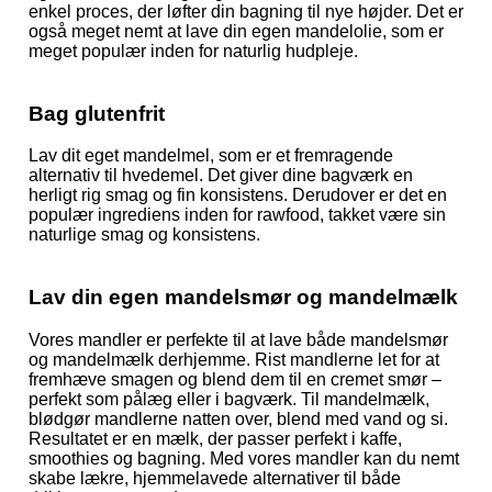
enkel proces, der løfter din bagning til nye højder. Det er
også meget nemt at lave din egen mandelolie
, som er
meget populær inden for naturlig hudpleje.
Bag glutenfrit
Lav dit eget mandelmel, som er et fremragende
alternativ til hvedemel. Det giver dine bagværk en
herligt rig smag og fin konsistens. Derudover er det en
populær ingrediens inden for rawfood, takket være sin
naturlige smag og konsistens.
Lav din egen mandelsmør og mandelmælk
Vores mandler er perfekte til at lave både mandelsmør
og mandelmælk derhjemme. Rist mandlerne let for at
fremhæve smagen og blend dem til en cremet smør –
perfekt som pålæg eller i bagværk. Til mandelmælk
,
blødgør mandlerne natten over, blend med vand og si.
Resultatet er en mælk, der passer perfekt i kaffe,
smoothies og bagning. Med vores mandler kan du nemt
skabe lækre, hjemmelavede alternativer til både