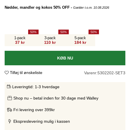
Nødder, mandler og kokos 50% OFF -
Gælder t.o.m. 10.08.2026
50
50
50
1-pack
3-pack
5-pack
37 kr
110 kr
184 kr
KØB NU
Tilføj til ønskeliste
Varenr:
5302202-SET3
Leveringtid:
1-3 hverdage
Shop nu – betal inden for 30 dage med Walley
Fri levering over 399kr
Ekspreslevering mulig i kassen