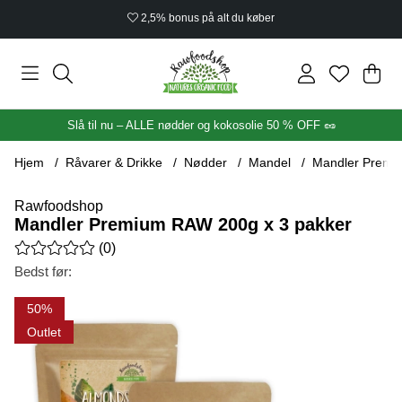
2,5% bonus på alt du køber
Ind
Anta
.
Slå til nu – ALLE nødder og kokosolie 50 % OFF 🥜
Hjem
Råvarer & Drikke
Nødder
Mandel
Mandler Premi
Rawfoodshop
Mandler Premium RAW 200g x 3 pakker
Gennemsnitlig vurdering 0 ud af 5 Antal vurderinger 0
(
0
)
Bedst før:
Produktbilleder Mandler Premium RAW 200g x 3 pakker
50
Outlet