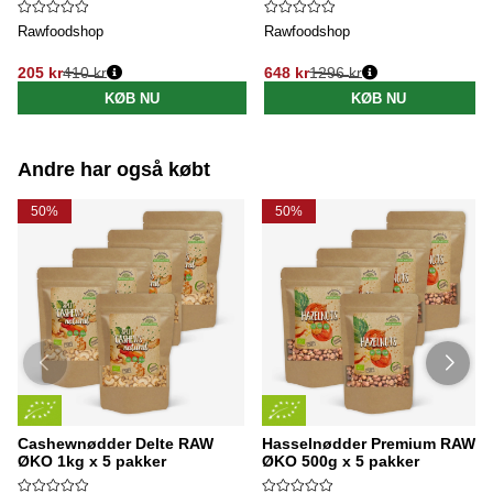
Rawfoodshop
Rawfoodshop
205 kr
410 kr
648 kr
1296 kr
Normalpris:
Normalpris:
KØB NU
KØB NU
Andre har også købt
50%
50%
Cashewnødder Delte RAW
Hasselnødder Premium RAW
ØKO 1kg x 5 pakker
ØKO 500g x 5 pakker