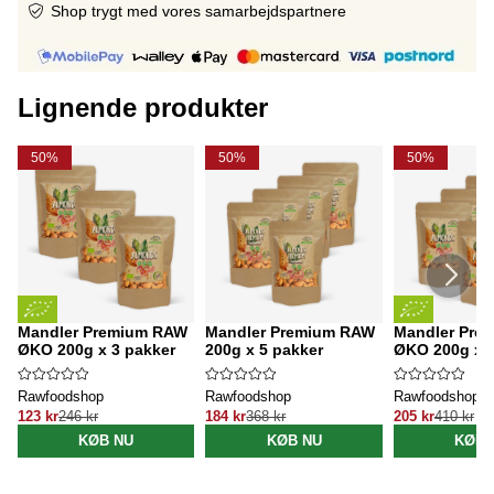
Shop trygt med vores samarbejdspartnere
Lignende produkter
50%
50%
50%
Mandler Premium RAW
Mandler Premium RAW
Mandler Pre
ØKO 200g x 3 pakker
200g x 5 pakker
ØKO 200g x 5
Rawfoodshop
Rawfoodshop
Rawfoodshop
123 kr
246 kr
184 kr
368 kr
205 kr
410 kr
KØB NU
KØB NU
KØB 