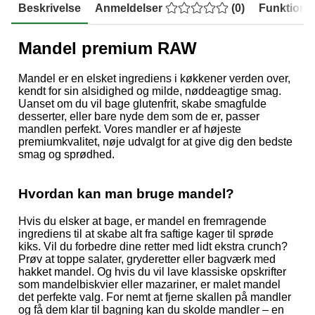
Beskrivelse
Anmeldelser
(
0
)
Funktione
Mandel premium RAW
Mandel er en elsket ingrediens i køkkener verden over,
kendt for sin alsidighed og milde, nøddeagtige smag.
Uanset om du vil bage glutenfrit
, skabe smagfulde
desserter, eller bare nyde dem som de er, passer
mandlen perfekt. Vores mandler er af højeste
premiumkvalitet, nøje udvalgt for at give dig den bedste
smag og sprødhed.
Hvordan kan man bruge mandel?
Hvis du elsker at bage, er mandel en fremragende
ingrediens til at skabe alt fra saftige kager til sprøde
kiks. Vil du forbedre dine retter med lidt ekstra crunch?
Prøv at toppe salater, gryderetter eller bagværk med
hakket mandel. Og hvis du vil lave klassiske opskrifter
som mandelbiskvier eller mazariner, er malet mandel
det perfekte valg. For nemt at fjerne skallen på mandler
og få dem klar til bagning kan du skolde mandler – en