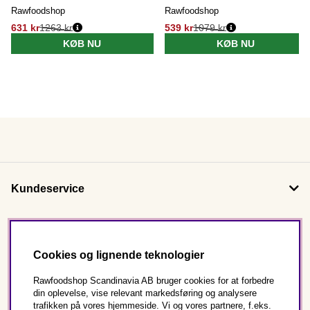
Rawfoodshop
Rawfoodshop
631 kr
1263 kr
539 kr
1079 kr
KØB NU
KØB NU
Kundeservice
Om os
Cookies og lignende teknologier
Følg os
Rawfoodshop Scandinavia AB bruger cookies for at forbedre
din oplevelse, vise relevant markedsføring og analysere
trafikken på vores hjemmeside. Vi og vores partnere, f.eks.