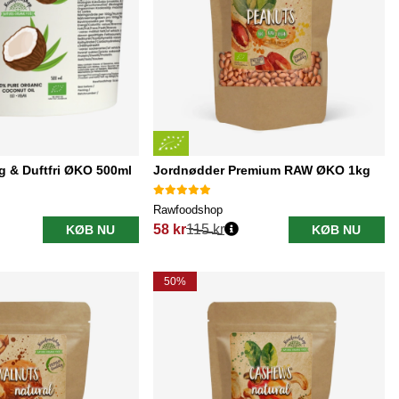
 & Duftfri ØKO 500ml
Jordnødder Premium RAW ØKO 1kg
Rawfoodshop
58 kr
115 kr
KØB NU
KØB NU
Normalpris:
50%