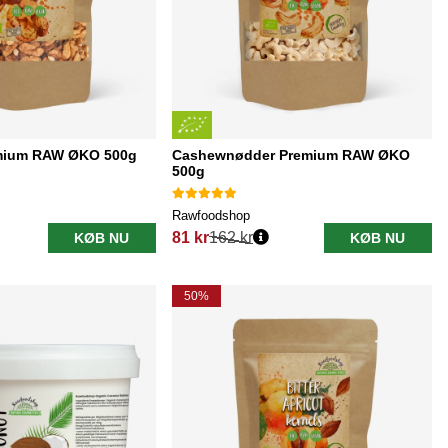
emium RAW ØKO 500g
Cashewnødder Premium RAW ØKO
500g
Rawfoodshop
81 kr
162 kr
KØB NU
KØB NU
Normalpris:
50%