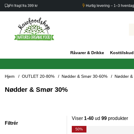
Fri fragt fra 399 kr
Hurtig levering – 1–3 hverda
Råvarer & Drikke
Kosttilskud
Hjem
OUTLET 20-80%
Nødder & Smør 30-60%
Nødder &
Nødder & Smør 30%
Viser
1-40
ud
99
produkter
Filtrér
Produkter
50%