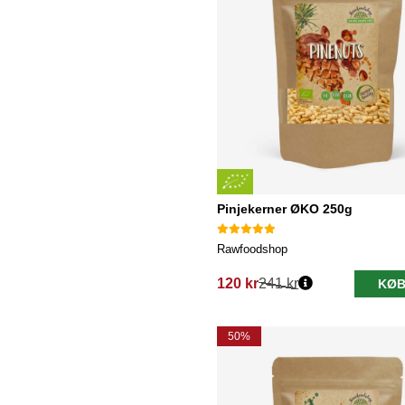
Pinjekerner ØKO 250g
Rawfoodshop
120 kr
241 kr
KØB
Normalpris:
50%