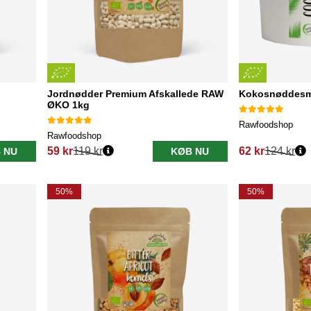
Jordnødder Premium Afskallede RAW
Kokosnøddesm
ØKO 1kg
Rawfoodshop
Rawfoodshop
59 kr
119 kr
62 kr
124 kr
 NU
KØB NU
Normalpris:
Normalpris:
50%
50%