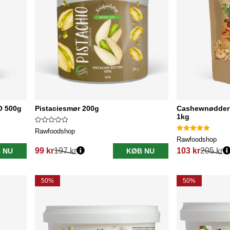
O 500g
Pistaciesmør 200g
Cashewnødder
1kg
Rawfoodshop
Rawfoodshop
99 kr
197 kr
103 kr
205 kr
 NU
KØB NU
Normalpris:
Normalpris:
50%
50%