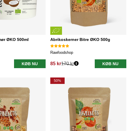
ør ØKO 500ml
Abrikoskerner Bitre ØKO 500g
Rawfoodshop
85 kr
170 kr
KØB NU
KØB NU
Normalpris:
50%