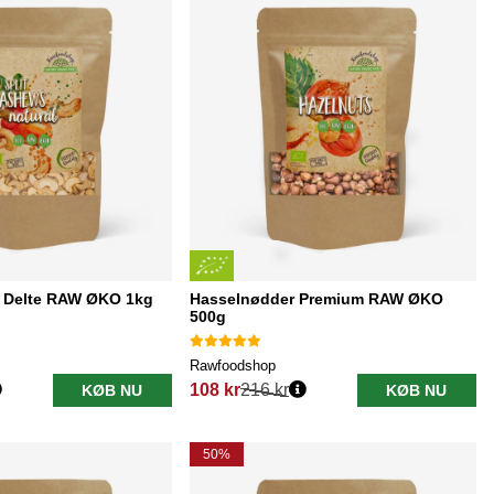
 Delte RAW ØKO 1kg
Hasselnødder Premium RAW ØKO
500g
Rawfoodshop
108 kr
216 kr
KØB NU
KØB NU
Normalpris:
50%