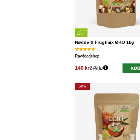
Nødde & Frugtmix ØKO 1kg
Rawfoodshop
140 kr
279 kr
KØB
Normalpris:
50%