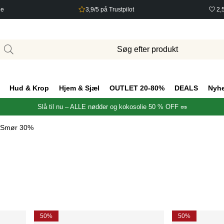
ge
3,9/5 på Trustpilot
2,
Hud & Krop
Hjem & Sjæl
OUTLET 20-80%
DEALS
Nyh
Slå til nu – ALLE nødder og kokosolie 50 % OFF 🥜
 Smør 30%
50%
50%