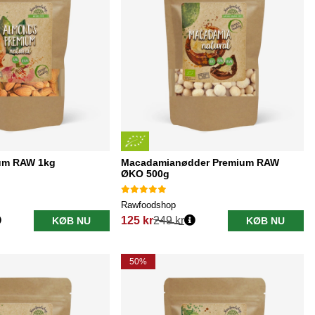
um RAW 1kg
Macadamianødder Premium RAW
ØKO 500g
Rawfoodshop
125 kr
249 kr
KØB NU
KØB NU
Normalpris:
50%