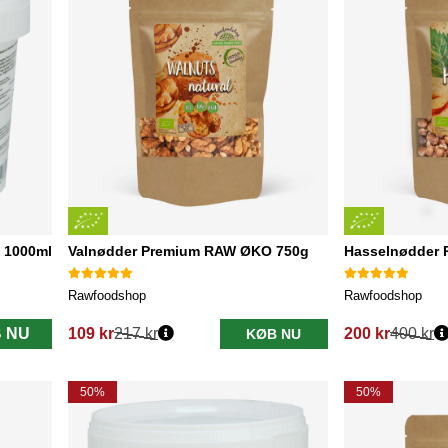
 1000ml
Valnødder Premium RAW ØKO 750g
Hasselnødder
Rawfoodshop
Rawfoodshop
 NU
109 kr
217 kr
200 kr
400 kr
KØB NU
Normalpris:
Normalpris:
50%
50%