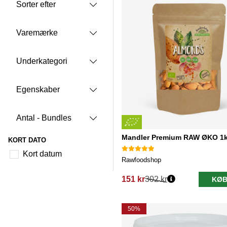
Sorter efter
Varemærke
Underkategori
Egenskaber
Antal - Bundles
Mandler Premium RAW ØKO 1
KORT DATO
Kort datum
Rawfoodshop
151 kr
302 kr
KØB
Normalpris:
50%