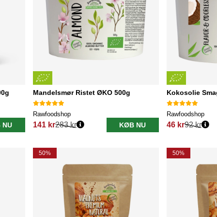
00g
Mandelsmør Ristet ØKO 500g
Kokosolie Smag
Rawfoodshop
Rawfoodshop
141 kr
283 kr
46 kr
92 kr
 NU
KØB NU
Normalpris:
Normalpris:
50%
50%