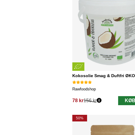
Kokosolie Smag & Duftfri ØKO
Rawfoodshop
78 kr
156 kr
KØB
Normalpris:
50%