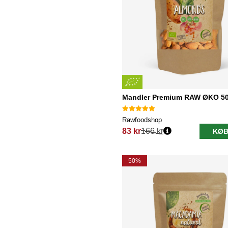
Mandler Premium RAW ØKO 5
Rawfoodshop
83 kr
166 kr
KØB
Normalpris:
50%