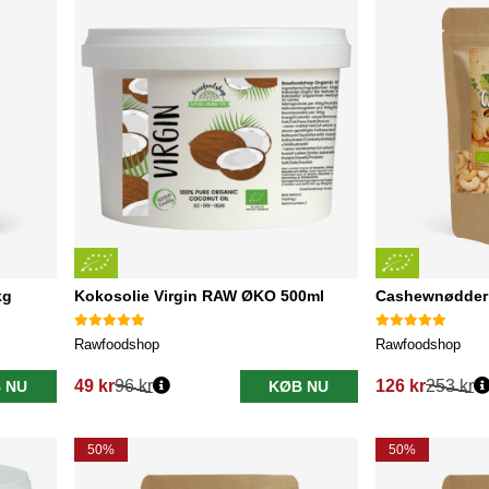
kg
Kokosolie Virgin RAW ØKO 500ml
Cashewnødder
Rawfoodshop
Rawfoodshop
49 kr
96 kr
126 kr
253 kr
 NU
KØB NU
Normalpris:
Normalpris:
50%
50%