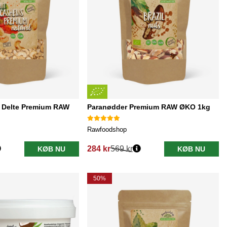
 Delte Premium RAW
Paranødder Premium RAW ØKO 1kg
Rawfoodshop
284 kr
569 kr
KØB NU
KØB NU
Normalpris:
50%