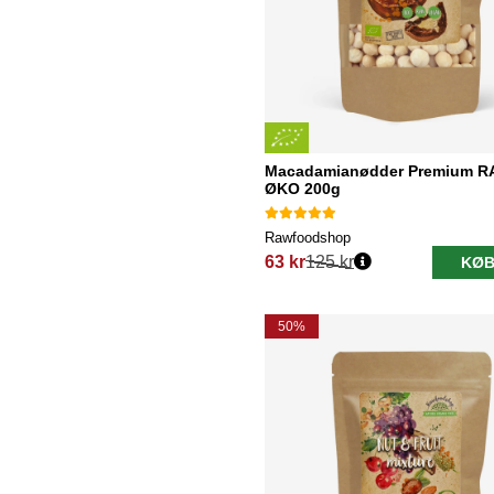
Macadamianødder Premium 
ØKO 200g
Rawfoodshop
63 kr
125 kr
KØB
Normalpris:
50%