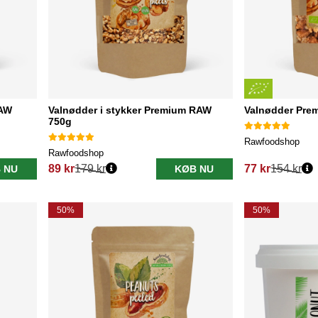
RAW
Valnødder i stykker Premium RAW
Valnødder Pr
750g
Rawfoodshop
Rawfoodshop
89 kr
179 kr
77 kr
154 kr
 NU
KØB NU
Normalpris:
Normalpris:
50%
50%