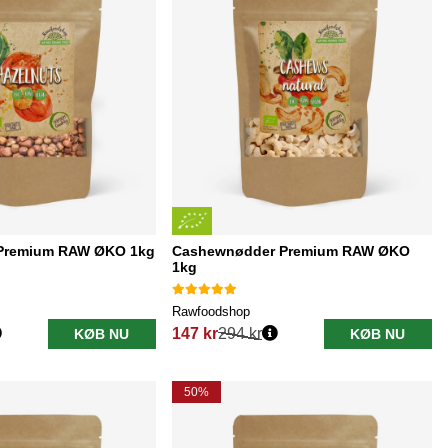
 Premium RAW ØKO 1kg
Cashewnødder Premium RAW ØKO
1kg
Rawfoodshop
147 kr
294 kr
KØB NU
KØB NU
Normalpris:
50%