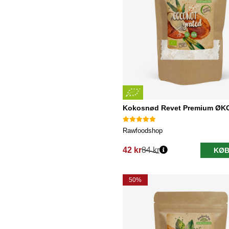
Kokosnød Revet Premium ØK
Rawfoodshop
42 kr
84 kr
KØB
Normalpris:
50%