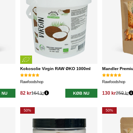
Kokosolie Virgin RAW ØKO 1000ml
Mandler Premi
Rawfoodshop
Rawfoodshop
82 kr
164 kr
130 kr
259 kr
 NU
KØB NU
Normalpris:
Normalpris:
50%
50%