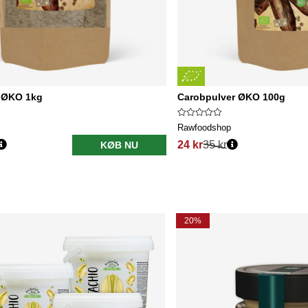
 ØKO 1kg
Carobpulver ØKO 100g
Rawfoodshop
24 kr
35 kr
KØB NU
20%