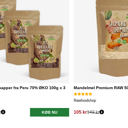
apper fra Peru 70% ØKO 100g x 3
Mandelmel Premium RAW 5
Rawfoodshop
r
105 kr
149 kr
KØB NU