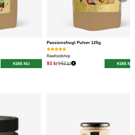
Passionsfrugt Pulver 125g
Rawfoodshop
93 kr
133 kr
KØB NU
KØB NU