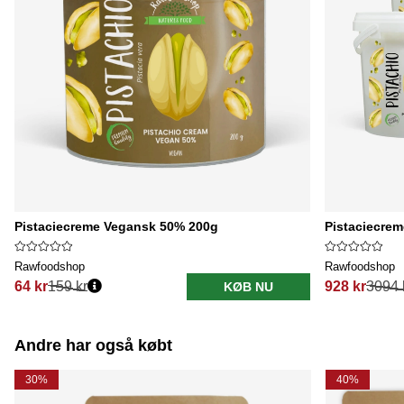
Pistaciecreme Vegansk 50% 200g
Pistaciecrem
Rawfoodshop
Rawfoodshop
64 kr
159 kr
928 kr
3094 
KØB NU
Normalpris:
Normalpris:
Andre har også købt
30%
40%