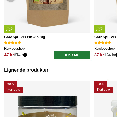
Carobpulver ØKO 500g
Carobpulver
Rawfoodshop
Rawfoodshop
47 kr
67 kr
87 kr
124 kr
KØB NU
Lignende produkter
60%
70%
Kort dato
Kort dato