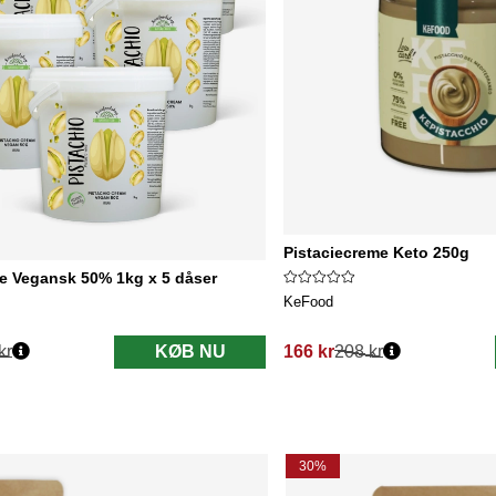
Pistaciecreme Keto 250g
e Vegansk 50% 1kg x 5 dåser
KeFood
kr
KØB NU
166 kr
208 kr
Normalpris:
30%