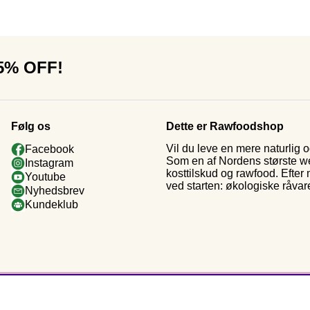
15% OFF!
Følg os
Dette er Rawfoodshop
Vil du leve en mere naturlig
Facebook
Som en af Nordens største web
Instagram
kosttilskud og rawfood. Efter
Youtube
ved starten: økologiske råvar
Nyhedsbrev
Kundeklub