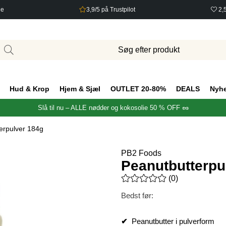
ge
3,9/5 på Trustpilot
2,
Hud & Krop
Hjem & Sjæl
OUTLET 20-80%
DEALS
Nyh
Slå til nu – ALLE nødder og kokosolie 50 % OFF 🥜
erpulver 184g
PB2 Foods
Peanutbutterpu
Gennemsnitlig vurdering 0 ud 
(
0
)
Bedst før:
✔
Peanutbutter i pulverform