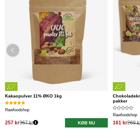
Kakaopulver 11% ØKO 1kg
Chokoladekn
pakker
Rawfoodshop
Rawfoodshop
257 kr
367 kr
161 kr
269 k
KØB NU