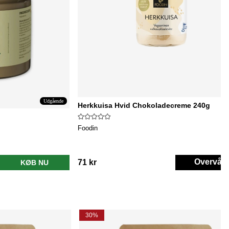
Udgående
Herkkuisa Hvid Chokoladecreme 240g
Foodin
Overvåg
71 kr
KØB NU
30%