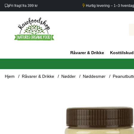
Fri fragt fra 399 kr
Hurtig levering – 1–3 hverda
Råvarer & Drikke
Kosttilskud
Hjem
Råvarer & Drikke
Nødder
Nøddesmør
Peanutbutt
Produktbilleder Peanutbutterpulver 184g