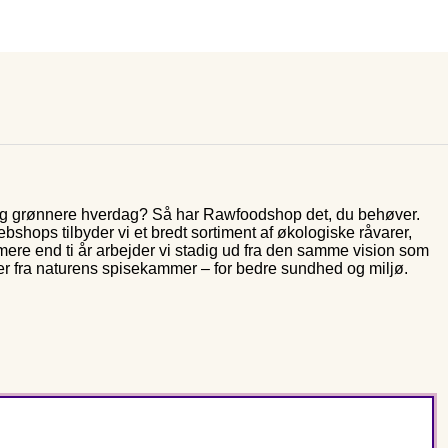
 og grønnere hverdag? Så har Rawfoodshop det, du behøver.
shops tilbyder vi et bredt sortiment af økologiske råvarer,
 mere end ti år arbejder vi stadig ud fra den samme vision som
er fra naturens spisekammer – for bedre sundhed og miljø.