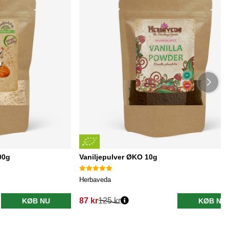
00g
Vaniljepulver ØKO 10g
Herbaveda
87 kr
125 kr
KØB NU
KØB NU