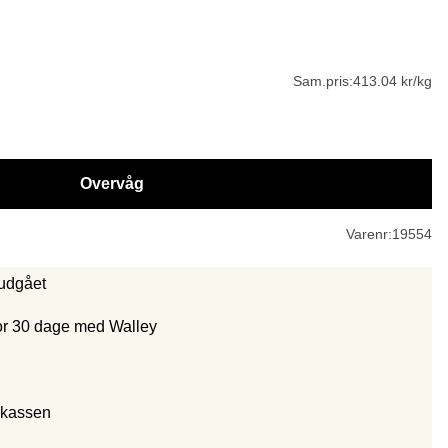
Sam.pris:
413.04 kr/kg
Overvåg
Varenr:
19554
 udgået
for 30 dage med Walley
 kassen