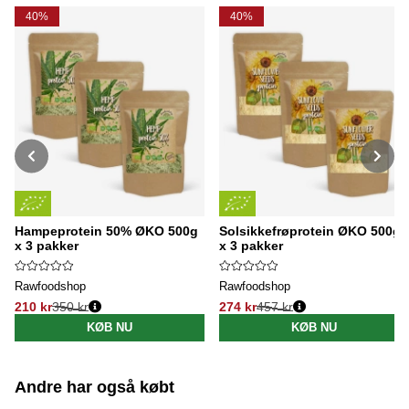
40%
40%
Hampeprotein 50% ØKO 500g
Solsikkefrøprotein ØKO 500g
x 3 pakker
x 3 pakker
Rawfoodshop
Rawfoodshop
210 kr
350 kr
274 kr
457 kr
Normalpris:
Normalpris:
KØB NU
KØB NU
Andre har også købt