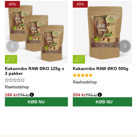
40%
30%
Kakaonibs RAW ØKO 125g x
Kakaonibs RAW ØKO 500g
3 pakker
Rawfoodshop
Rawfoodshop
166 kr
276 kr
204 kr
292 kr
KØB NU
KØB NU