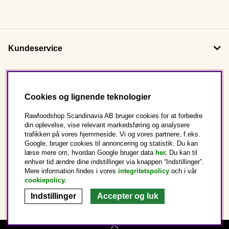
Kundeservice
Om os
Cookies og lignende teknologier
Følg os
Rawfoodshop Scandinavia AB bruger cookies for at forbedre
din oplevelse, vise relevant markedsføring og analysere
trafikken på vores hjemmeside. Vi og vores partnere, f.eks.
Dette er Rawfoodshop
Google, bruger cookies til annoncering og statistik. Du kan
læse mere om, hvordan Google bruger data
her
.
Du kan til
enhver tid ændre dine indstillinger via knappen “Indstillinger”.
Danmark
Mere information findes i vores
integritetspolicy
och i vår
cookiepolicy
.
Indstillinger
Accepter og luk
Copyright © 2025 Rawfoodshop Scandinavia AB