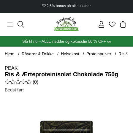
2,5% bonus på alt du køber
Ind
Anta
.
Slå til nu – ALLE nødder og kokosolie 50 % OFF 🥜
Hjem
Råvarer & Drikke
Helsekost
Proteinpulver
Ris & Æ
PEAK
Ris & Ærteproteinisolat Chokolade 750g
Gennemsnitlig vurdering 0 ud af 5 Antal vurderinger 0
(
0
)
Bedst før:
Produktbilleder Ris & Ærteproteinisolat Chokolade 750g