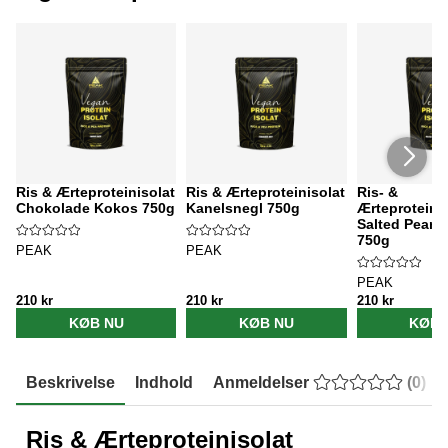
Ris & Ærteproteinisolat
Ris & Ærteproteinisolat
Ris- &
Chokolade Kokos 750g
Kanelsnegl 750g
Ærteproteinis
Salted Peanu
750g
PEAK
PEAK
PEAK
210 kr
210 kr
210 kr
KØB NU
KØB NU
KØB 
Beskrivelse
Indhold
Anmeldelser
(
0
)
Ris & Ærteproteinisolat