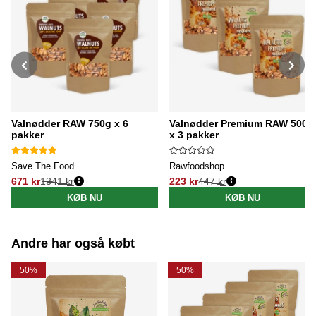
Valnødder RAW 750g x 6
Valnødder Premium RAW 500g
pakker
x 3 pakker
Save The Food
Rawfoodshop
671 kr
1341 kr
223 kr
447 kr
Normalpris:
Normalpris:
KØB NU
KØB NU
Andre har også købt
50%
50%