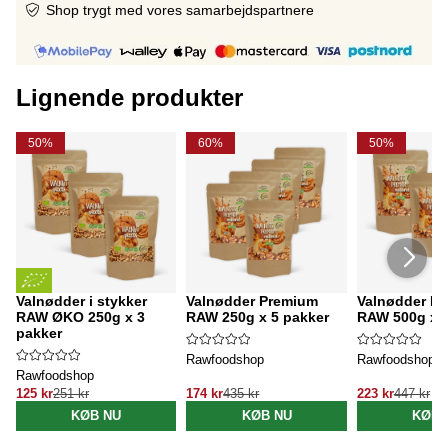
Shop trygt med vores samarbejdspartnere
Lignende produkter
50%
60%
50%
Valnødder i stykker
Valnødder Premium
Valnødder P
RAW ØKO 250g x 3
RAW 250g x 5 pakker
RAW 500g x 3
pakker
Rawfoodshop
Rawfoodshop
Rawfoodshop
125 kr
251 kr
174 kr
435 kr
223 kr
447 kr
KØB NU
KØB NU
KØB 