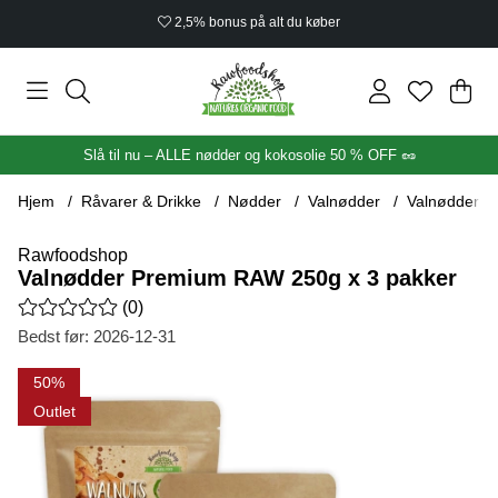
2,5% bonus på alt du køber
Ind
Anta
.
Slå til nu – ALLE nødder og kokosolie 50 % OFF 🥜
Hjem
Råvarer & Drikke
Nødder
Valnødder
Valnødder P
Rawfoodshop
Valnødder Premium RAW 250g x 3 pakker
Gennemsnitlig vurdering 0 ud af 5 Antal vurderinger 0
(
0
)
Bedst før:
2026-12-31
Produktbilleder Valnødder Premium RAW 250g x 3 pakker
50
Outlet