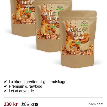
✔
Lækker ingrediens i gulerodskage
✔
Premium & rawfood
✔
Let at anvende
130
kr
261
kr
Sam.pris: