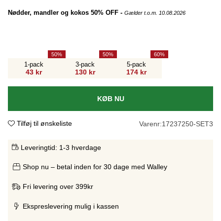
Nødder, mandler og kokos 50% OFF -
Gælder t.o.m. 10.08.2026
50
50
60
1-pack
3-pack
5-pack
43 kr
130 kr
174 kr
KØB NU
Tilføj til ønskeliste
Varenr:
17237250-SET3
Leveringtid:
1-3 hverdage
Shop nu – betal inden for 30 dage med Walley
Fri levering over 399kr
Ekspreslevering mulig i kassen