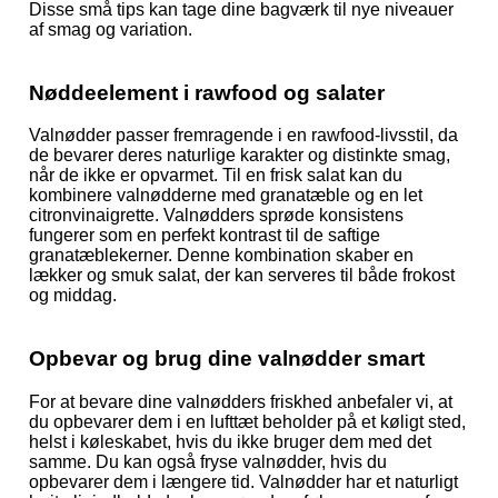
Disse små tips kan tage dine bagværk til nye niveauer
af smag og variation.
Nøddeelement i rawfood og salater
Valnødder passer fremragende i en rawfood-livsstil, da
de bevarer deres naturlige karakter og distinkte smag,
når de ikke er opvarmet. Til en frisk salat kan du
kombinere valnødderne med granatæble og en let
citronvinaigrette. Valnødders sprøde konsistens
fungerer som en perfekt kontrast til de saftige
granatæblekerner. Denne kombination skaber en
lækker og smuk salat, der kan serveres til både frokost
og middag.
Opbevar og brug dine valnødder smart
For at bevare dine valnødders friskhed anbefaler vi, at
du opbevarer dem i en lufttæt beholder på et køligt sted,
helst i køleskabet, hvis du ikke bruger dem med det
samme. Du kan også fryse valnødder, hvis du
opbevarer dem i længere tid. Valnødder har et naturligt