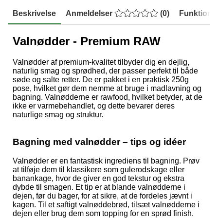
Beskrivelse
Anmeldelser
(
0
)
Funktione
Valnødder - Premium RAW
Valnødder af premium-kvalitet tilbyder dig en dejlig,
naturlig smag og sprødhed, der passer perfekt til både
søde og salte retter. De er pakket i en praktisk 250g
pose, hvilket gør dem nemme at bruge i madlavning og
bagning. Valnødderne er rawfood, hvilket betyder, at de
ikke er varmebehandlet, og dette bevarer deres
naturlige smag og struktur.
Bagning med valnødder – tips og idéer
Valnødder er en fantastisk ingrediens til bagning. Prøv
at tilføje dem til klassikere som gulerodskage eller
banankage, hvor de giver en god tekstur og ekstra
dybde til smagen. Et tip er at blande valnødderne i
dejen, før du bager, for at sikre, at de fordeles jævnt i
kagen. Til et saftigt valnøddebrød, tilsæt valnødderne i
dejen eller brug dem som topping for en sprød finish.