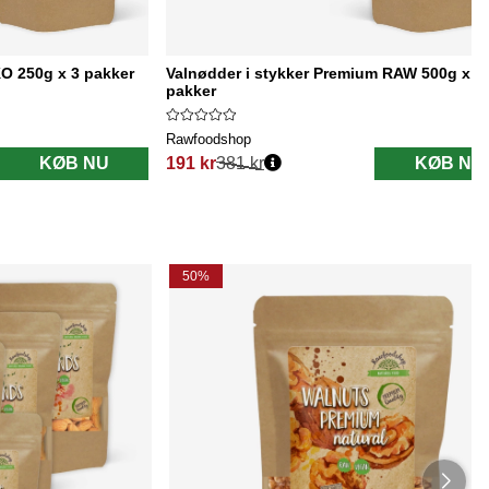
O 250g x 3 pakker
Valnødder i stykker Premium RAW 500g x 3
pakker
Rawfoodshop
KØB NU
191 kr
381 kr
KØB NU
Normalpris:
50%