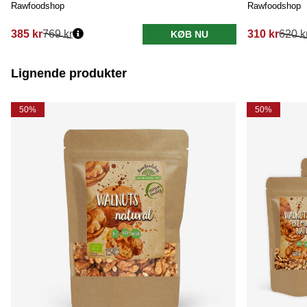
Rawfoodshop
Rawfoodshop
385 kr
769 kr
310 kr
620 k
KØB NU
Lignende produkter
50%
50%