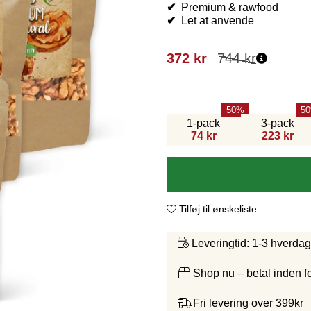
✔
Premium & rawfood
✔
Let at anvende
372
kr
744
kr
50
50
1-pack
3-pack
74 kr
223 kr
Tilføj til ønskeliste
1-3 hverda
Leveringtid:
Shop nu – betal inden 
Fri levering over 399kr