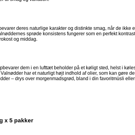
evarer deres naturlige karakter og distinkte smag, når de ikke 
alnøddernes sprøde konsistens fungerer som en perfekt kontrast
frokost og middag.
opbevarer dem i en lufttæt beholder på et køligt sted, helst i 
 Valnødder har et naturligt højt indhold af olier, som kan gøre
ødder – drys over morgenmadsgrød, bland i din favoritmüsli ell
 x 5 pakker