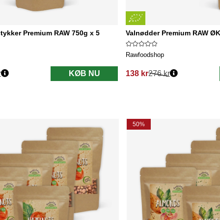
stykker Premium RAW 750g x 5
Valnødder Premium RAW ØK
Rawfoodshop
r
KØB NU
138 kr
276 kr
Normalpris:
50%