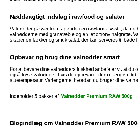
Nøddeagtigt indslag i rawfood og salater
Valnødder passer fremragende i en rawfood-livsstil, da de b
valnødderne med granatæble og en let citronvinaigrette. V
skaber en lækker og smuk salat, der kan serveres til både 
Opbevar og brug dine valnødder smart
For at bevare dine valnødders friskhed anbefaler vi, at du 
også fryse valnødder, hvis du opbevarer dem i længere tid.
stuetemperatur. Variér gerne, hvordan du bruger dine valn
Indeholder 5 pakker af:
Valnødder Premium RAW 500g
Blogindlæg om Valnødder Premium RAW 500g