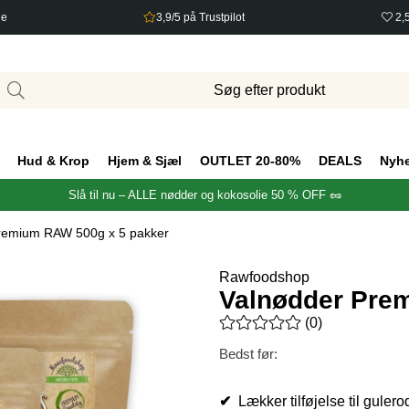
ge
3,9/5 på Trustpilot
2,
Hud & Krop
Hjem & Sjæl
OUTLET 20-80%
DEALS
Nyh
Slå til nu – ALLE nødder og kokosolie 50 % OFF 🥜
remium RAW 500g x 5 pakker
Rawfoodshop
Valnødder Pre
Gennemsnitlig vurdering 0 ud 
(
0
)
Bedst før:
✔
Lækker tilføjelse til guler