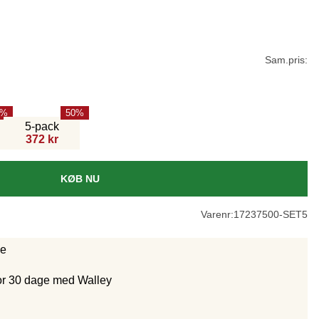
Sam.pris:
50
5-pack
372 kr
KØB NU
Varenr:
17237500-SET5
ge
for 30 dage med Walley