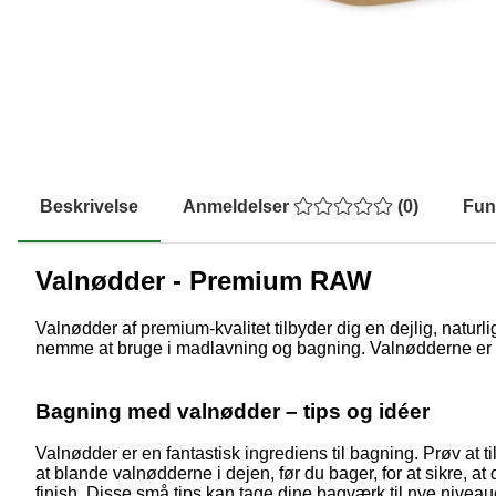
Beskrivelse
Anmeldelser
(
0
)
Fun
Valnødder - Premium RAW
Valnødder af premium-kvalitet tilbyder dig en dejlig, naturl
nemme at bruge i madlavning og bagning. Valnødderne er ra
Bagning med valnødder – tips og idéer
Valnødder er en fantastisk ingrediens til bagning. Prøv at 
at blande valnødderne i dejen, før du bager, for at sikre, a
finish. Disse små tips kan tage dine bagværk til nye niveau