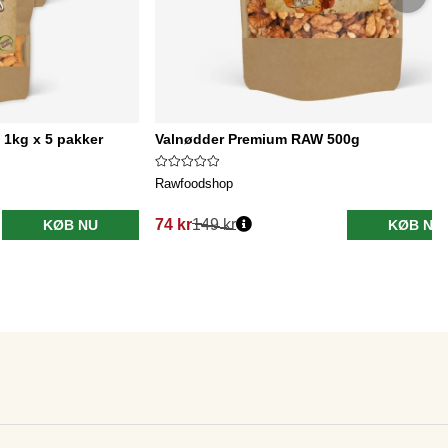
1kg x 5 pakker
Valnødder Premium RAW 500g
Rawfoodshop
74 kr
149 kr
KØB NU
KØB NU