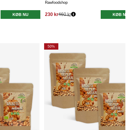
Rawfoodshop
230 kr
460 kr
KØB NU
KØB NU
50%