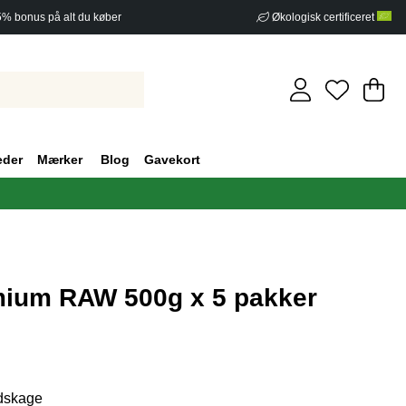
5% bonus på alt du køber
Økologisk certificeret
In
An
.
eder
Mærker
Blog
Gavekort
mium RAW 500g x 5 pakker
af 5 Antal vurderinger 0
odskage