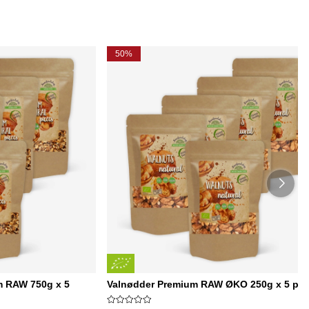
50%
m RAW 750g x 5
Valnødder Premium RAW ØKO 250g x 5 pak