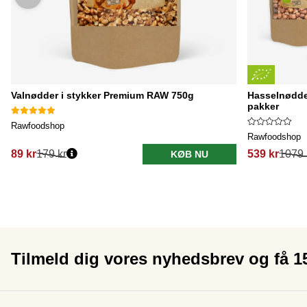
Valnødder i stykker Premium RAW 750g
Hasselnødde
pakker
Rawfoodshop
Rawfoodshop
89 kr
179 kr
539 kr
1079 
KØB NU
Tilmeld dig vores nyhedsbrev og få 