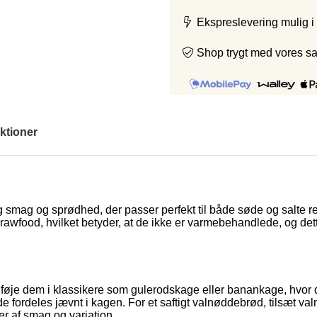
Ekspreslevering mulig i
Shop trygt med vores s
ktioner
ig smag og sprødhed, der passer perfekt til både søde og salte re
wfood, hvilket betyder, at de ikke er varmebehandlede, og dett
tilføje dem i klassikere som gulerodskage eller banankage, hvor d
t de fordeles jævnt i kagen. For et saftigt valnøddebrød, tilsæt 
er af smag og variation.