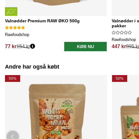
Valnødder Premium RAW ØKO 500g
Valnødder i 
pakker
Rawfoodshop
Rawfoodshop
77 kr
154 kr
447 kr
895 k
KØB NU
Normalpris:
Normalpris:
Andre har også købt
50%
50%