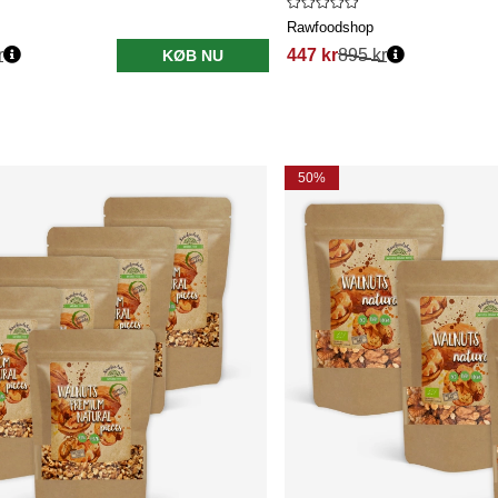
Rawfoodshop
r
447 kr
895 kr
KØB NU
50%