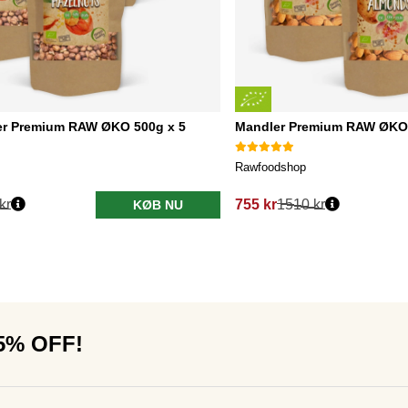
r Premium RAW ØKO 500g x 5
Mandler Premium RAW ØKO 
Rawfoodshop
kr
755 kr
1510 kr
KØB NU
15% OFF!