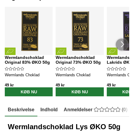
Wermlandschoklad
Wermlandschoklad
Wermlandsch
Original 83% ØKO 50g
Original 73% ØKO 50g
Lakrids ØKO
Wermlands Choklad
Wermlands Choklad
Wermlands Cho
49 kr
49 kr
49 kr
KØB NU
KØB NU
KØB 
Beskrivelse
Indhold
Anmeldelser
(
0
)
Wermlandschoklad Lys ØKO 50g