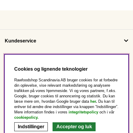
Kundeservice
Om os
Cookies og lignende teknologier
Følg os
Rawfoodshop Scandinavia AB bruger cookies for at forbedre
din oplevelse, vise relevant markedsføring og analysere
trafikken på vores hjemmeside. Vi og vores partnere, f.eks.
Dette er Rawfoodshop
Google, bruger cookies til annoncering og statistik. Du kan
læse mere om, hvordan Google bruger data
her
.
Du kan til
enhver tid ændre dine indstillinger via knappen “Indstillinger”.
Danmark
Mere information findes i vores
integritetspolicy
och i vår
cookiepolicy
.
Indstillinger
Accepter og luk