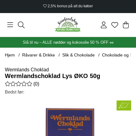
2,5% bonus på alt du køber
Ind
Anta
.
Slå til nu – ALLE nødder og kokosolie 50 % OFF 🥜
Hjem
Råvarer & Drikke
Slik & Chokolade
Chokolade og Ba
Wermlands Choklad
Wermlandschoklad Lys ØKO 50g
Gennemsnitlig vurdering 0 ud af 5 Antal vurderinger 0
(
0
)
Bedst før:
Produktbilleder Wermlandschoklad Lys ØKO 50g