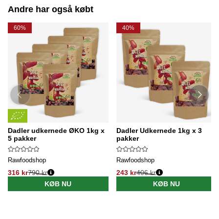
Andre har også købt
60%
40%
Dadler udkernede ØKO 1kg x
Dadler Udkernede 1kg x 3
5 pakker
pakker
Rawfoodshop
Rawfoodshop
316 kr
790 kr
243 kr
406 kr
KØB NU
KØB NU