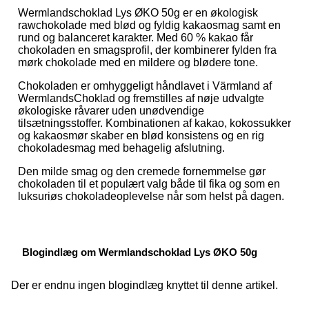
Wermlandschoklad Lys ØKO 50g er en økologisk
rawchokolade med blød og fyldig kakaosmag samt en
rund og balanceret karakter. Med 60 % kakao får
chokoladen en smagsprofil, der kombinerer fylden fra
mørk chokolade med en mildere og blødere tone.
Chokoladen er omhyggeligt håndlavet i Värmland af
WermlandsChoklad og fremstilles af nøje udvalgte
økologiske råvarer uden unødvendige
tilsætningsstoffer. Kombinationen af kakao, kokossukker
og kakaosmør skaber en blød konsistens og en rig
chokoladesmag med behagelig afslutning.
Den milde smag og den cremede fornemmelse gør
chokoladen til et populært valg både til fika og som en
luksuriøs chokoladeoplevelse når som helst på dagen.
Blogindlæg om Wermlandschoklad Lys ØKO 50g
Der er endnu ingen blogindlæg knyttet til denne artikel.