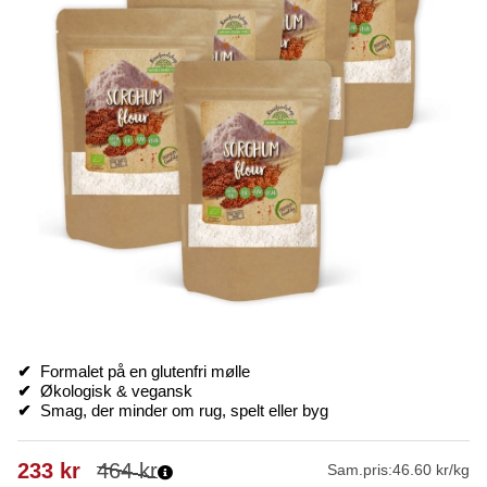
✔
Formalet på en glutenfri mølle
✔
Økologisk & vegansk
✔
Smag, der minder om rug, spelt eller byg
233
kr
464
kr
Sam.pris:
46.60 kr/kg