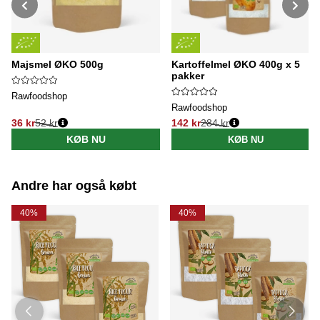
Majsmel ØKO 500g
Kartoffelmel ØKO 400g x 5
pakker
Rawfoodshop
Rawfoodshop
36 kr
52 kr
142 kr
284 kr
Normalpris:
Normalpris:
KØB NU
KØB NU
Andre har også købt
40%
40%