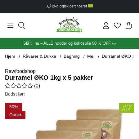
Økologisk certificeret
Ind
Anta
.
Slå til nu – ALLE nødder og kokosolie 50 % OFF 🥜
Hjem
Råvarer & Drikke
Bagning
Mel
Durramel ØKO 1kg
Rawfoodshop
Durramel ØKO 1kg x 5 pakker
Gennemsnitlig vurdering 0 ud af 5 Antal vurderinger 0
(
0
)
Bedst før:
Produktbilleder Durramel ØKO 1kg x 5 pakker
50
Outlet