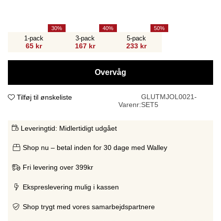
30
40
50
1-pack
3-pack
5-pack
65 kr
167 kr
233 kr
Overvåg
GLUTMJOL0021-
Tilføj til ønskeliste
Varenr:
SET5
Leveringtid:
Midlertidigt udgået
Shop nu – betal inden for 30 dage med Walley
Fri levering over 399kr
Ekspreslevering mulig i kassen
Shop trygt med vores samarbejdspartnere