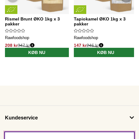
Rismel Brunt ØKO 1kg x 3
Tapiokamel ØKO 1kg x 3
pakker
pakker
Rawfoodshop
Rawfoodshop
208 kr
347 kr
147 kr
246 kr
KØB NU
KØB NU
Kundeservice
Om os