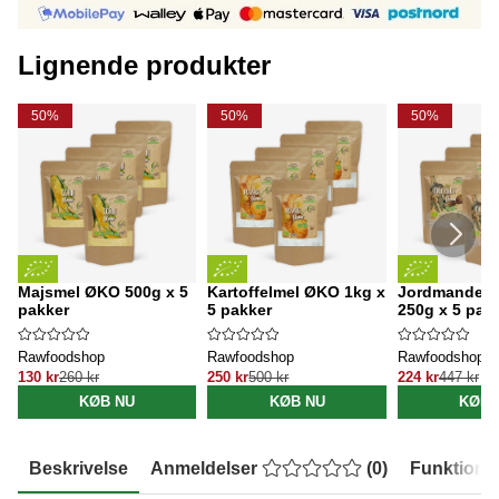
Lignende produkter
50%
50%
50%
Majsmel ØKO 500g x 5
Kartoffelmel ØKO 1kg x
Jordmandel
pakker
5 pakker
250g x 5 pak
Rawfoodshop
Rawfoodshop
Rawfoodshop
130 kr
260 kr
250 kr
500 kr
224 kr
447 kr
KØB NU
KØB NU
KØB 
Beskrivelse
Anmeldelser
(
0
)
Funktione