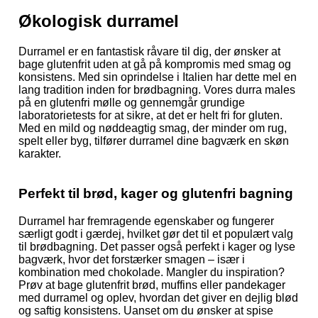
Økologisk durramel
Durramel er en fantastisk råvare til dig, der ønsker at
bage glutenfrit uden at gå på kompromis med smag og
konsistens. Med sin oprindelse i Italien har dette mel en
lang tradition inden for brødbagning. Vores durra males
på en glutenfri mølle og gennemgår grundige
laboratorietests for at sikre, at det er helt fri for gluten.
Med en mild og nøddeagtig smag, der minder om rug,
spelt eller byg, tilfører durramel dine bagværk en skøn
karakter.
Perfekt til brød, kager og glutenfri bagning
Durramel har fremragende egenskaber og fungerer
særligt godt i gærdej, hvilket gør det til et populært valg
til brødbagning. Det passer også perfekt i kager og lyse
bagværk, hvor det forstærker smagen – især i
kombination med chokolade. Mangler du inspiration?
Prøv at bage glutenfrit brød, muffins eller pandekager
med durramel og oplev, hvordan det giver en dejlig blød
og saftig konsistens. Uanset om du ønsker at spise