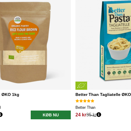
t ØKO 1kg
Better Than Tagliatelle ØK
d
Better Than
24 kr
35 kr
KØB NU