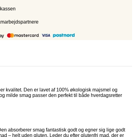
 kassen
amarbejdspartnere
er kvalitet. Den er lavet af 100% økologisk majsmel og
ens og milde smag passer den perfekt til både hverdagsretter
 Den absorberer smag fantastisk godt og egner sig lige godt
mad – helt uden gluten. Leder du efter glutenfri mad, der er