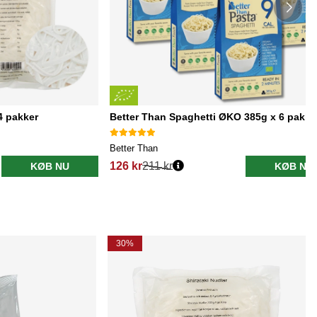
4 pakker
Better Than Spaghetti ØKO 385g x 6 pakke
Better Than
126 kr
211 kr
KØB NU
KØB NU
30%