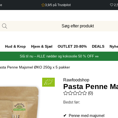
ge
3,9/5 på Trustpilot
2,
Hud & Krop
Hjem & Sjæl
OUTLET 20-80%
DEALS
Nyh
Slå til nu – ALLE nødder og kokosolie 50 % OFF 🥜
asta Penne Majsmel ØKO 250g x 5 pakker
Rawfoodshop
Pasta Penne M
Gennemsnitlig vurdering 0 ud 
(
0
)
Bedst før:
✔
Penne med majsmel