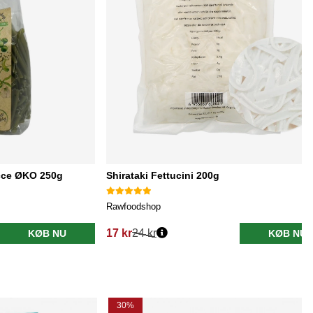
cce ØKO 250g
Shirataki Fettucini 200g
Rawfoodshop
17 kr
24 kr
KØB NU
KØB NU
Normalpris:
30%