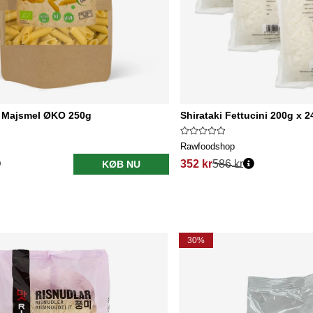
 Majsmel ØKO 250g
Shirataki Fettucini 200g x 2
Rawfoodshop
352 kr
586 kr
KØB NU
30%