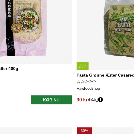
dler 400g
Pasta Grønne Ærter Casare
Rawfoodshop
30 kr
43 kr
KØB NU
Normalpris:
30%