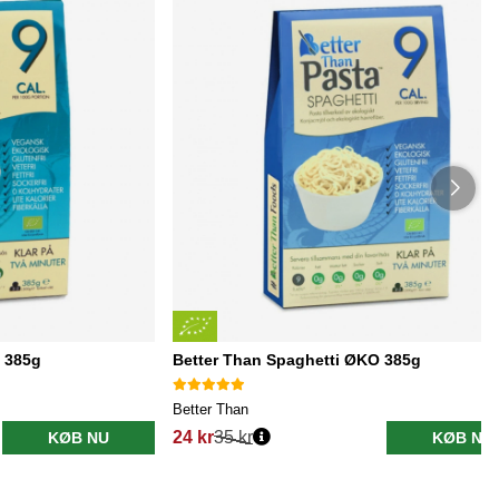
O 385g
Better Than Spaghetti ØKO 385g
Better Than
24 kr
35 kr
KØB NU
KØB NU