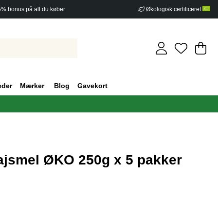
5% bonus på alt du køber
Økologisk certificeret
In
An
.
eder
Mærker
Blog
Gavekort
ajsmel ØKO 250g x 5 pakker
af 5 Antal vurderinger 0