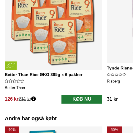
Tynde Risnu
Better Than Rice ØKO 385g x 6 pakker
Risberg
Better Than
126 kr
211 kr
KØB NU
31 kr
Normalpris:
Andre har også købt
40%
50%