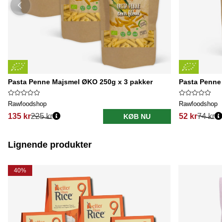
Pasta Penne Majsmel ØKO 250g x 3 pakker
Pasta Penne
Rawfoodshop
Rawfoodshop
135 kr
225 kr
52 kr
74 kr
KØB NU
Lignende produkter
40%