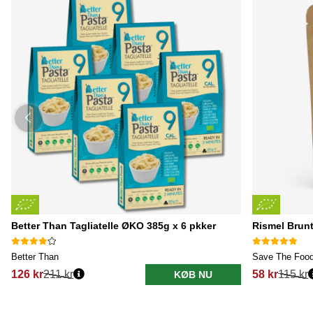
Better Than Tagliatelle ØKO 385g x 6 pkker
Rismel Brun
Better Than
Save The Foo
126 kr
211 kr
58 kr
115 kr
KØB NU