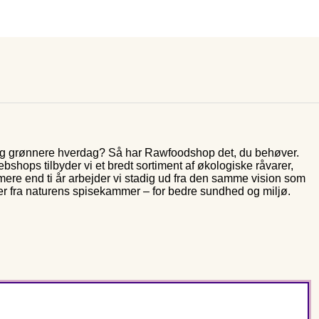
 og grønnere hverdag? Så har Rawfoodshop det, du behøver.
shops tilbyder vi et bredt sortiment af økologiske råvarer,
 mere end ti år arbejder vi stadig ud fra den samme vision som
er fra naturens spisekammer – for bedre sundhed og miljø.