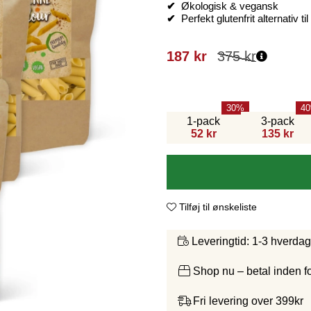
✔
Økologisk & vegansk
✔
Perfekt glutenfrit alternativ ti
187
kr
375
kr
30
40
1-pack
3-pack
52 kr
135 kr
Tilføj til ønskeliste
1-3 hverda
Leveringtid:
Shop nu – betal inden 
Fri levering over 399kr