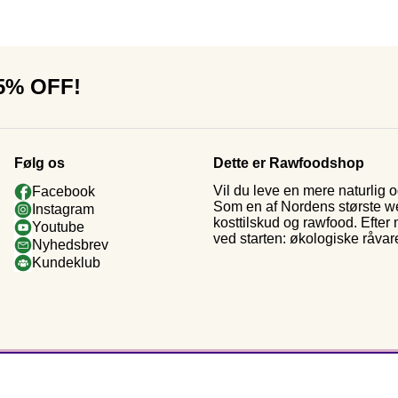
15% OFF!
Følg os
Dette er Rawfoodshop
Vil du leve en mere naturlig
Facebook
Som en af Nordens største web
Instagram
kosttilskud og rawfood. Efter
Youtube
ved starten: økologiske råvar
Nyhedsbrev
Kundeklub