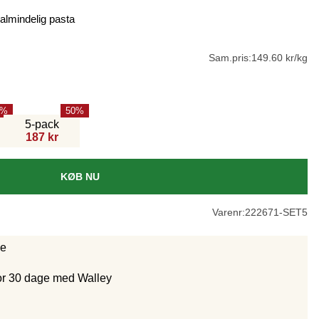
l almindelig pasta
Sam.pris:
149.60 kr/kg
50
5-pack
187 kr
KØB NU
Varenr:
222671-SET5
ge
for 30 dage med Walley