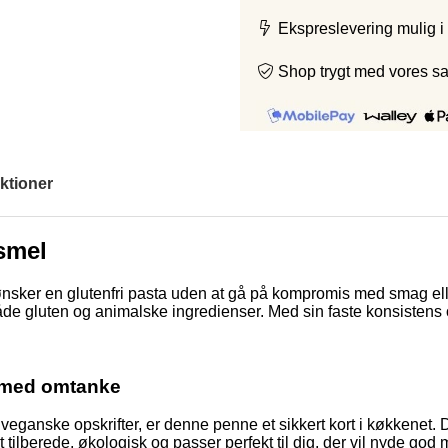
Ekspreslevering mulig i
Shop trygt med vores s
ktioner
smel
ønsker en glutenfri pasta uden at gå på kompromis med smag ell
i for både gluten og animalske ingredienser. Med sin faste konsist
ge med omtanke
e veganske opskrifter, er denne penne et sikkert kort i køkkenet.
 tilberede, økologisk og passer perfekt til dig, der vil nyde god 