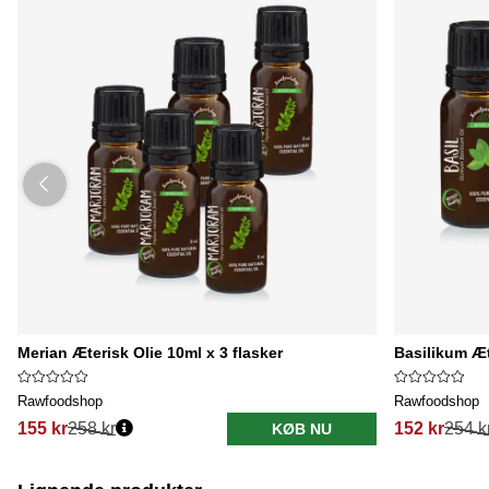
Merian Æterisk Olie 10ml x 3 flasker
Basilikum Æt
Rawfoodshop
Rawfoodshop
155 kr
258 kr
152 kr
254 k
KØB NU