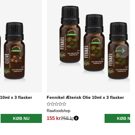
10ml x 3 flasker
Fennikel Æterisk Olie 10ml x 3 flasker
Rawfoodshop
155 kr
258 kr
KØB NU
KØB NU