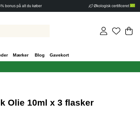
5% bonus på alt du køber
Økologisk certificeret
In
An
.
eder
Mærker
Blog
Gavekort
k Olie 10ml x 3 flasker
af 5 Antal vurderinger 0