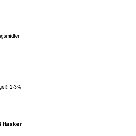
ngsmidler
el): 1-3%
 flasker