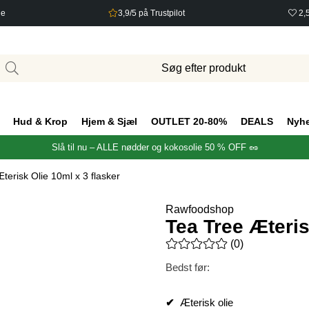
ge
3,9/5 på Trustpilot
2,
Hud & Krop
Hjem & Sjæl
OUTLET 20-80%
DEALS
Nyh
Slå til nu – ALLE nødder og kokosolie 50 % OFF 🥜
terisk Olie 10ml x 3 flasker
Rawfoodshop
Tea Tree Æteris
Gennemsnitlig vurdering 0 ud 
(
0
)
Bedst før:
✔
Æterisk olie