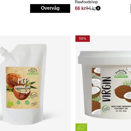
Rawfoodshop
Overvåg
66 kr
94 kr
Normalpris:
50%