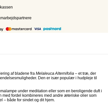
 kassen
amarbejdspartnere
lering af bladene fra
Melaleuca Alternifolia
– et træ, der
anvendelsesmuligheder. Den er især populær i hudpleje til
romalampe under meditation eller som en beroligende duft i
 kan med fordel kombineres med andre æteriske olier som
el – både for sindet og dit hjem.