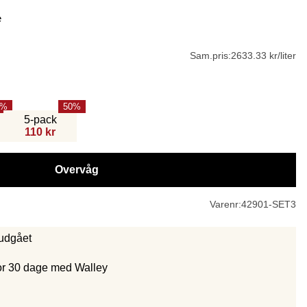
e
Sam.pris:
2633.33 kr/liter
50
5-pack
110 kr
Overvåg
Varenr:
42901-SET3
 udgået
for 30 dage med Walley