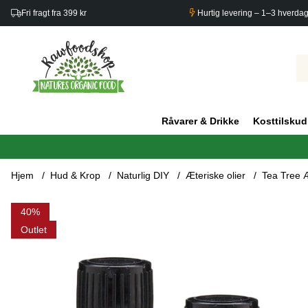
Fri fragt fra 399 kr
Hurtig levering – 1–3 hverda
Råvarer & Drikke
Kosttilskud
Hjem
Hud & Krop
Naturlig DIY
Æteriske olier
Tea Tree Æ
Produktbilleder Tea Tree Æterisk Olie 10ml x 3 flasker
40
Outlet