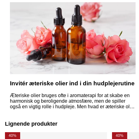
Invitér æteriske olier ind i din hudplejerutine
Æteriske olier bruges ofte i aromaterapi for at skabe en
harmonisk og beroligende atmosfære, men de spiller
også en vigtig rolle i hudpleje. Men hvad er æteriske olier
egentlig, og hvordan kan de bruges i din hudplejerutine?
Lignende produkter
40%
40%