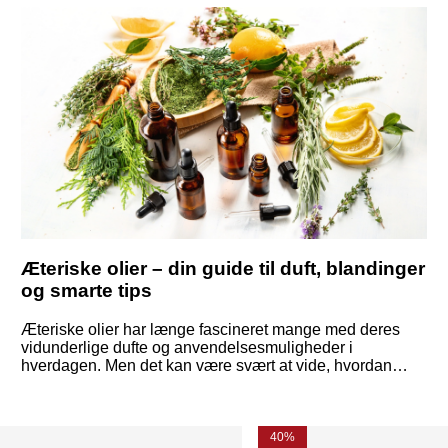
Æteriske olier – din guide til duft, blandinger
og smarte tips
Æteriske olier har længe fascineret mange med deres
vidunderlige dufte og anvendelsesmuligheder i
hverdagen. Men det kan være svært at vide, hvordan
man bruger dem korrekt – eller hvad forskellen egentlig
er på de forskellige typer. Her får du svar på de mest
almindelige spørgsmål – præsenteret på en enkel og
inspirerende måde.
40%