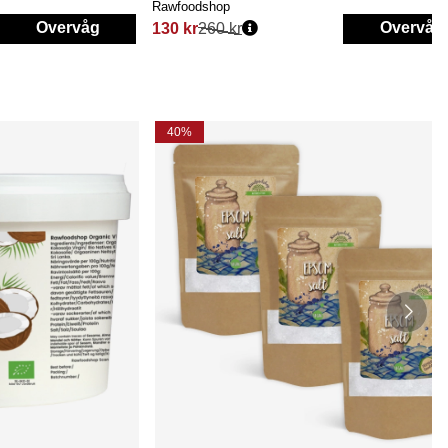
Rawfoodshop
Overvåg
Overvåg
130 kr
260 kr
Normalpris:
40%