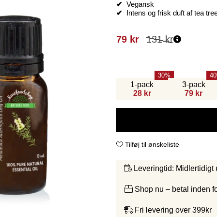
✔
Vegansk
✔
Intens og frisk duft af tea tre
79
kr
131
kr
30
40
1-pack
3-pack
28 kr
79 kr
Tilføj til ønskeliste
Midlertidigt
Leveringtid:
Shop nu – betal inden 
Fri levering over 399kr