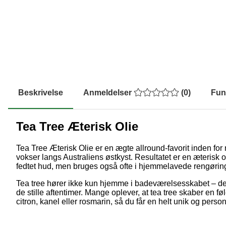
Beskrivelse
Anmeldelser
(
0
)
Fun
Tea Tree Æterisk Olie
Tea Tree Æterisk Olie er en ægte allround-favorit inden fo
vokser langs Australiens østkyst. Resultatet er en æterisk o
fedtet hud, men bruges også ofte i hjemmelavede rengørings
Tea tree hører ikke kun hjemme i badeværelsesskabet – den 
de stille aftentimer. Mange oplever, at tea tree skaber en
citron, kanel eller rosmarin, så du får en helt unik og perso