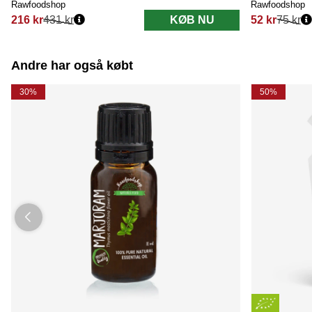
Rawfoodshop
Rawfoodshop
216 kr
431 kr
KØB NU
52 kr
75 kr
Normalpris:
Normalpris:
Andre har også købt
30%
50%