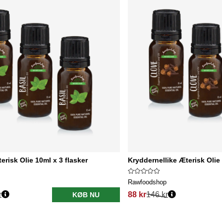
erisk Olie 10ml x 3 flasker
Kryddernellike Æterisk Olie 
Rawfoodshop
r
88 kr
146 kr
KØB NU