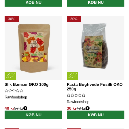
KØB NU
KØB NU
30%
30%
Slik Bamser ØKO 100g
Pasta Boghvede Fusilli ØKO
250g
Rawfoodshop
Rawfoodshop
40 kr
57 kr
30 kr
43 kr
Normalpris:
Normalpris:
KØB NU
KØB NU