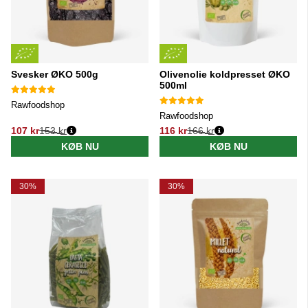
Svesker ØKO 500g
Olivenolie koldpresset ØKO
500ml
Rawfoodshop
Rawfoodshop
107 kr
153 kr
116 kr
166 kr
Normalpris:
Normalpris:
KØB NU
KØB NU
30%
30%