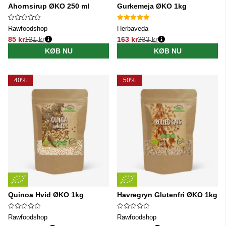
Ahornsirup ØKO 250 ml
Gurkemeja ØKO 1kg
Rawfoodshop
Herbaveda
85 kr
121 kr
163 kr
233 kr
Normalpris:
Normalpris:
KØB NU
KØB NU
40%
50%
Quinoa Hvid ØKO 1kg
Havregryn Glutenfri ØKO 1kg
Rawfoodshop
Rawfoodshop