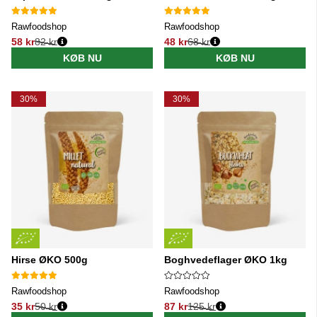
Rawfoodshop
Rawfoodshop
58 kr
82 kr
48 kr
68 kr
Normalpris:
Normalpris:
KØB NU
KØB NU
30%
30%
Hirse ØKO 500g
Boghvedeflager ØKO 1kg
Rawfoodshop
Rawfoodshop
35 kr
50 kr
87 kr
125 kr
Normalpris:
Normalpris: