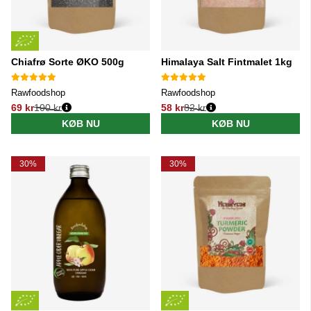
Chiafrø Sorte ØKO 500g
Himalaya Salt Fintmalet 1kg
Rawfoodshop
Rawfoodshop
69 kr
100 kr
58 kr
82 kr
Normalpris:
Normalpris:
KØB NU
KØB NU
30%
30%