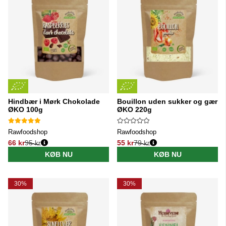
Hindbær i Mørk Chokolade
Bouillon uden sukker og gær
ØKO 100g
ØKO 220g
Rawfoodshop
Rawfoodshop
66 kr
95 kr
55 kr
79 kr
Normalpris:
Normalpris:
KØB NU
KØB NU
30%
30%