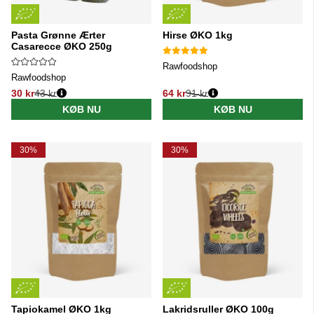
Pasta Grønne Ærter
Hirse ØKO 1kg
Casarecce ØKO 250g
Rawfoodshop
Rawfoodshop
30 kr
43 kr
64 kr
91 kr
Normalpris:
Normalpris:
KØB NU
KØB NU
30%
30%
Tapiokamel ØKO 1kg
Lakridsruller ØKO 100g