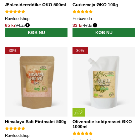
Æblecidereddike ØKO 500ml
Gurkemeja ØKO 100g
Rawfoodshop
Herbaveda
65 kr
94 kr
33 kr
47 kr
Normalpris:
Normalpris:
KØB NU
KØB NU
30%
30%
Himalaya Salt Fintmalet 500g
Olivenolie koldpresset ØKO
1000ml
Rawfoodshop