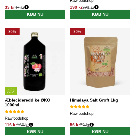
Rawfoodshop
33 kr
47 kr
190 kr
271 kr
Normalpris:
Normalpris:
KØB NU
KØB NU
30%
30%
Æblecidereddike ØKO
Himalaya Salt Groft 1kg
1000ml
Rawfoodshop
Rawfoodshop
116 kr
166 kr
56 kr
79 kr
Normalpris:
Normalpris:
KØB NU
KØB NU