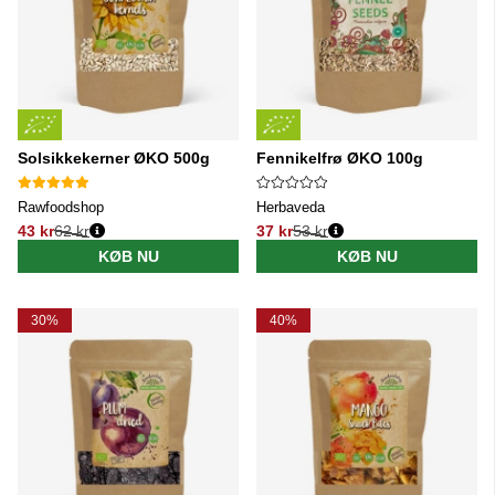
Solsikkekerner ØKO 500g
Fennikelfrø ØKO 100g
Rawfoodshop
Herbaveda
43 kr
62 kr
37 kr
53 kr
Normalpris:
Normalpris:
KØB NU
KØB NU
30%
40%