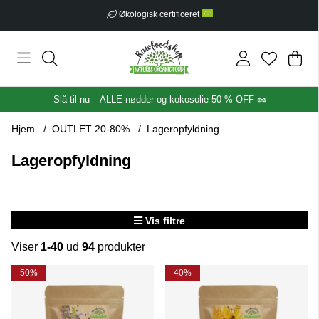
Økologisk certificeret
Ind
Anta
.
Slå til nu – ALLE nødder og kokosolie 50 % OFF 🥜
Hjem
OUTLET 20-80%
Lageropfyldning
Lageropfyldning
Vis filtre
Viser
1-40
ud
94
produkter
Produkter
50%
40%