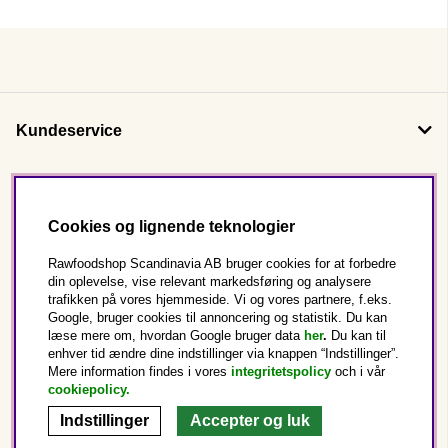
Kundeservice
Om os
Cookies og lignende teknologier
Følg os
Rawfoodshop Scandinavia AB bruger cookies for at forbedre
din oplevelse, vise relevant markedsføring og analysere
trafikken på vores hjemmeside. Vi og vores partnere, f.eks.
Dette er Rawfoodshop
Google, bruger cookies til annoncering og statistik. Du kan
læse mere om, hvordan Google bruger data
her
.
Du kan til
enhver tid ændre dine indstillinger via knappen “Indstillinger”.
Danmark
Mere information findes i vores
integritetspolicy
och i vår
cookiepolicy
.
Indstillinger
Accepter og luk
Copyright © 2025 Rawfoodshop Scandinavia AB