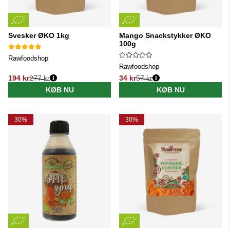
Svesker ØKO 1kg
Mango Snackstykker ØKO
100g
Rawfoodshop
Rawfoodshop
194 kr
277 kr
34 kr
57 kr
Normalpris:
Normalpris:
KØB NU
KØB NU
30%
30%