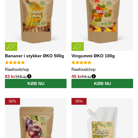
Bananer i stykker ØKO 500g
Vingummi ØKO 100g
Rawfoodshop
Rawfoodshop
83 kr
118 kr
45 kr
64 kr
Normalpris:
Normalpris:
KØB NU
KØB NU
30%
30%