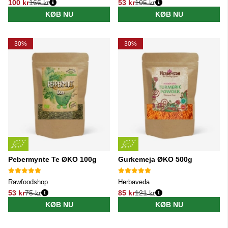
100 kr
166 kr
53 kr
105 kr
Normalpris:
Normalpris:
KØB NU
KØB NU
30%
30%
Pebermynte Te ØKO 100g
Gurkemeja ØKO 500g
Rawfoodshop
Herbaveda
53 kr
75 kr
85 kr
121 kr
Normalpris:
Normalpris:
KØB NU
KØB NU