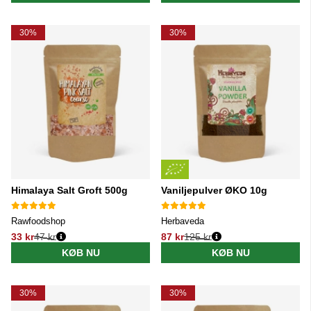
30%
30%
Himalaya Salt Groft 500g
Vaniljepulver ØKO 10g
Rawfoodshop
Herbaveda
33 kr
47 kr
87 kr
125 kr
Normalpris:
Normalpris:
KØB NU
KØB NU
30%
30%