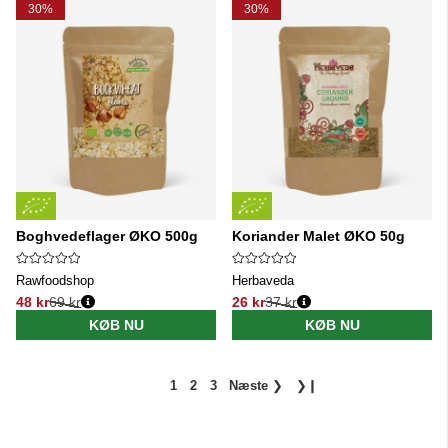
30%
30%
Boghvedeflager ØKO 500g
Koriander Malet ØKO 50g
Rawfoodshop
Herbaveda
48 kr
69 kr
26 kr
37 kr
Normalpris:
Normalpris:
KØB NU
KØB NU
1
2
3
Næste
❯
❯❙