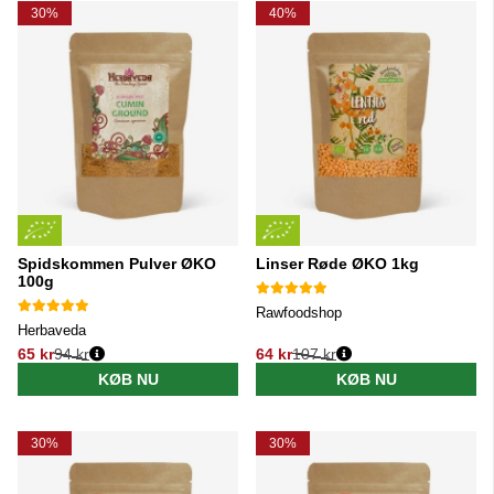
30%
40%
Spidskommen Pulver ØKO
Linser Røde ØKO 1kg
100g
Rawfoodshop
Herbaveda
65 kr
94 kr
64 kr
107 kr
Normalpris:
Normalpris:
KØB NU
KØB NU
30%
30%