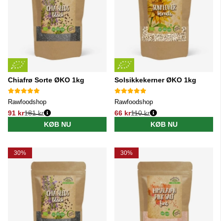
Chiafrø Sorte ØKO 1kg
Solsikkekerner ØKO 1kg
Rawfoodshop
Rawfoodshop
91 kr
181 kr
66 kr
110 kr
Normalpris:
Normalpris:
KØB NU
KØB NU
30%
30%