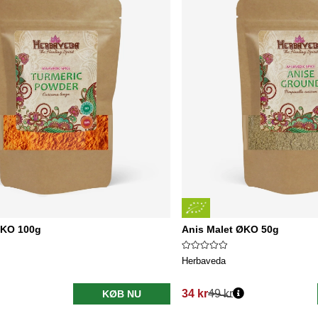
ØKO 100g
Anis Malet ØKO 50g
Herbaveda
34 kr
49 kr
KØB NU
Normalpris: