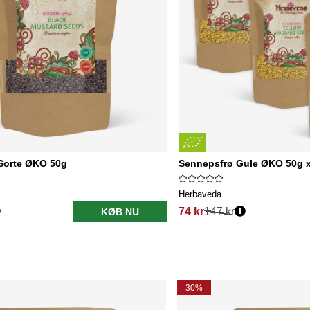
Sorte ØKO 50g
Sennepsfrø Gule ØKO 50g x
Herbaveda
74 kr
147 kr
KØB NU
30%