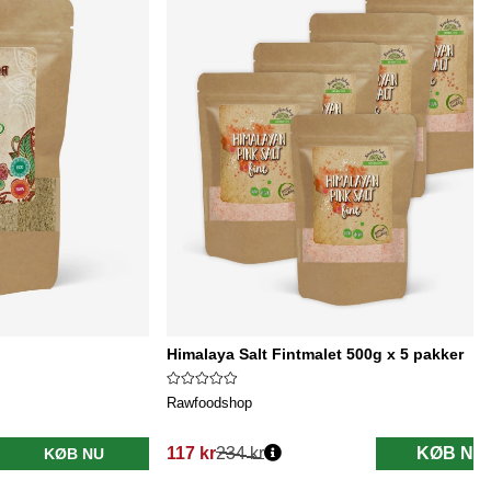
Himalaya Salt Fintmalet 500g x 5 pakker
Rawfoodshop
117 kr
234 kr
KØB NU
KØB NU
Normalpris: