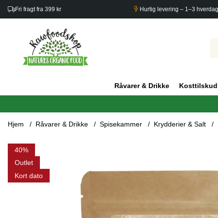
Fri fragt fra 399 kr
Hurtig levering – 1–3 hverda
Råvarer & Drikke
Kosttilskud
Hjem
Råvarer & Drikke
Spisekammer
Krydderier & Salt
Produktbilleder Sennepsfrø Gule ØKO 50g
40
Outlet
Kort dato