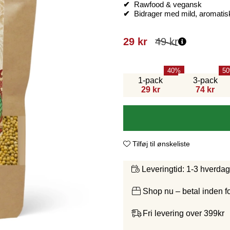
✔
Rawfood & vegansk
✔
Bidrager med mild, aromati
29
kr
49
kr
40
50
1-pack
3-pack
29 kr
74 kr
Tilføj til ønskeliste
1-3 hverda
Leveringtid:
Shop nu – betal inden 
Fri levering over 399kr