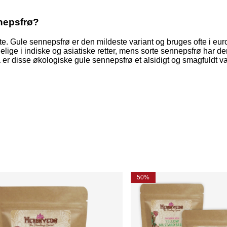
nepsfrø?
te. Gule sennepsfrø er den mildeste variant og bruges ofte i eu
ge i indiske og asiatiske retter, mens sorte sennepsfrø har den
 er disse økologiske gule sennepsfrø et alsidigt og smagfuldt va
50%