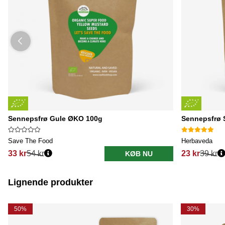
Sennepsfrø Gule ØKO 100g
Sennepsfrø 
Save The Food
Herbaveda
33 kr
54 kr
23 kr
39 kr
KØB NU
Lignende produkter
50%
30%