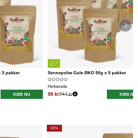
 3 pakker
Sennepsfrø Gule ØKO 50g x 5 pakker
Herbaveda
98 kr
244 kr
KØB NU
KØB NU
50%