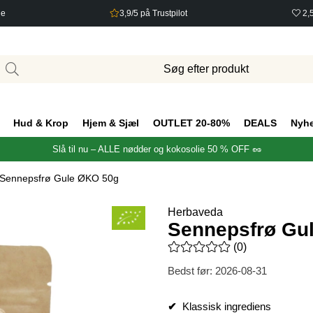
ge
3,9/5 på Trustpilot
2,
Hud & Krop
Hjem & Sjæl
OUTLET 20-80%
DEALS
Nyh
Slå til nu – ALLE nødder og kokosolie 50 % OFF 🥜
Sennepsfrø Gule ØKO 50g
Herbaveda
Sennepsfrø Gu
Gennemsnitlig vurdering 0 ud 
(
0
)
Bedst før:
2026-08-31
✔
Klassisk ingrediens