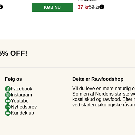
37 kr
53 kr
KØB NU
15% OFF!
Følg os
Dette er Rawfoodshop
Vil du leve en mere naturlig
Facebook
Som en af Nordens største web
Instagram
kosttilskud og rawfood. Efter
Youtube
ved starten: økologiske råvar
Nyhedsbrev
Kundeklub