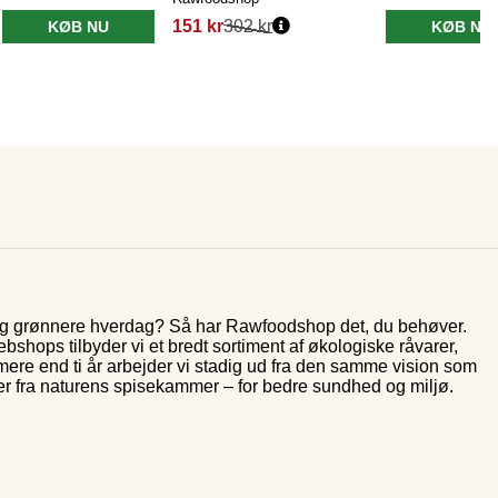
151 kr
302 kr
KØB NU
KØB NU
 og grønnere hverdag? Så har Rawfoodshop det, du behøver.
shops tilbyder vi et bredt sortiment af økologiske råvarer,
 mere end ti år arbejder vi stadig ud fra den samme vision som
er fra naturens spisekammer – for bedre sundhed og miljø.