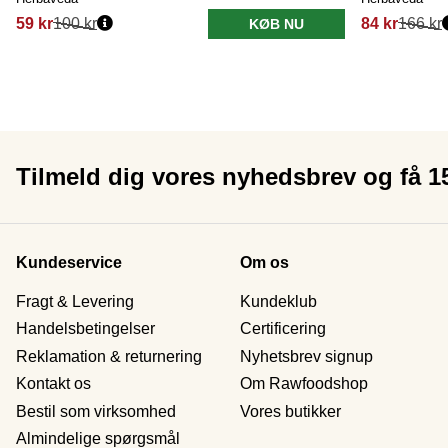
59 kr
100 kr
84 kr
166 kr
KØB NU
Tilmeld dig vores nyhedsbrev og få 
Kundeservice
Om os
Fragt & Levering
Kundeklub
Handelsbetingelser
Certificering
Reklamation & returnering
Nyhetsbrev signup
Kontakt os
Om Rawfoodshop
Bestil som virksomhed
Vores butikker
Almindelige spørgsmål