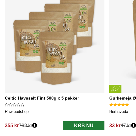
Celtic Havssalt Fint 500g x 5 pakker
Gurkemeja 
Rawfoodshop
Herbaveda
355 kr
708 kr
KØB NU
33 kr
47 kr
Normalpris:
Normalpris: