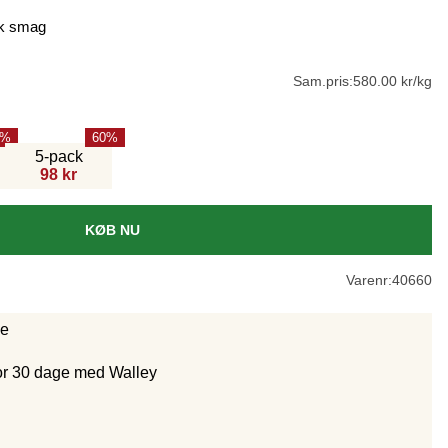
sk smag
Sam.pris:
580.00 kr/kg
60
5-pack
98 kr
KØB NU
Varenr:
40660
ge
for 30 dage med Walley