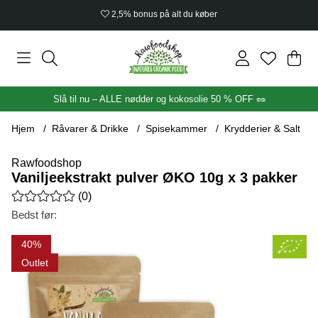
2,5% bonus på alt du køber
Ind
Anta
.
Slå til nu – ALLE nødder og kokosolie 50 % OFF 🥜
Hjem
Råvarer & Drikke
Spisekammer
Krydderier & Salt
Rawfoodshop
Vaniljeekstrakt pulver ØKO 10g x 3 pakker
Gennemsnitlig vurdering 0 ud af 5 Antal vurderinger 0
(
0
)
Bedst før:
Produktbilleder Vaniljeekstrakt pulver ØKO 10g x 3 pakker
40
Outlet