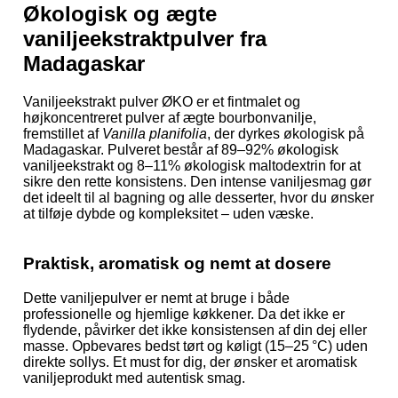
Økologisk og ægte
vaniljeekstraktpulver fra
Madagaskar
Vaniljeekstrakt pulver ØKO er et fintmalet og
højkoncentreret pulver af ægte bourbonvanilje,
fremstillet af
Vanilla planifolia
, der dyrkes økologisk på
Madagaskar. Pulveret består af 89–92% økologisk
vaniljeekstrakt og 8–11% økologisk maltodextrin for at
sikre den rette konsistens. Den intense vaniljesmag gør
det ideelt til al bagning og alle desserter, hvor du ønsker
at tilføje dybde og kompleksitet – uden væske.
Praktisk, aromatisk og nemt at dosere
Dette vaniljepulver er nemt at bruge i både
professionelle og hjemlige køkkener. Da det ikke er
flydende, påvirker det ikke konsistensen af din dej eller
masse. Opbevares bedst tørt og køligt (15–25 °C) uden
direkte sollys. Et must for dig, der ønsker et aromatisk
vaniljeprodukt med autentisk smag.