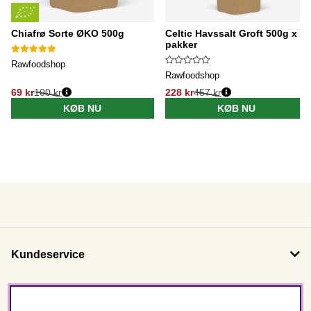
Chiafrø Sorte ØKO 500g
Celtic Havssalt Groft 500g x 5
pakker
Rawfoodshop
Rawfoodshop
69 kr
100 kr
228 kr
457 kr
KØB NU
KØB NU
Kundeservice
Om os