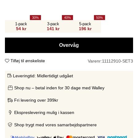
30
40
50
1-pack
3-pack
5-pack
54 kr
141 kr
196 kr
Overvåg
Tilføj til ønskeliste
Varenr:
11112910-SET3
Leveringtid:
Midlertidigt udgået
Shop nu – betal inden for 30 dage med Walley
Fri levering over 399kr
Ekspreslevering mulig i kassen
Shop trygt med vores samarbejdspartnere