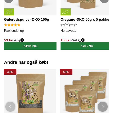
Gulerodspulver ØKO 100g
Oregano ØKO 50g x 5 pakker
Rawfoodshop
Herbaveda
59 kr
84 kr
130 kr
260 kr
Normalpris:
Normalpris:
KØB NU
KØB NU
Andre har også købt
30%
50%