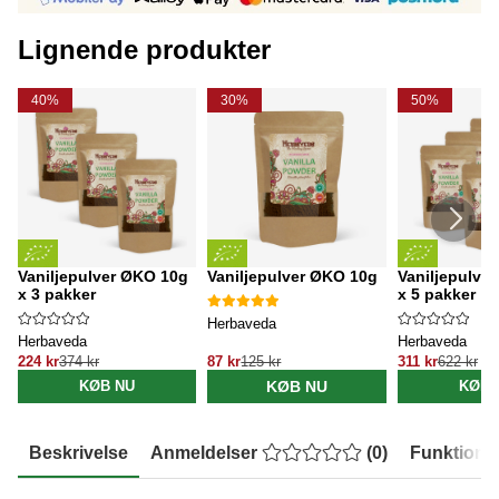
Lignende produkter
40%
30%
50%
Vaniljepulver ØKO 10g
Vaniljepulver ØKO 10g
Vaniljepulve
x 3 pakker
x 5 pakker
Herbaveda
Herbaveda
Herbaveda
224 kr
374 kr
87 kr
125 kr
311 kr
622 kr
KØB NU
KØB NU
KØB 
Beskrivelse
Anmeldelser
(
0
)
Funktione