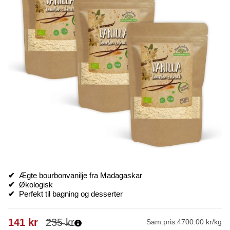
✔
Ægte bourbonvanilje fra Madagaskar
✔
Økologisk
✔
Perfekt til bagning og desserter
141
kr
235
kr
Sam.pris:
4700.00 kr/kg